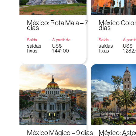
México: Rota Maia – 7
México Colon
dias
dias
Saída
A partir de
Saída
A parti
saídas
US$
saídas
US$
fixas
1.441,00
fixas
1.282
México Mágico – 9 dias
México: Aste