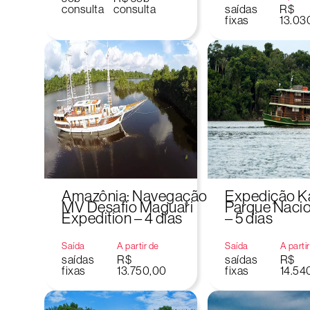
consulta
consulta
saídas
R$
fixas
13.03
Amazônia: Navegação
Expedição Ka
MV Desafio Maguari
Parque Nacio
Expedition – 4 dias
– 5 dias
Saída
A partir de
Saída
A parti
saídas
R$
saídas
R$
fixas
13.750,00
fixas
14.54