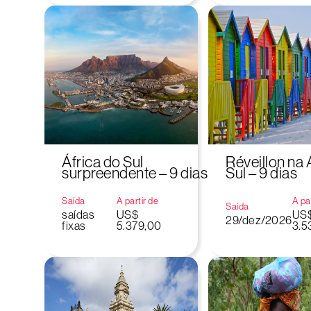
África do Sul
Réveillon na 
surpreendente – 9 dias
Sul – 9 dias
Saída
A partir de
A par
Saída
saídas
US$
US
29/dez/2026
fixas
5.379,00
3.5