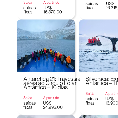
Saída
A partir de
saídas
US$
saídas
US$
fixas
16.316
fixas
16.870,00
Antarctica 21: Travessia
Silversea: E
aérea ao Círculo Polar
Antártica – 11
Antártico – 10 dias
Saída
A partir
Saída
A partir de
saídas
US$
saídas
US$
fixas
13.90
fixas
24.995,00