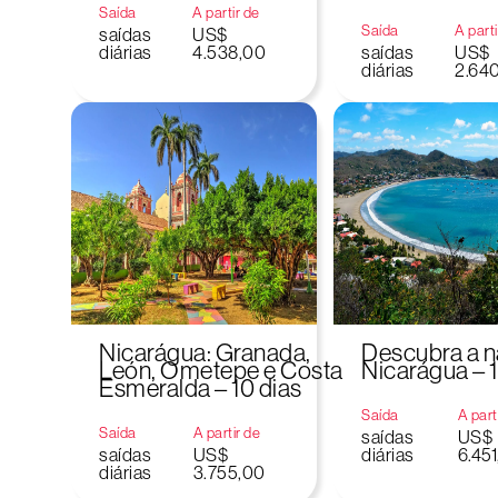
Saída
A partir de
Saída
A parti
saídas
US$
diárias
4.538,00
saídas
US$
diárias
2.64
Nicarágua: Granada,
Descubra a n
León, Ometepe e Costa
Nicarágua – 1
Esmeralda – 10 dias
Saída
A part
Saída
A partir de
saídas
US$
saídas
US$
diárias
6.45
diárias
3.755,00