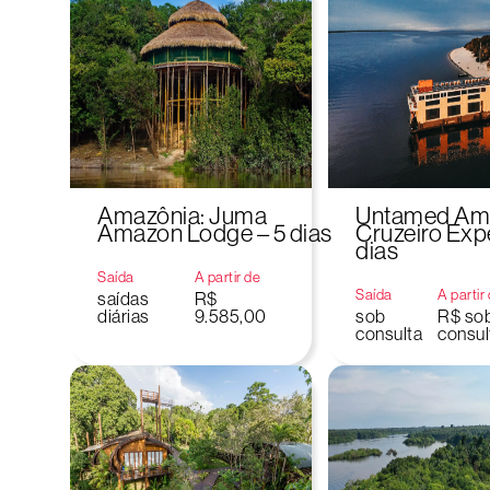
Amazônia: Juma
Untamed Am
Amazon Lodge – 5 dias
Cruzeiro Exp
dias
Saída
A partir de
Saída
A partir
saídas
R$
diárias
9.585,00
sob
R$ so
consulta
consul