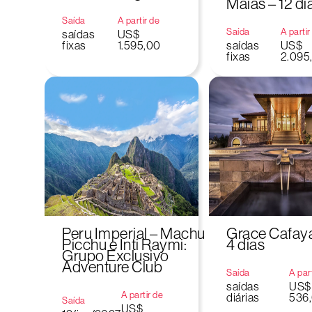
Maias – 12 di
Saída
A partir de
Saída
A partir
saídas
US$
fixas
1.595,00
saídas
US$
fixas
2.095
Peru Imperial – Machu
Grace Cafaya
Picchu e Inti Raymi:
4 dias
Grupo Exclusivo
Adventure Club
Saída
A par
saídas
US$
A partir de
diárias
536
Saída
US$