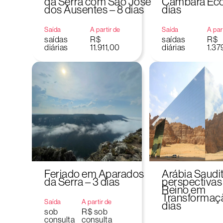
da Serra com São José
Cambará Eco 
dos Ausentes – 8 dias
dias
Saída
A partir de
Saída
A par
saídas
R$
saídas
R$
diárias
11.911,00
diárias
1.37
Feriado em Aparados
Arábia Saudit
da Serra – 3 dias
perspectivas
Reino em
Transformaçã
Saída
A partir de
dias
sob
R$ sob
consulta
consulta