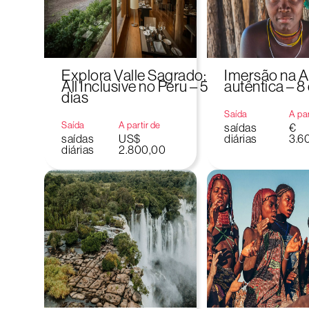
Explora Valle Sagrado:
Imersão na 
All Inclusive no Peru – 5
autêntica – 8
dias
Saída
A par
Saída
A partir de
saídas
€
saídas
US$
diárias
3.6
diárias
2.800,00