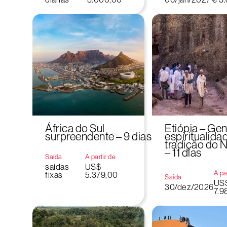
África do Sul
Etiópia – Gen
surpreendente – 9 dias
espiritualida
tradição do N
– 11 dias
Saída
A partir de
saídas
US$
A pa
fixas
5.379,00
Saída
US
30/dez/2026
7.9