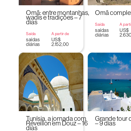
Omã: entre montanhas,
Omã completo
wadis e tradições – 7
dias
Saída
A parti
saídas
US$
Saída
A partir de
diárias
2.63
saídas
US$
diárias
2.152,00
Tunísia, a jornada com
Grande tour d
Réveillon em Douz – 16
– 9 dias
dias