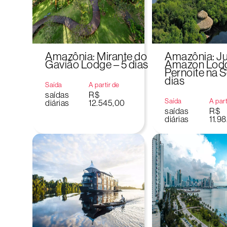
Amazônia: Mirante do
Amazônia: J
Gavião Lodge – 5 dias
Amazon Lod
Pernoite na S
dias
Saída
A partir de
saídas
R$
Saída
A part
diárias
12.545,00
saídas
R$
diárias
11.9