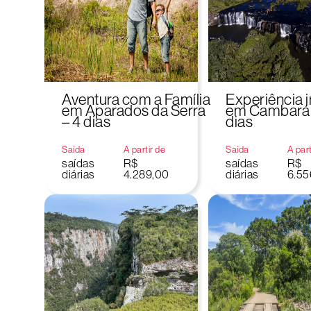
Aventura com a Família
Experiência 
em Aparados da Serra
em Cambará d
– 4 dias
dias
Saída
A partir de
Saída
A part
saídas
R$
saídas
R$
diárias
4.289,00
diárias
6.55