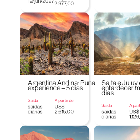
19/jun/2027
2.977,00
Argentina Andina: Puna
Salta e Juju
experience – 5 dias
entardecer m
dias
Saída
A partir de
Saída
A part
saídas
US$
diárias
2.615,00
saídas
US$
diárias
1.12