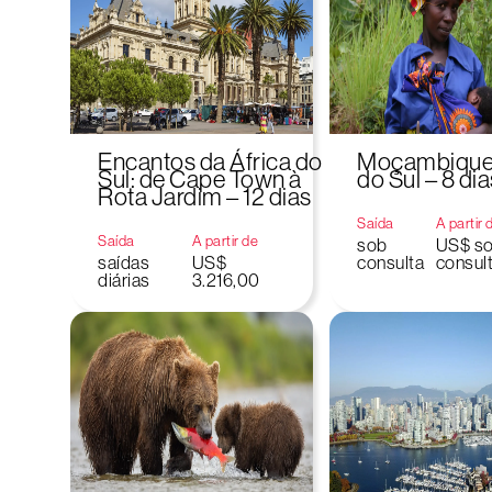
Encantos da África do
Moçambique 
Sul: de Cape Town à
do Sul – 8 dia
Rota Jardim – 12 dias
Saída
A partir 
Saída
A partir de
sob
US$ s
saídas
US$
consulta
consul
diárias
3.216,00