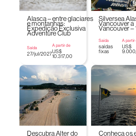
Alasca – entre glaciares
Silversea Ala
e montanhas:
Vancouver a
Expedição Exclusiva
Vancouver – 
Adventure Club
Saída
A partir
A partir de
saídas
US$
Saída
US$
fixas
9.000
27/jul/2027
10.317,00
Descubra Alter do
Conheça os 