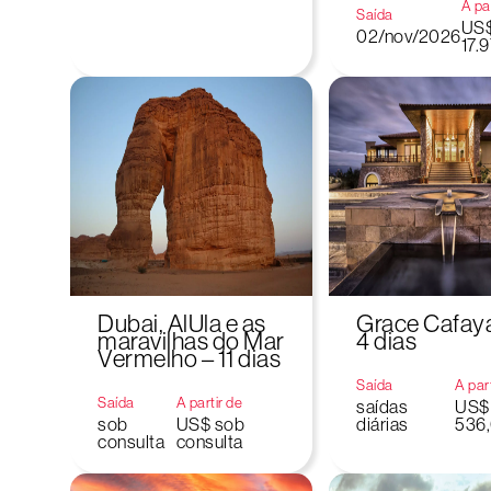
A par
Saída
US
02/nov/2026
17.
Dubai, AlUla e as
Grace Cafaya
maravilhas do Mar
4 dias
Vermelho – 11 dias
Saída
A par
Saída
A partir de
saídas
US$
sob
US$ sob
diárias
536
consulta
consulta