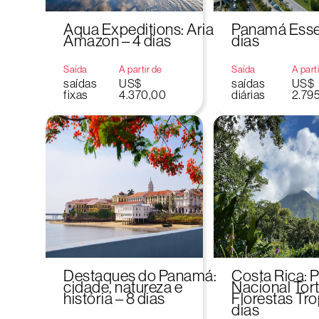
Aqua Expeditions: Aria
Panamá Essen
Amazon – 4 dias
dias
Saída
A partir de
Saída
A part
saídas
US$
saídas
US$
fixas
4.370,00
diárias
2.79
Destaques do Panamá:
Costa Rica: 
cidade, natureza e
Nacional Tor
história – 8 dias
Florestas Tro
dias