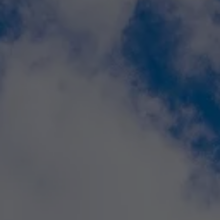
Aperte "Enter" para buscar ou "ESC" para fechar