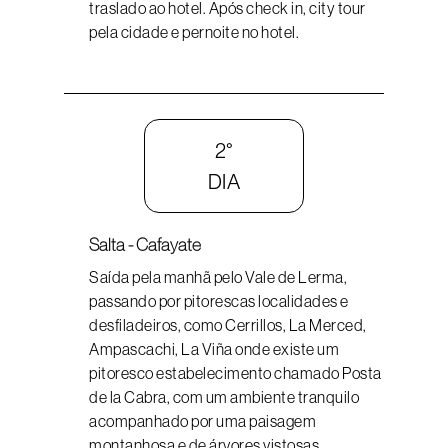
traslado ao hotel. Após check in, city tour
pela cidade e pernoite no hotel.
2°
DIA
Salta - Cafayate
Saída pela manhã pelo Vale de Lerma,
passando por pitorescas localidades e
desfiladeiros, como Cerrillos, La Merced,
Ampascachi, La Viña onde existe um
pitoresco estabelecimento chamado Posta
de la Cabra, com um ambiente tranquilo
acompanhado por uma paisagem
montanhosa e de árvores vistosas.