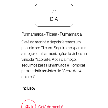
7°
DIA
Purmamarca - Tilcara - Purmamarca
Café da manhã e depois faremos um
passeio por Tilcara. Seguiremos para um
almoço com harmonização de vinhos na
vinícola Yacoraite. Após o almoço,
seguimos para Humahuaca e Hornocal
para assistir as vistas do “Cerro de 14
colores”.
Incluso:
Café da manhã