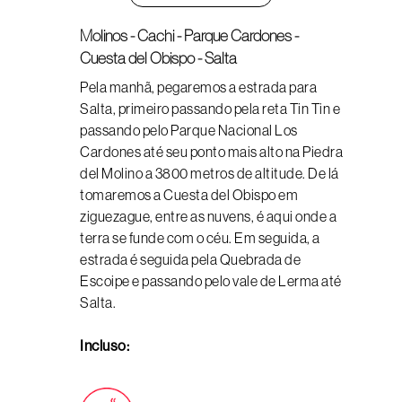
Molinos - Cachi - Parque Cardones -
Cuesta del Obispo - Salta
Pela manhã, pegaremos a estrada para
Salta, primeiro passando pela reta Tin Tin e
passando pelo Parque Nacional Los
Cardones até seu ponto mais alto na Piedra
del Molino a 3800 metros de altitude. De lá
tomaremos a Cuesta del Obispo em
ziguezague, entre as nuvens, é aqui onde a
terra se funde com o céu. Em seguida, a
estrada é seguida pela Quebrada de
Escoipe e passando pelo vale de Lerma até
Salta.
Incluso: