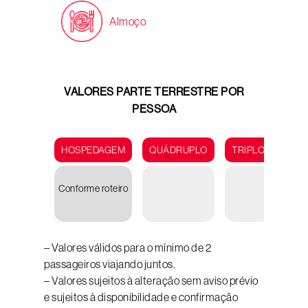
Almoço
VALORES PARTE TERRESTRE POR
PESSOA
HOSPEDAGEM
QUÁDRUPLO
TRIPLO
DUP
Conforme roteiro
U
5.45
– Valores válidos para o mínimo de 2
passageiros viajando juntos.
– Valores sujeitos à alteração sem aviso prévio
e sujeitos à disponibilidade e confirmação