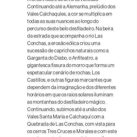
Continuando até a Alemanha, prelúdio dos
Vales Calchaquíes, a cor se multiplica em
todas as suas nuances ao longo do
percurso deste belo desfiladeiro. Na beira
da estrada que acompanha o rio Las
Conchas, a erosão eólica criou uma
sucessão de caprichos naturais como a
Garganta do Diabo, o Anfiteatro, a
gigantesca fissura do morro que forma um
espetacular cenário de rochas; Los
Castillos, e outras figuras marcantes que
dependem da imaginação e dos diferentes
horários em que os raios solares iluminam
as montanhas do desfiladeiro mágico.
Continuando, subimos até a união dos
Vales Santa María e Calchaquí com a
Quebrada de Las Conchas, com vista para
os cerros Tres Cruces e Morales e com este