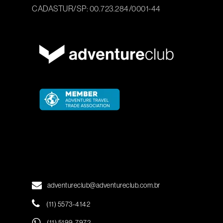
CADASTUR/SP: 00.723.284/0001-44
adventureclub@adventureclub.com.br
(11) 5573-4142
(11) 5199-7972