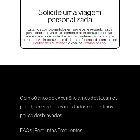
Solicite uma viagem
personalizada
Estamos comprometidos em proteger e respeitar a sua
privacidade, enviaremos somente as informações de seu
interesse e você pode alterar suas preferências a qualquer
momento. Ao informar seus dados, você concorda com a nossa
Política de Privacidade
e com os
Termos de uso
.
Com 30 anos de experiência, nos destacamos
por oferecer roteiros inusitados em destinos
pouco desbravados.
FAQs
|
Perguntas Frequentes