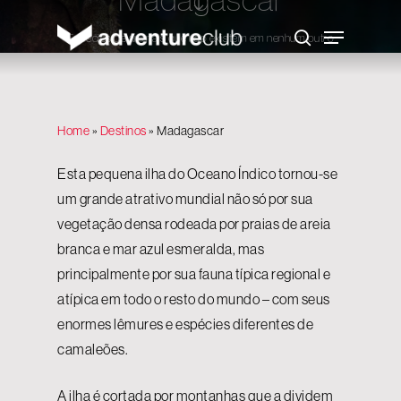
Skip
to
Menu
main
Espécies de animais que não existem em nenhum outro
search
content
lugar do mundo
Home
»
Destinos
»
Madagascar
Esta pequena ilha do Oceano Índico tornou-se
um grande atrativo mundial não só por sua
vegetação densa rodeada por praias de areia
branca e mar azul esmeralda, mas
principalmente por sua fauna típica regional e
atípica em todo o resto do mundo – com seus
enormes lêmures e espécies diferentes de
camaleões.
A ilha é cortada por montanhas que a dividem