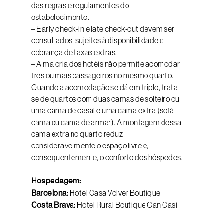
das regras e regulamentos do
estabelecimento.
– Early check-in e late check-out devem ser
consultados, sujeitos à disponibilidade e
cobrança de taxas extras.
– A maioria dos hotéis não permite acomodar
três ou mais passageiros no mesmo quarto.
Quando a acomodação se dá em triplo, trata-
se de quartos com duas camas de solteiro ou
uma cama de casal e uma cama extra (sofá-
cama ou cama de armar). A montagem dessa
cama extra no quarto reduz
consideravelmente o espaço livre e,
consequentemente, o conforto dos hóspedes.
Hospedagem:
Barcelona:
Hotel Casa Volver Boutique
Costa Brava:
Hotel Rural Boutique Can Casi