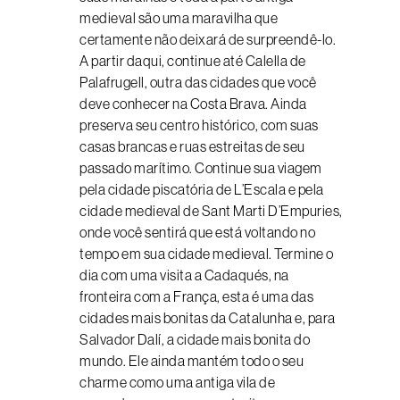
medieval são uma maravilha que
certamente não deixará de surpreendê-lo.
A partir daqui, continue até Calella de
Palafrugell, outra das cidades que você
deve conhecer na Costa Brava. Ainda
preserva seu centro histórico, com suas
casas brancas e ruas estreitas de seu
passado marítimo. Continue sua viagem
pela cidade piscatória de L’Escala e pela
cidade medieval de Sant Marti D’Empuries,
onde você sentirá que está voltando no
tempo em sua cidade medieval. Termine o
dia com uma visita a Cadaqués, na
fronteira com a França, esta é uma das
cidades mais bonitas da Catalunha e, para
Salvador Dalí, a cidade mais bonita do
mundo. Ele ainda mantém todo o seu
charme como uma antiga vila de