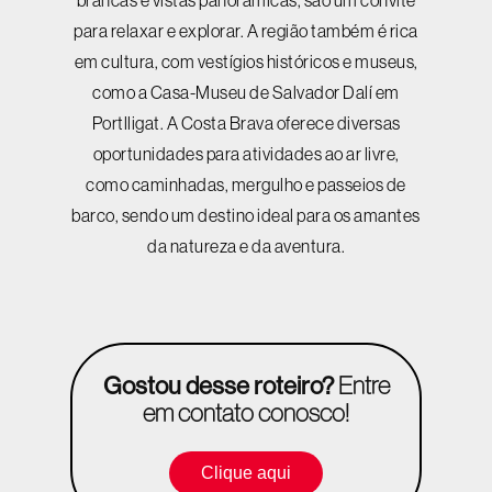
brancas e vistas panorâmicas, são um convite
para relaxar e explorar. A região também é rica
em cultura, com vestígios históricos e museus,
como a Casa-Museu de Salvador Dalí em
Portlligat. A Costa Brava oferece diversas
oportunidades para atividades ao ar livre,
como caminhadas, mergulho e passeios de
barco, sendo um destino ideal para os amantes
da natureza e da aventura.
Gostou desse roteiro?
Entre
em contato conosco!
Clique aqui