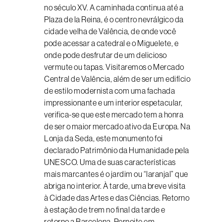
no século XV. A caminhada continua até a
Plaza de la Reina, é o centro nevrálgico da
cidade velha de Valência, de onde você
pode acessar a catedral e o Miguelete, e
onde pode desfrutar de um delicioso
vermute ou tapas. Visitaremos o Mercado
Central de Valência, além de ser um edifício
de estilo modernista com uma fachada
impressionante e um interior espetacular,
verifica-se que este mercado tem a honra
de ser o maior mercado ativo da Europa. Na
Lonja da Seda, este monumento foi
declarado Patrimônio da Humanidade pela
UNESCO. Uma de suas características
mais marcantes é o jardim ou “laranjal” que
abriga no interior. À tarde, uma breve visita
à Cidade das Artes e das Ciências. Retorno
à estação de trem no final da tarde e
retorno a Barcelona. Pernoite em