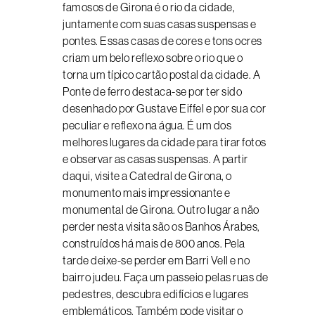
famosos de Girona é o rio da cidade,
juntamente com suas casas suspensas e
pontes. Essas casas de cores e tons ocres
criam um belo reflexo sobre o rio que o
torna um típico cartão postal da cidade. A
Ponte de ferro destaca-se por ter sido
desenhado por Gustave Eiffel e por sua cor
peculiar e reflexo na água. É um dos
melhores lugares da cidade para tirar fotos
e observar as casas suspensas. A partir
daqui, visite a Catedral de Girona, o
monumento mais impressionante e
monumental de Girona. Outro lugar a não
perder nesta visita são os Banhos Árabes,
construídos há mais de 800 anos. Pela
tarde deixe-se perder em Barri Vell e no
bairro judeu. Faça um passeio pelas ruas de
pedestres, descubra edifícios e lugares
emblemáticos. Também pode visitar o