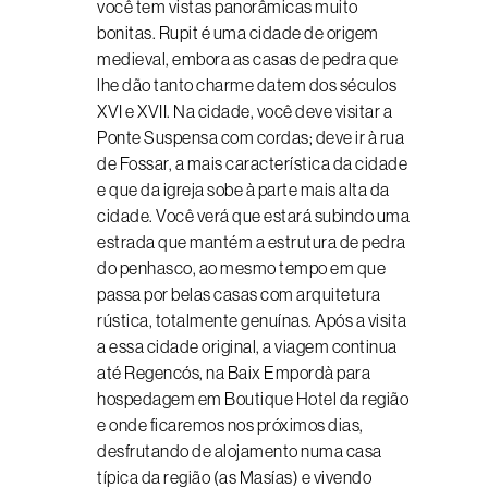
você tem vistas panorâmicas muito
bonitas. Rupit é uma cidade de origem
medieval, embora as casas de pedra que
lhe dão tanto charme datem dos séculos
XVI e XVII. Na cidade, você deve visitar a
Ponte Suspensa com cordas; deve ir à rua
de Fossar, a mais característica da cidade
e que da igreja sobe à parte mais alta da
cidade. Você verá que estará subindo uma
estrada que mantém a estrutura de pedra
do penhasco, ao mesmo tempo em que
passa por belas casas com arquitetura
rústica, totalmente genuínas. Após a visita
a essa cidade original, a viagem continua
até Regencós, na Baix Empordà para
hospedagem em Boutique Hotel da região
e onde ficaremos nos próximos dias,
desfrutando de alojamento numa casa
típica da região (as Masías) e vivendo