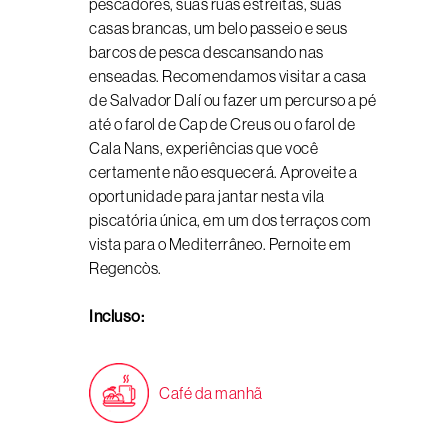
pescadores, suas ruas estreitas, suas
casas brancas, um belo passeio e seus
barcos de pesca descansando nas
enseadas. Recomendamos visitar a casa
de Salvador Dalí ou fazer um percurso a pé
até o farol de Cap de Creus ou o farol de
Cala Nans, experiências que você
certamente não esquecerá. Aproveite a
oportunidade para jantar nesta vila
piscatória única, em um dos terraços com
vista para o Mediterrâneo. Pernoite em
Regencòs.
Incluso:
Café da manhã