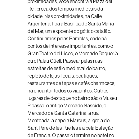
proximidades, você encontra a Plaza del
Rei, prova dos tempos medievais da
cidade. Nas proximidades, na Calle
Argenteria, fica a Basílica de Santa María
del Mar, um expoente do gótico catalão.
Continuamos pelas Ramblas, onde há
pontos de interesse importantes, como o
Gran Teatro del Liceo, o Mercado Boquería
ou o Palau Güell. Passear pelas ruas
estreitas de estilo medieval do bairro,
repleto de lojas, locais, boutiques,
restaurantes de tapas e cafés charmosos,
irá encantar todos os viajantes. Outros
lugares de destaque no bairro são o Museu
Picasso, o antigo Mercado Nascido, o
Mercado de Santa Catarina, a rua
Montcada, a capela Marcus, a Igreja de
Sant Pere de les Puelles e a bela Estação
de Francia. O passeio termina no hotel no