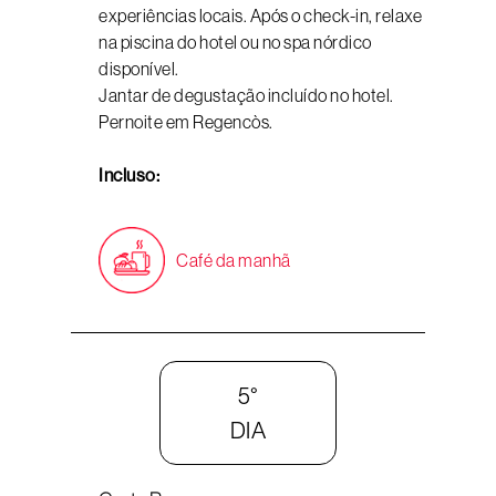
experiências locais. Após o check-in, relaxe
na piscina do hotel ou no spa nórdico
disponível.
Jantar de degustação incluído no hotel.
Pernoite em Regencòs.
Incluso:
Café da manhã
5°
DIA