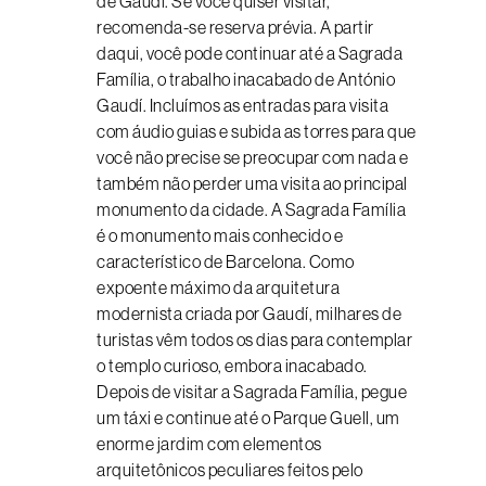
de Gaudí. Se você quiser visitar,
recomenda-se reserva prévia. A partir
daqui, você pode continuar até a Sagrada
Família, o trabalho inacabado de António
Gaudí. Incluímos as entradas para visita
com áudio guias e subida as torres para que
você não precise se preocupar com nada e
também não perder uma visita ao principal
monumento da cidade. A Sagrada Família
é o monumento mais conhecido e
característico de Barcelona. Como
expoente máximo da arquitetura
modernista criada por Gaudí, milhares de
turistas vêm todos os dias para contemplar
o templo curioso, embora inacabado.
Depois de visitar a Sagrada Família, pegue
um táxi e continue até o Parque Guell, um
enorme jardim com elementos
arquitetônicos peculiares feitos pelo