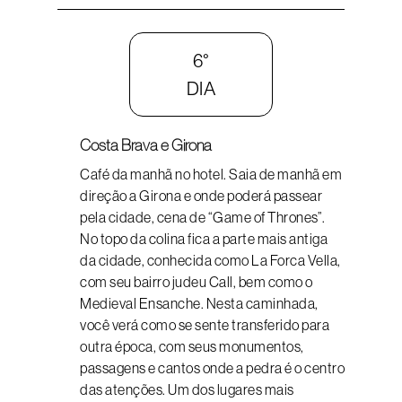
6°
DIA
Costa Brava e Girona
Café da manhã no hotel. Saia de manhã em
direção a Girona e onde poderá passear
pela cidade, cena de “Game of Thrones”.
No topo da colina fica a parte mais antiga
da cidade, conhecida como La Forca Vella,
com seu bairro judeu Call, bem como o
Medieval Ensanche. Nesta caminhada,
você verá como se sente transferido para
outra época, com seus monumentos,
passagens e cantos onde a pedra é o centro
das atenções. Um dos lugares mais