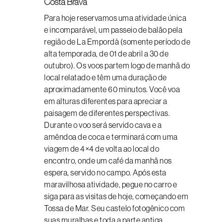
Costa Brava
Para hoje reservamos uma atividade única
e incomparável, um passeio de balão pela
região de La Empordà (somente período de
alta temporada, de 01 de abril a 30 de
outubro). Os voos partem logo de manhã do
local relatado e têm uma duração de
aproximadamente 60 minutos. Você voa
em alturas diferentes para apreciar a
paisagem de diferentes perspectivas.
Durante o voo será servido cava e a
amêndoa de coca e terminará com uma
viagem de 4×4 de volta ao local do
encontro, onde um café da manhã nos
espera, servido no campo. Após esta
maravilhosa atividade, pegue no carro e
siga para as visitas de hoje, começando em
Tossa de Mar. Seu castelo fotogênico com
suas muralhas e toda a parte antiga