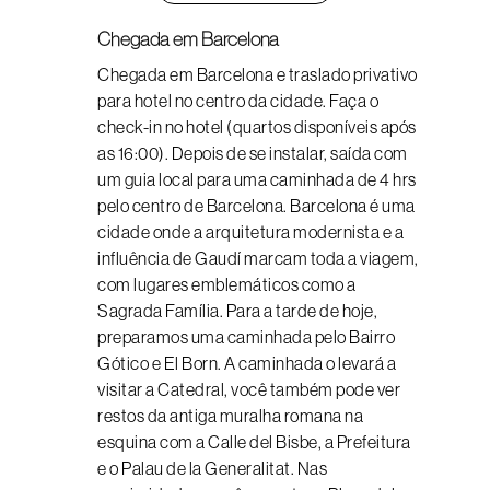
Chegada em Barcelona
Chegada em Barcelona e traslado privativo
para hotel no centro da cidade. Faça o
check-in no hotel (quartos disponíveis após
as 16:00). Depois de se instalar, saída com
um guia local para uma caminhada de 4 hrs
pelo centro de Barcelona. Barcelona é uma
cidade onde a arquitetura modernista e a
influência de Gaudí marcam toda a viagem,
com lugares emblemáticos como a
Sagrada Família. Para a tarde de hoje,
preparamos uma caminhada pelo Bairro
Gótico e El Born. A caminhada o levará a
visitar a Catedral, você também pode ver
restos da antiga muralha romana na
esquina com a Calle del Bisbe, a Prefeitura
e o Palau de la Generalitat. Nas