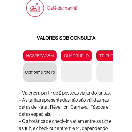
Café da manhã
VALORES SOB CONSULTA
HOSPEDAGEM
QUÁDRUPLO
TRIPLO
DUP
Conforme roteiro
– Valores a partir de 2 pessoas viajando juntas.
– As tarifas apresentadas não são válidas nas
datas de Natal, Réveillon, Carnaval, Páscoa e
datas especiais.
– Os horários de check-in variam entre as 12h e
as 16h, e check out entre 11 e 14, dependendo