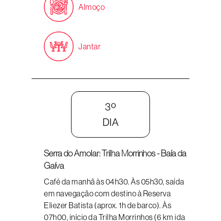
Almoço
Jantar
3º
DIA
Serra do Amolar: Trilha Morrinhos - Baía da
Gaíva
Café da manhã às 04h30. Às 05h30, saída
em navegação com destino à Reserva
Eliezer Batista (aprox. 1h de barco). Às
07h00, início da Trilha Morrinhos (6 km ida