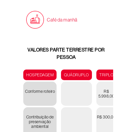
Café da manhã
VALORES PARTE TERRESTRE POR
PESSOA
HOSPEDAGEM
QUÁDRUPLO
TRIPLO
DUP
Conforme roteiro
R$
R
5.998,00
6.55
Contribuição de
R$ 300,00
R$ 30
preservação
ambiental