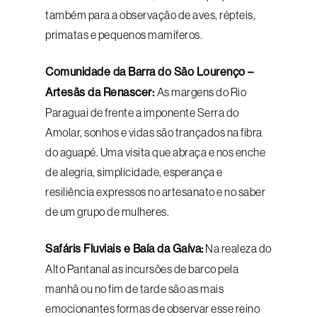
também para a observação de aves, répteis,
primatas e pequenos mamíferos.
Comunidade da Barra do São Lourenço –
Artesãs da Renascer:
As margens do Rio
Paraguai de frente a imponente Serra do
Amolar, sonhos e vidas são trançados na fibra
do aguapé. Uma visita que abraça e nos enche
de alegria, simplicidade, esperança e
resiliência expressos no artesanato e no saber
de um grupo de mulheres.
Safáris Fluviais e Baía da Gaíva:
Na realeza do
Alto Pantanal as incursões de barco pela
manhã ou no fim de tarde são as mais
emocionantes formas de observar esse reino