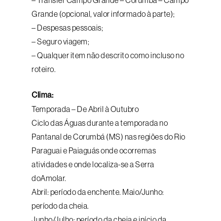
– Transfer Campo Grande – Corumbá – Campo
Grande (opcional, valor informado à parte);
– Despesas pessoais;
– Seguro viagem;
– Qualquer item não descrito como incluso no
roteiro.
Clima:
Temporada – De Abril à Outubro
Ciclo das Águas durante a temporada no
Pantanal de Corumbá (MS) nas regiões do Rio
Paraguai e Paiaguás onde ocorremas
atividades e onde localiza-se a Serra
doAmolar.
Abril: período da enchente. Maio/Junho:
período da cheia.
Junho/Julho: período da cheia e início da