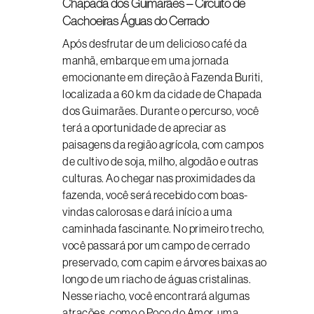
Chapada dos Guimarães – Circuito de
Cachoeiras Águas do Cerrado
Após desfrutar de um delicioso café da
manhã, embarque em uma jornada
emocionante em direção à Fazenda Buriti,
localizada a 60 km da cidade de Chapada
dos Guimarães. Durante o percurso, você
terá a oportunidade de apreciar as
paisagens da região agrícola, com campos
de cultivo de soja, milho, algodão e outras
culturas. Ao chegar nas proximidades da
fazenda, você será recebido com boas-
vindas calorosas e dará início a uma
caminhada fascinante. No primeiro trecho,
você passará por um campo de cerrado
preservado, com capim e árvores baixas ao
longo de um riacho de águas cristalinas.
Nesse riacho, você encontrará algumas
atrações, como o Poço do Amor, uma