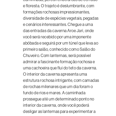
e floresta. O trajeto é deslumbrante, com
formações rochosas impressionantes,
diversidade de espécies vegetais, pegadas
e cenários interessantes. Chegue a uma
das entradas da caverna Aroe Jari, onde
você será recebido por uma imponente
abóbada e seguirá por um túnel que leva ao
primeiro salão, conhecido como Salão do
Chuveiro. Com lanternas, será possível
admirar a fascinante formação rochosa e
uma cachoeira que flui do teto da caverna.
O interior da caverna apresenta uma
estrutura rochosa intrigante, com camadas
de rochas milenares que um dia foram o
fundo de rios e mares. A caminhada
prossegue até um determinado ponto no
interior da caverna, onde você poderá
desligar as lanternas para experimentar a