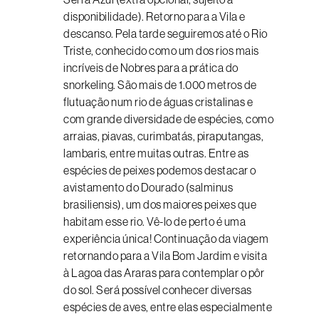
disponibilidade). Retorno para a Vila e
descanso. Pela tarde seguiremos até o Rio
Triste, conhecido como um dos rios mais
incríveis de Nobres para a prática do
snorkeling. São mais de 1.000 metros de
flutuação num rio de águas cristalinas e
com grande diversidade de espécies, como
arraias, piavas, curimbatás, piraputangas,
lambaris, entre muitas outras. Entre as
espécies de peixes podemos destacar o
avistamento do Dourado (salminus
brasiliensis), um dos maiores peixes que
habitam esse rio. Vê-lo de perto é uma
experiência única! Continuação da viagem
retornando para a Vila Bom Jardim e visita
à Lagoa das Araras para contemplar o pôr
do sol. Será possível conhecer diversas
espécies de aves, entre elas especialmente