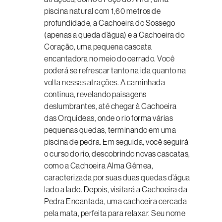
piscina natural com 1,60 metros de
profundidade, a Cachoeira do Sossego
(apenas a queda d’água) e a Cachoeira do
Coração, uma pequena cascata
encantadora no meio do cerrado. Você
poderá se refrescar tanto na ida quanto na
volta nessas atrações. A caminhada
continua, revelando paisagens
deslumbrantes, até chegar à Cachoeira
das Orquídeas, onde o rio forma várias
pequenas quedas, terminando em uma
piscina de pedra. Em seguida, você seguirá
o curso do rio, descobrindo novas cascatas,
como a Cachoeira Alma Gêmea,
caracterizada por suas duas quedas d’água
lado a lado. Depois, visitará a Cachoeira da
Pedra Encantada, uma cachoeira cercada
pela mata, perfeita para relaxar. Seu nome