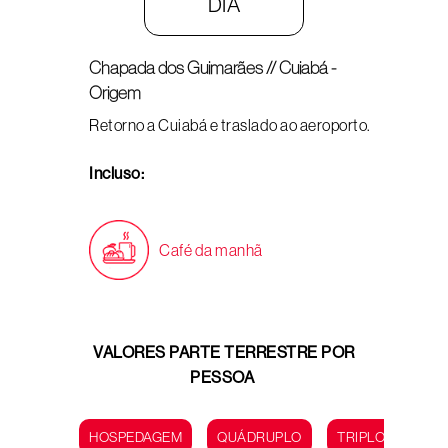
DIA
Chapada dos Guimarães // Cuiabá -
Origem
Retorno a Cuiabá e traslado ao aeroporto.
Incluso:
Café da manhã
VALORES PARTE TERRESTRE POR
PESSOA
HOSPEDAGEM
QUÁDRUPLO
TRIPLO
DUP