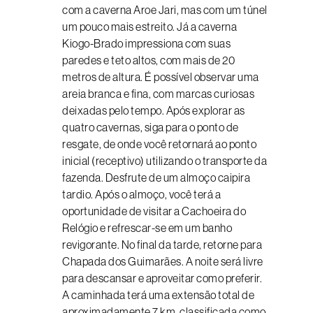
com a caverna Aroe Jari, mas com um túnel
um pouco mais estreito. Já a caverna
Kiogo-Brado impressiona com suas
paredes e teto altos, com mais de 20
metros de altura. É possível observar uma
areia branca e fina, com marcas curiosas
deixadas pelo tempo. Após explorar as
quatro cavernas, siga para o ponto de
resgate, de onde você retornará ao ponto
inicial (receptivo) utilizando o transporte da
fazenda. Desfrute de um almoço caipira
tardio. Após o almoço, você terá a
oportunidade de visitar a Cachoeira do
Relógio e refrescar-se em um banho
revigorante. No final da tarde, retorne para
Chapada dos Guimarães. A noite será livre
para descansar e aproveitar como preferir.
A caminhada terá uma extensão total de
aproximadamente 7 km, classificada como