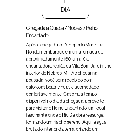
1°
DIA
Chegada a Cuiabá / Nobres / Reino
Encantado
Após a chegada ao Aeroporto Marechal
Rondon, embarque em uma jornada de
aproximadamente 160 km até a
encantadora região da Vila Bom Jardim, no
interior de Nobres, MT. Ao chegar na
pousada, você será recebido com
calorosas boas-vindas e acomodado
confortavelmente. Caso haja tempo
disponível no dia da chegada, aproveite
para visitar o Reino Encantado, um local
fascinante onde o Rio Salobra ressurge,
formando um riacho sereno. Aqui, a água
brota do interior da terra, criando um