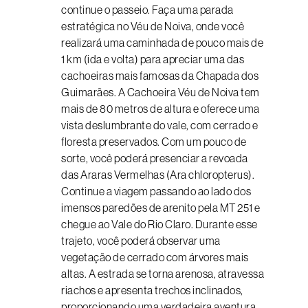
continue o passeio. Faça uma parada
estratégica no Véu de Noiva, onde você
realizará uma caminhada de pouco mais de
1 km (ida e volta) para apreciar uma das
cachoeiras mais famosas da Chapada dos
Guimarães. A Cachoeira Véu de Noiva tem
mais de 80 metros de altura e oferece uma
vista deslumbrante do vale, com cerrado e
floresta preservados. Com um pouco de
sorte, você poderá presenciar a revoada
das Araras Vermelhas (Ara chloropterus).
Continue a viagem passando ao lado dos
imensos paredões de arenito pela MT 251 e
chegue ao Vale do Rio Claro. Durante esse
trajeto, você poderá observar uma
vegetação de cerrado com árvores mais
altas. A estrada se torna arenosa, atravessa
riachos e apresenta trechos inclinados,
proporcionando uma verdadeira aventura