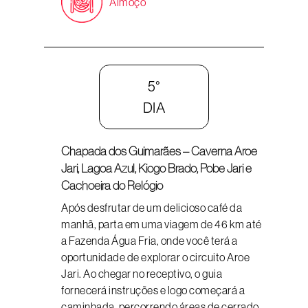
Almoço
5°
DIA
Chapada dos Guimarães – Caverna Aroe
Jari, Lagoa Azul, Kiogo Brado, Pobe Jari e
Cachoeira do Relógio
Após desfrutar de um delicioso café da
manhã, parta em uma viagem de 46 km até
a Fazenda Água Fria, onde você terá a
oportunidade de explorar o circuito Aroe
Jari. Ao chegar no receptivo, o guia
fornecerá instruções e logo começará a
caminhada, percorrendo áreas de cerrado