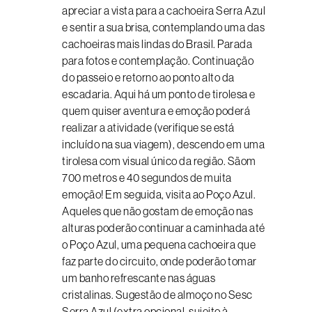
apreciar a vista para a cachoeira Serra Azul
e sentir a sua brisa, contemplando uma das
cachoeiras mais lindas do Brasil. Parada
para fotos e contemplação. Continuação
do passeio e retorno ao ponto alto da
escadaria. Aqui há um ponto de tirolesa e
quem quiser aventura e emoção poderá
realizar a atividade (verifique se está
incluído na sua viagem), descendo em uma
tirolesa com visual único da região. Sãom
700 metros e 40 segundos de muita
emoção! Em seguida, visita ao Poço Azul.
Aqueles que não gostam de emoção nas
alturas poderão continuar a caminhada até
o Poço Azul, uma pequena cachoeira que
faz parte do circuito, onde poderão tomar
um banho refrescante nas águas
cristalinas. Sugestão de almoço no Sesc
Serra Azul (extra opcional, sujeito à