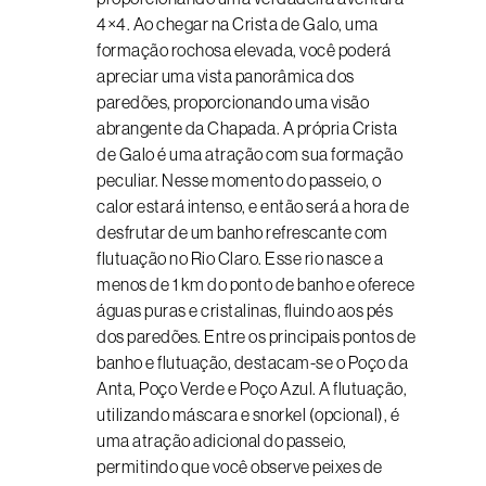
4×4. Ao chegar na Crista de Galo, uma
formação rochosa elevada, você poderá
apreciar uma vista panorâmica dos
paredões, proporcionando uma visão
abrangente da Chapada. A própria Crista
de Galo é uma atração com sua formação
peculiar. Nesse momento do passeio, o
calor estará intenso, e então será a hora de
desfrutar de um banho refrescante com
flutuação no Rio Claro. Esse rio nasce a
menos de 1 km do ponto de banho e oferece
águas puras e cristalinas, fluindo aos pés
dos paredões. Entre os principais pontos de
banho e flutuação, destacam-se o Poço da
Anta, Poço Verde e Poço Azul. A flutuação,
utilizando máscara e snorkel (opcional), é
uma atração adicional do passeio,
permitindo que você observe peixes de