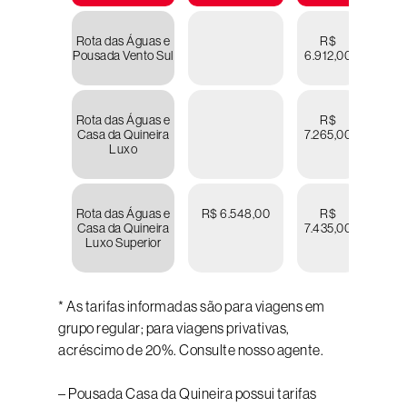
Rota das Águas e
R$
R
Pousada Vento Sul
6.912,00
8.57
Rota das Águas e
R$
R
Casa da Quineira
7.265,00
9.04
Luxo
Rota das Águas e
R$ 6.548,00
R$
R
Casa da Quineira
7.435,00
9.36
Luxo Superior
* As tarifas informadas são para viagens em
grupo regular; para viagens privativas,
acréscimo de 20%. Consulte nosso agente.
– Pousada Casa da Quineira possui tarifas