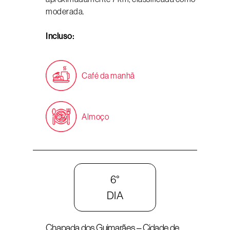
moderada.
Incluso:
Café da manhã
Almoço
6°
DIA
Chapada dos Guimarães – Cidade de