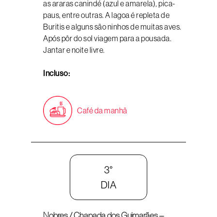
as araras canindé (azul e amarela), pica-
paus, entre outras. A lagoa é repleta de
Buritis e alguns são ninhos de muitas aves.
Após pôr do sol viagem para a pousada.
Jantar e noite livre.
Incluso:
Café da manhã
3°
DIA
Nobres / Chapada dos Guimarães –