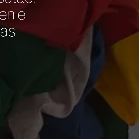
en e
ias