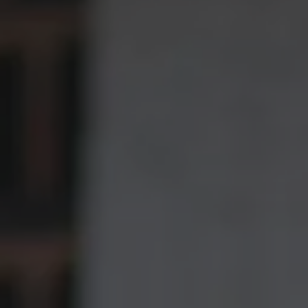
Aperte "Enter" para buscar ou "ESC" para fechar