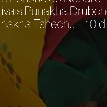
tivais Punakha Drubch
nakha Tshechu – 10 d