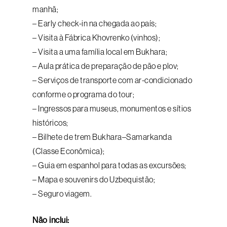
manhã;
– Early check-in na chegada ao país;
– Visita à Fábrica Khovrenko (vinhos);
– Visita a uma família local em Bukhara;
– Aula prática de preparação de pão e plov;
– Serviços de transporte com ar-condicionado
conforme o programa do tour;
– Ingressos para museus, monumentos e sítios
históricos;
– Bilhete de trem Bukhara–Samarkanda
(Classe Econômica);
– Guia em espanhol para todas as excursões;
– Mapa e souvenirs do Uzbequistão;
– Seguro viagem.
Não inclui: