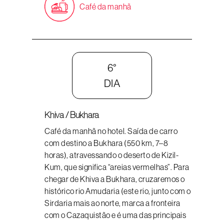
Café da manhã
6°
DIA
Khiva / Bukhara
Café da manhã no hotel. Saída de carro
com destino a Bukhara (550 km, 7–8
horas), atravessando o deserto de Kizil-
Kum, que significa “areias vermelhas”. Para
chegar de Khiva a Bukhara, cruzaremos o
histórico rio Amudaria (este rio, junto com o
Sirdaria mais ao norte, marca a fronteira
com o Cazaquistão e é uma das principais