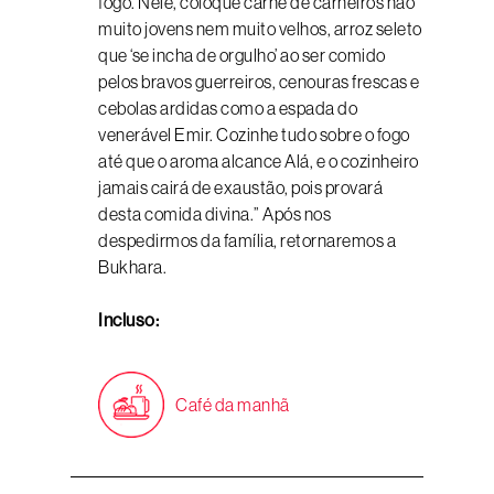
fogo. Nele, coloque carne de carneiros não
muito jovens nem muito velhos, arroz seleto
que ‘se incha de orgulho’ ao ser comido
pelos bravos guerreiros, cenouras frescas e
cebolas ardidas como a espada do
venerável Emir. Cozinhe tudo sobre o fogo
até que o aroma alcance Alá, e o cozinheiro
jamais cairá de exaustão, pois provará
desta comida divina.” Após nos
despedirmos da família, retornaremos a
Bukhara.
Incluso:
Café da manhã