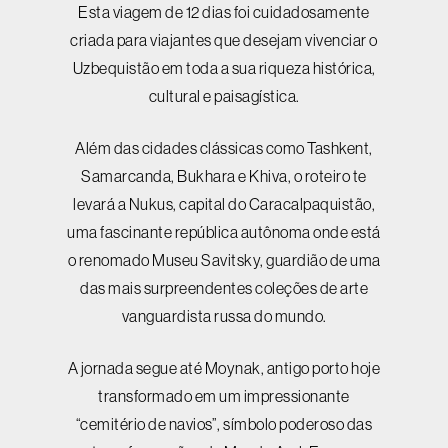
Esta viagem de 12 dias foi cuidadosamente
criada para viajantes que desejam vivenciar o
Uzbequistão em toda a sua riqueza histórica,
cultural e paisagística.
Além das cidades clássicas como Tashkent,
Samarcanda, Bukhara e Khiva, o roteiro te
levará a Nukus, capital do Caracalpaquistão,
uma fascinante república autônoma onde está
o renomado Museu Savitsky, guardião de uma
das mais surpreendentes coleções de arte
vanguardista russa do mundo.
A jornada segue até Moynak, antigo porto hoje
transformado em um impressionante
“cemitério de navios”, símbolo poderoso das