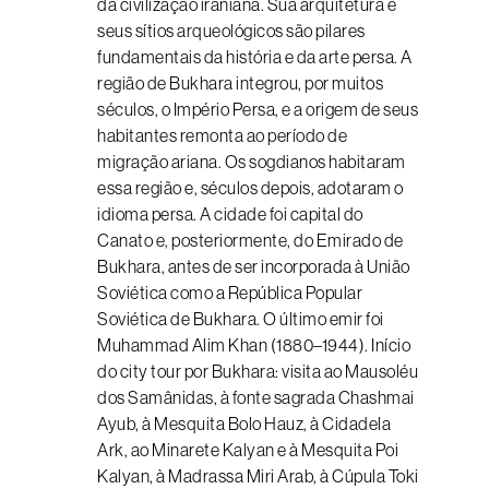
da civilização iraniana. Sua arquitetura e
seus sítios arqueológicos são pilares
fundamentais da história e da arte persa. A
região de Bukhara integrou, por muitos
séculos, o Império Persa, e a origem de seus
habitantes remonta ao período de
migração ariana. Os sogdianos habitaram
essa região e, séculos depois, adotaram o
idioma persa. A cidade foi capital do
Canato e, posteriormente, do Emirado de
Bukhara, antes de ser incorporada à União
Soviética como a República Popular
Soviética de Bukhara. O último emir foi
Muhammad Alim Khan (1880–1944). Início
do city tour por Bukhara: visita ao Mausoléu
dos Samânidas, à fonte sagrada Chashmai
Ayub, à Mesquita Bolo Hauz, à Cidadela
Ark, ao Minarete Kalyan e à Mesquita Poi
Kalyan, à Madrassa Miri Arab, à Cúpula Toki