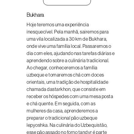
Bukhara
Hoje teremos uma experiência
inesquecível. Pela manhã, sairemos para
uma vila localizada a 30 km de Bukhara,
onde vive uma família local. Passaremos o
dia com eles, ajudando nas tarefas diárias e
aprendendo sobre a culinária tradicional.
Ao chegar, conheceremos a família
uzbeque e tomaremos chá com doces
orientais, uma tradição de hospitalidade
chamada dastarkhon, que consiste em
receber os hóspedes com uma mesa posta
e chá quente. Em seguida, com as
mulheres da casa, aprenderemos a
preparar o tradicional pão uzbeque
lepyoshka. Na culinária do Uzbequistão,
esse pão assado no forno tandyr é parte