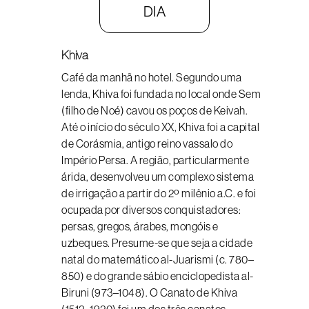
DIA
Khiva
Café da manhã no hotel. Segundo uma
lenda, Khiva foi fundada no local onde Sem
(filho de Noé) cavou os poços de Keivah.
Até o início do século XX, Khiva foi a capital
de Corásmia, antigo reino vassalo do
Império Persa. A região, particularmente
árida, desenvolveu um complexo sistema
de irrigação a partir do 2º milênio a.C. e foi
ocupada por diversos conquistadores:
persas, gregos, árabes, mongóis e
uzbeques. Presume-se que seja a cidade
natal do matemático al-Juarismi (c. 780–
850) e do grande sábio enciclopedista al-
Biruni (973–1048). O Canato de Khiva