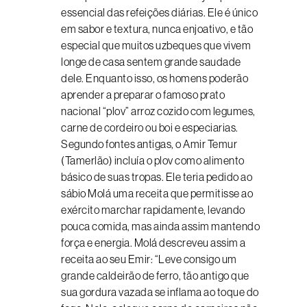
essencial das refeições diárias. Ele é único
em sabor e textura, nunca enjoativo, e tão
especial que muitos uzbeques que vivem
longe de casa sentem grande saudade
dele. Enquanto isso, os homens poderão
aprender a preparar o famoso prato
nacional “plov” arroz cozido com legumes,
carne de cordeiro ou boi e especiarias.
Segundo fontes antigas, o Amir Temur
(Tamerlão) incluía o plov como alimento
básico de suas tropas. Ele teria pedido ao
sábio Molá uma receita que permitisse ao
exército marchar rapidamente, levando
pouca comida, mas ainda assim mantendo
força e energia. Molá descreveu assim a
receita ao seu Emir: “Leve consigo um
grande caldeirão de ferro, tão antigo que
sua gordura vazada se inflama ao toque do