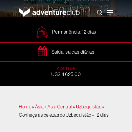
Skip
do Uzbequistão – 12
to
Menu
main
search
content
dias
Permanência: 12 dias
Saída: saídas diárias
A partir de:
US$ 4.625,00
Home
»
Ásia
»
Ásia Central
»
Uzbequistão
»
Conheça as belezas do Uzbequistão – 12 dias