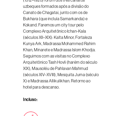
(1512–1920) foi um dos três canatos
uzbeques formados após a divisão do
Canato de Chagatai, junto com os de
Bukhara (que incluía Samarkanda) e
Kokand. Faremos um city tour pelo
Complexo Arquitetônico Ichan-Kala
(séculos XII–XIX): Kalta Minor, Fortaleza
Kunya Ark, Madrassa Mohammed Rahim
Khan, Minarete e Madrassa Islom Khodja.
Seguimos com as visitas no Complexo
Arquitetônico Tash Hovli (harém do século
XIX), Mausoléu de Pahlavan Mahmud
(séculos XIV–XVIII), Mesquita Juma (século
X) e Madrassa Allikulikhan. Retorno ao
hotel para descanso.
Incluso: