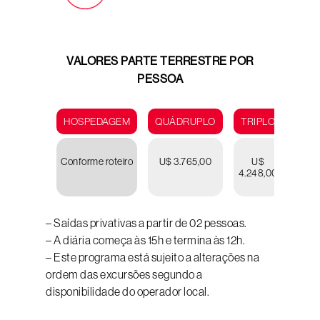
VALORES PARTE TERRESTRE POR
PESSOA
HOSPEDAGEM
QUÁDRUPLO
TRIPLO
DUP
Conforme roteiro
U$ 3.765,00
U$
U
4.248,00
4.62
– Saídas privativas a partir de 02 pessoas.
– A diária começa às 15h e termina às 12h.
– Este programa está sujeito a alterações na
ordem das excursões segundo a
disponibilidade do operador local.