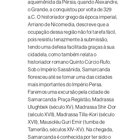
aquemênida da Pérsia, quando Alexandre,
o Grande, a conquistou por volta de 329
a.C. O historiador grego da época imperial,
Arriano de Nicomedia, descreve que a
ocupação dessa região não foi tarefa fácil,
pois resistiu tenazmente à submissão,
tendo uma defesa facilitada graças à sua
cidadela, como também relata o
historiador romano Quinto Cúrcio Rufo.
Sob o Império Sassânida, Samarcanda
floresceu até se tornar uma das cidades
mais importantes do Império Persa.
Faremos uma excursão pela cidade de
Samarcanda: Praça Registão, Madrassa
Ulughbek (século XV), Madrassa Shir-Dor
(século XVII), Madrassa Tilla-Kori (século
XVII), Mausoléu Guri Emir (tumba de
Tamerlão, séculos XIV–XV). Na chegada,
Samarcanda é conhecida por ter sido o