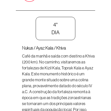
4°
DIA
Nukus / Ayaz Kala / Khiva
Café da manhã e saída com destino a Khiva
(200 km). No caminho, visitaremos as
fortalezas de Kizil Kala, Toprak Kala e Ayaz
Kala. Este monumento histórico é um
grande monte situado sobre uma colina
plana, provavelmente datado do século IV
a.C. A construção da fortaleza remonta à
época em que as tradições zoroastrianas
se tornaram um dos principais valores
espirituais da população local. Por isso,