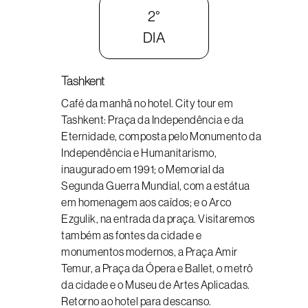
2°
DIA
Tashkent
Café da manhã no hotel. City tour em
Tashkent: Praça da Independência e da
Eternidade, composta pelo Monumento da
Independência e Humanitarismo,
inaugurado em 1991; o Memorial da
Segunda Guerra Mundial, com a estátua
em homenagem aos caídos; e o Arco
Ezgulik, na entrada da praça. Visitaremos
também as fontes da cidade e
monumentos modernos, a Praça Amir
Temur, a Praça da Ópera e Ballet, o metrô
da cidade e o Museu de Artes Aplicadas.
Retorno ao hotel para descanso.