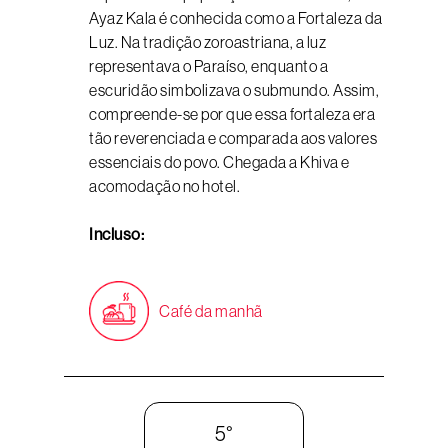
Ayaz Kala é conhecida como a Fortaleza da
Luz. Na tradição zoroastriana, a luz
representava o Paraíso, enquanto a
escuridão simbolizava o submundo. Assim,
compreende-se por que essa fortaleza era
tão reverenciada e comparada aos valores
essenciais do povo. Chegada a Khiva e
acomodação no hotel.
Incluso:
Café da manhã
5°