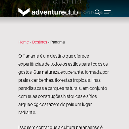
Skip
to
Menu
main
Uma mescla entre praias e florestas, construções
search
content
históricas e modernas
Home
»
Destinos
»
Panamá
O Panamá é um destino que oferece
experiências de todos os estilos para todos os
gostos. Sua natureza exuberante, formada por
praias caribenhas, florestas tropicais, ilhas
paradisíacas e parques naturais, em conjunto
com suas construções históricas e sítios
arqueológicos fazem do país um lugar
radiante.
Isso sem contar que a cultura paranaense é