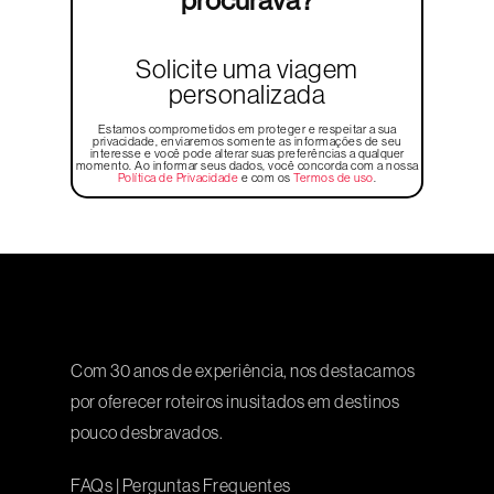
procurava?
Solicite uma viagem
personalizada
Estamos comprometidos em proteger e respeitar a sua
privacidade, enviaremos somente as informações de seu
interesse e você pode alterar suas preferências a qualquer
momento. Ao informar seus dados, você concorda com a nossa
Política de Privacidade
e com os
Termos de uso
.
Com 30 anos de experiência, nos destacamos
por oferecer roteiros inusitados em destinos
pouco desbravados.
FAQs
|
Perguntas Frequentes