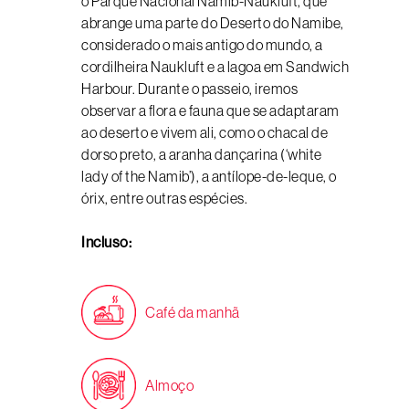
o Parque Nacional Namib-Naukluft, que
abrange uma parte do Deserto do Namibe,
considerado o mais antigo do mundo, a
cordilheira Naukluft e a lagoa em Sandwich
Harbour. Durante o passeio, iremos
observar a flora e fauna que se adaptaram
ao deserto e vivem ali, como o chacal de
dorso preto, a aranha dançarina (‘white
lady of the Namib’), a antílope-de-leque, o
órix, entre outras espécies.
Incluso:
Café da manhã
Almoço