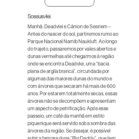
Sossusvlei
Manhã: Deadvlei e Cânion de Sesriem –
Antes do nascer do sol, partiremos rumo ao
Parque Nacional Namib Naukluft. Ao longo
do trajeto, passaremos por vales abertos e
dunas vermelhas até chegarmos à região
onde se encontra Deadvlei, uma “bacia
plana de argila branca”, circundada por
algumas das maiores dunas do mundo e
com árvores que secaram há mais de 600
anos. Por estarem totalmente secas, essas
árvores não se decompõem e apresentam
um aspecto de petrificação. Após esse
passeio, um café da manhã em estilo
piquenique será servido sob a sombra das
árvores da região. Se desejar, é possível
subir a famosa duna “Big Daddy”, que tem