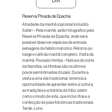
DIA
Reserva Privada de Epacha
Atividade da manhã (opcional incluído):
Safári – Pela manhã, safári fotográfico pela
Reserva Privada de Epacha, onde será
possível observar espécies de animais
selvagens de hábito matutino. Retorno ao
lodge e café da manhã completo. Visita da
manhã: Povoado Himba – Nativos do norte
da Namíbia, os Himbas são os últimos
povos seminômades do país. Durante a
visita a uma vila tradicional, teremos a
oportunidade de aprender sobre a cultura,
as tradições e a história da tribo, assim
como o modo de vida, que inclui ritos e a
confecção de joias folclóricas tradicionais.
Tarde: Livre.