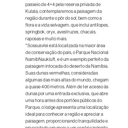
passeio de 4×4 pela reserva privada de
Kulala, contemplaremos a paisagem da
região durante o pôr do sol, bem como a
flora e a vida selvagem, que inclui antílopes,
springbok, oryx, avestruzes, chacais,
raposas e muito mais.
*Sossusvlei está localizada na maior área
de conservação do país, o Parque Nacional
NamibNaukluft, e é um exemplo perfeito da
paisagem intocada do deserto da Namíbia.
Suas dunas vermelhas, consideradas
algumas das mais altas do mundo, chegam
a quase 400 metros. Além de ter acesso às
dunas por uma entrada exclusiva, que abre
uma hora antes dos portões públicos do
Parque, o lodge apresenta uma localização
ideal para conhecer a região e apreciar a
paisagem, proporcionando tranquilidade e
privacidade em meio a um cenário inóspito.