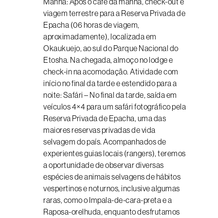
Manhã: Após o café da manhã, check-out e
viagem terrestre para a Reserva Privada de
Epacha (06 horas de viagem,
aproximadamente), localizada em
Okaukuejo, ao sul do Parque Nacional do
Etosha. Na chegada, almoço no lodge e
check-in na acomodação. Atividade com
início no final da tarde e estendido para a
noite: Safári – No final da tarde, saída em
veículos 4×4 para um safári fotográfico pela
Reserva Privada de Epacha, uma das
maiores reservas privadas de vida
selvagem do país. Acompanhados de
experientes guias locais (rangers), teremos
a oportunidade de observar diversas
espécies de animais selvagens de hábitos
vespertinos e noturnos, inclusive algumas
raras, como o Impala-de-cara-preta e a
Raposa-orelhuda, enquanto desfrutamos