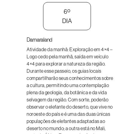
6º
DIA
Damaraland
Atividade da manhã: Exploração em 4×4 –
Logo cedo pela manhã, saída em veículo
4×4 para explorar a natureza da região.
Durante esse passeio, os guias locais
compartilharão seus conhecimentos sobre
a cultura, permitindo uma contemplação
plena da geologia, da botânica e da vida
selvagem da região. Com sorte, poderão
observar o elefante do deserto, que vive no
noroeste do país e é uma das duas únicas
populações de elefantes adaptadas ao
deserto no mundo; a outra está no Mali,