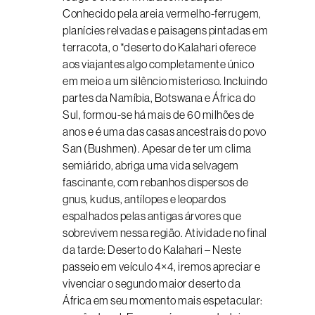
Conhecido pela areia vermelho-ferrugem,
planícies relvadas e paisagens pintadas em
terracota, o *deserto do Kalahari oferece
aos viajantes algo completamente único
em meio a um silêncio misterioso. Incluindo
partes da Namíbia, Botswana e África do
Sul, formou-se há mais de 60 milhões de
anos e é uma das casas ancestrais do povo
San (Bushmen). Apesar de ter um clima
semiárido, abriga uma vida selvagem
fascinante, com rebanhos dispersos de
gnus, kudus, antílopes e leopardos
espalhados pelas antigas árvores que
sobrevivem nessa região. Atividade no final
da tarde: Deserto do Kalahari – Neste
passeio em veículo 4×4, iremos apreciar e
vivenciar o segundo maior deserto da
África em seu momento mais espetacular: