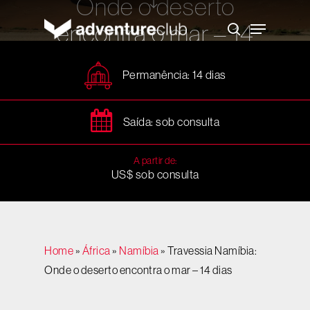
Onde o deserto
Skip
to
Menu
encontra o mar – 14
main
search
content
dias
Permanência: 14 dias
Saída: sob consulta
A partir de:
US$ sob consulta
Home
»
África
»
Namíbia
»
Travessia Namíbia:
Onde o deserto encontra o mar – 14 dias