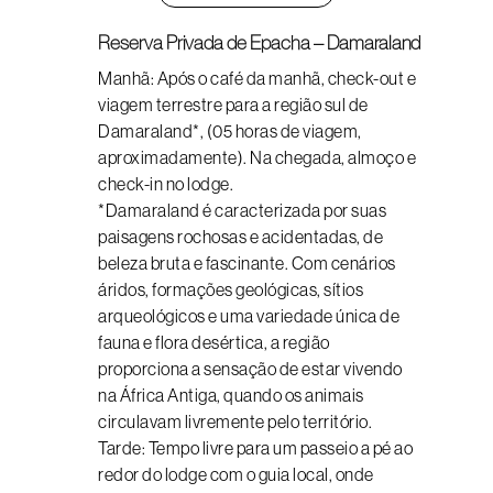
Reserva Privada de Epacha – Damaraland
Manhã: Após o café da manhã, check-out e
viagem terrestre para a região sul de
Damaraland*, (05 horas de viagem,
aproximadamente). Na chegada, almoço e
check-in no lodge.
*Damaraland é caracterizada por suas
paisagens rochosas e acidentadas, de
beleza bruta e fascinante. Com cenários
áridos, formações geológicas, sítios
arqueológicos e uma variedade única de
fauna e flora desértica, a região
proporciona a sensação de estar vivendo
na África Antiga, quando os animais
circulavam livremente pelo território.
Tarde: Tempo livre para um passeio a pé ao
redor do lodge com o guia local, onde