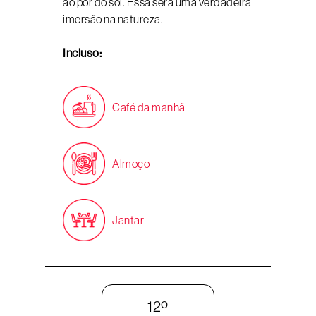
ao pôr do sol. Essa será uma verdadeira
imersão na natureza.
Incluso:
Café da manhã
Almoço
Jantar
12º