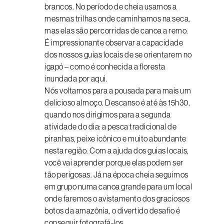
brancos. No período de cheia usamos a
mesmas trilhas onde caminhamos na seca,
mas elas são percorridas de canoa a remo.
É impressionante observar a capacidade
dos nossos guias locais de se orientarem no
igapó – como é conhecida a floresta
inundada por aqui.
Nós voltamos para a pousada para mais um
delicioso almoço. Descanso é até às 15h30,
quando nos dirigimos para a segunda
atividade do dia: a pesca tradicional de
piranhas, peixe icônico e muito abundante
nesta região. Com a ajuda dos guias locais,
você vai aprender porque elas podem ser
tão perigosas. Já na época cheia seguimos
em grupo numa canoa grande para um local
onde faremos o avistamento dos graciosos
botos da amazônia, o divertido desafio é
conseguir fotografá-los.