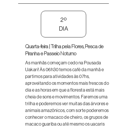
2º
DIA
Quarta-feira | Trilha pela Flores, Pesca de
Piranha e Passeio Noturno
As manhãs começam cedo na Pousada
Uakari! Às 06h30 temos café da manhã e
partimos para atividades às 07hs,
aproveitando os momentos mais frescos do
dia e as horas em que a floresta está mais
cheia de sons e movimentos. Faremos uma
trilha e poderemos ver muitas das árvores e
animais amazônicos, com sorte poderemos
conhecer o macaco de cheiro, os grupos de
macaco guariba ou até mesmo os uacaris