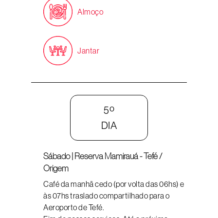
Almoço
Jantar
5º
DIA
Sábado | Reserva Mamirauá - Tefé /
Origem
Café da manhã cedo (por volta das 06hs) e
às 07hs traslado compartilhado para o
Aeroporto de Tefé.