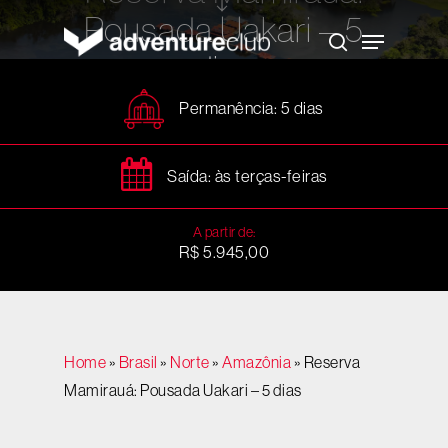
Skip
Pousada Uakari – 5
to
Menu
main
search
content
dias
Permanência: 5 dias
Saída: às terças-feiras
A partir de:
R$ 5.945,00
Home
»
Brasil
»
Norte
»
Amazônia
»
Reserva
Mamirauá: Pousada Uakari – 5 dias