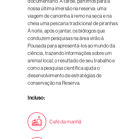
documentário. À tarde, partimos para a
nossa última imersão na reserva: uma
viagem de canoinha à remo na seca e na
cheia uma pescaria tradicional de piranhas.
À noite, após o jantar, os biólogos que
conduzem pesquisas na área virão à
Pousada para apresentá-los ao mundo da
ciência, trazendo informações sobre um
animal local, o resultado de seu trabalho e
como a pesquisa científica ajuda o
desenvolvimento de estratégias de
conservação na Reserva.
Incluso:
Café da manhã