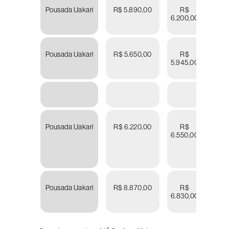
Pousada Uakari
R$ 5.890,00
R$
R
6.200,00
6.20
Pousada Uakari
R$ 5.650,00
R$
R
5.945,00
5.94
Pousada Uakari
R$ 6.220,00
R$
R
6.550,00
6.55
Pousada Uakari
R$ 8.870,00
R$
R
6.830,00
6.83