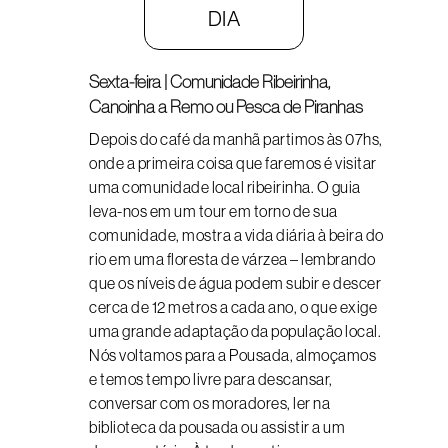
DIA
Sexta-feira | Comunidade Ribeirinha,
Canoinha a Remo ou Pesca de Piranhas
Depois do café da manhã partimos às 07hs,
onde a primeira coisa que faremos é visitar
uma comunidade local ribeirinha. O guia
leva-nos em um tour em torno de sua
comunidade, mostra a vida diária à beira do
rio em uma floresta de várzea – lembrando
que os níveis de água podem subir e descer
cerca de 12 metros a cada ano, o que exige
uma grande adaptação da população local.
Nós voltamos para a Pousada, almoçamos
e temos tempo livre para descansar,
conversar com os moradores, ler na
biblioteca da pousada ou assistir a um