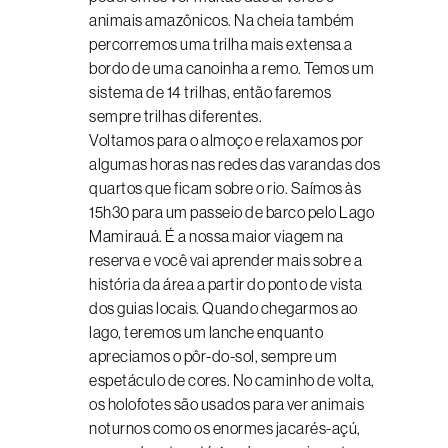
animais amazônicos. Na cheia também
percorremos uma trilha mais extensa a
bordo de uma canoinha a remo. Temos um
sistema de 14 trilhas, então faremos
sempre trilhas diferentes.
Voltamos para o almoço e relaxamos por
algumas horas nas redes das varandas dos
quartos que ficam sobre o rio. Saímos às
15h30 para um passeio de barco pelo Lago
Mamirauá. É a nossa maior viagem na
reserva e você vai aprender mais sobre a
história da área a partir do ponto de vista
dos guias locais. Quando chegarmos ao
lago, teremos um lanche enquanto
apreciamos o pôr-do-sol, sempre um
espetáculo de cores. No caminho de volta,
os holofotes são usados para ver animais
noturnos como os enormes jacarés-açú,