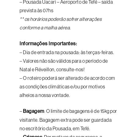
– Pousada Uacari – Aeroporto de Tefé – saída
prevista às 07hs
** os horários poderão sofrer alterações
conforme a malha aérea.
Informações Importantes:
– Dia de entrada na pousada: às terças-feiras.
– Valores não são válidos para o período de
Natal e Réveillon, consulte-nos!
– O roteiro poderá ser alterado de acordo com
as condições climáticas e/ou por motivos
alheios a nossa vontade.
–
Bagagem
: O limite de bagagens é de 15kg por
visitante. Bagagem extra pode ser guardada
no escritório da Pousada, em Tefé.