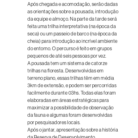
Após chegada e acomodação, serão dadas
as orientações sobre a pousada, introdução
da equipe e almoço. Na parte da tarde será
feita uma trilha interpretativa (na época da
seca) ou um passeio de barco (na época da
cheia) para introdução ao incrível ambiente
do entorno. O percurso é feito em grupos
pequenos de até seis pessoas por vez.
A pousada tem um sistema de catorze
trilhas na floresta. Desenvolvidas em
terreno plano, essas trilhas têm em média
3km de extensão, e podem ser percorridas
facilmente durante 03hs. Todas elas foram
elaboradas em áreas estratégicas para
maximizar a possibilidade de observação
da fauna e algumas foram desenvolvidas
por pesquisadores locais.
Após o jantar, apresentação sobre a história
da Reserva de Desenvolvimento