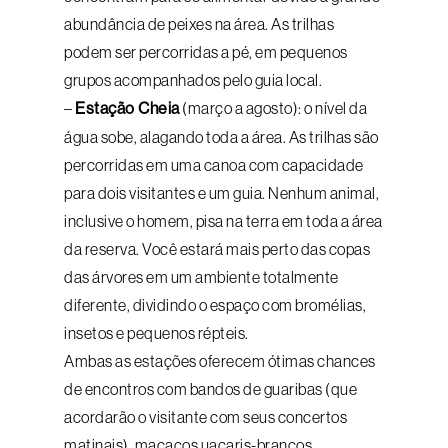
abundância de peixes na área. As trilhas
podem ser percorridas a pé, em pequenos
grupos acompanhados pelo guia local.
–
Estação Cheia
(março a agosto): o nível da
água sobe, alagando toda a área. As trilhas são
percorridas em uma canoa com capacidade
para dois visitantes e um guia. Nenhum animal,
inclusive o homem, pisa na terra em toda a área
da reserva. Você estará mais perto das copas
das árvores em um ambiente totalmente
diferente, dividindo o espaço com bromélias,
insetos e pequenos répteis.
Ambas as estações oferecem ótimas chances
de encontros com bandos de guaribas (que
acordarão o visitante com seus concertos
matinais), macacos uacaris-brancos,