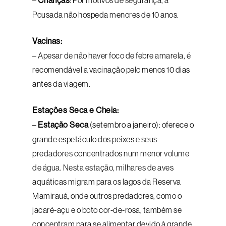
–
Crianças
: Por motivos de segurança, a
Pousada não hospeda menores de 10 anos.
Vacinas:
– Apesar de não haver foco de febre amarela, é
recomendável a vacinação pelo menos 10 dias
antes da viagem.
Estações Seca e Cheia:
–
Estação Seca
(setembro a janeiro): oferece o
grande espetáculo dos peixes e seus
predadores concentrados num menor volume
de água. Nesta estação, milhares de aves
aquáticas migram para os lagos da Reserva
Mamirauá, onde outros predadores, como o
jacaré-açu e o boto cor-de-rosa, também se
concentram para se alimentar devido à grande