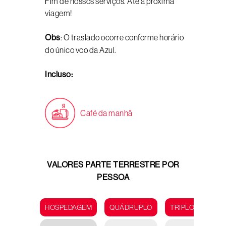
Fim de nossos serviços. Até a próxima
viagem!
Obs
: O traslado ocorre conforme horário
do único voo da Azul.
Incluso:
Café da manhã
VALORES PARTE TERRESTRE POR
PESSOA
HOSPEDAGEM
QUÁDRUPLO
TRIPLO
DUP