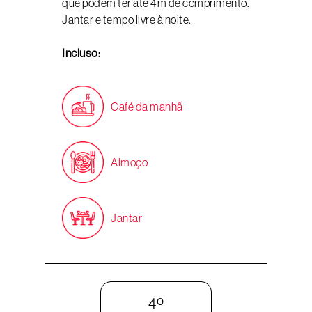
que podem ter até 4m de comprimento.
Jantar e tempo livre à noite.
Incluso:
Café da manhã
Almoço
Jantar
4º