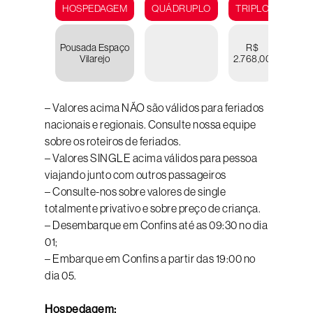
HOSPEDAGEM
QUÁDRUPLO
TRIPLO
DUP
Pousada Espaço
R$
R
Vilarejo
2.768,00
3.33
– Valores acima NÃO são válidos para feriados
nacionais e regionais. Consulte nossa equipe
sobre os roteiros de feriados.
– Valores SINGLE acima válidos para pessoa
viajando junto com outros passageiros
– Consulte-nos sobre valores de single
totalmente privativo e sobre preço de criança.
– Desembarque em Confins até as 09:30 no dia
01;
– Embarque em Confins a partir das 19:00 no
dia 05.
Hospedagem: