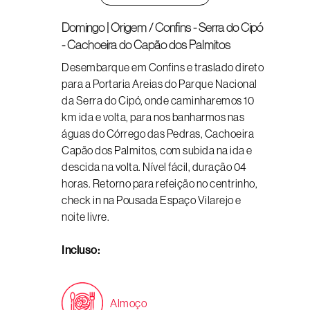
Domingo | Origem / Confins - Serra do Cipó
- Cachoeira do Capão dos Palmitos
Desembarque em Confins e traslado direto
para a Portaria Areias do Parque Nacional
da Serra do Cipó, onde caminharemos 10
km ida e volta, para nos banharmos nas
águas do Córrego das Pedras, Cachoeira
Capão dos Palmitos, com subida na ida e
descida na volta. Nível fácil, duração 04
horas. Retorno para refeição no centrinho,
check in na Pousada Espaço Vilarejo e
noite livre.
Incluso:
Almoço