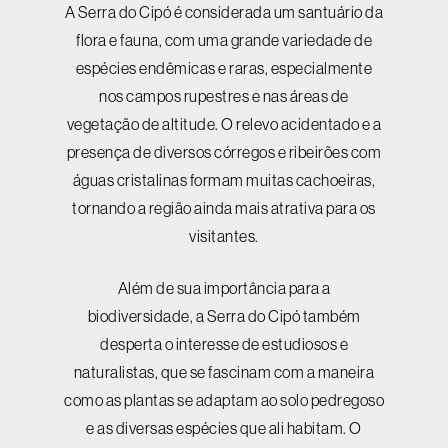
A Serra do Cipó é considerada um santuário da
flora e fauna, com uma grande variedade de
espécies endêmicas e raras, especialmente
nos campos rupestres e nas áreas de
vegetação de altitude. O relevo acidentado e a
presença de diversos córregos e ribeirões com
águas cristalinas formam muitas cachoeiras,
tornando a região ainda mais atrativa para os
visitantes.
Além de sua importância para a
biodiversidade, a Serra do Cipó também
desperta o interesse de estudiosos e
naturalistas, que se fascinam com a maneira
como as plantas se adaptam ao solo pedregoso
e as diversas espécies que ali habitam. O