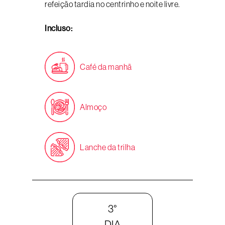
refeição tardia no centrinho e noite livre.
Incluso:
Café da manhã
Almoço
Lanche da trilha
3°
DIA