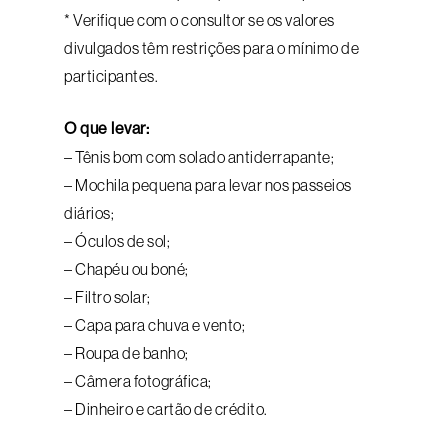
* Verifique com o consultor se os valores
divulgados têm restrições para o mínimo de
participantes.
O que levar:
– Tênis bom com solado antiderrapante;
– Mochila pequena para levar nos passeios
diários;
– Óculos de sol;
– Chapéu ou boné;
– Filtro solar;
– Capa para chuva e vento;
– Roupa de banho;
– Câmera fotográfica;
– Dinheiro e cartão de crédito.