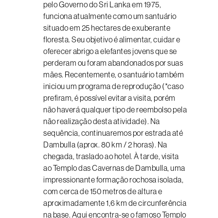
pelo Governo do Sri Lanka em 1975,
funciona atualmente como um santuário
situado em 25 hectares de exuberante
floresta. Seu objetivo é alimentar, cuidar e
oferecer abrigo a elefantes jovens que se
perderam ou foram abandonados por suas
mães. Recentemente, o santuário também
iniciou um programa de reprodução (*caso
prefiram, é possível evitar a visita, porém
não haverá qualquer tipo de reembolso pela
não realização desta atividade). Na
sequência, continuaremos por estrada até
Dambulla (aprox. 80 km / 2 horas). Na
chegada, traslado ao hotel. À tarde, visita
ao Templo das Cavernas de Dambulla, uma
impressionante formação rochosa isolada,
com cerca de 150 metros de altura e
aproximadamente 1,6 km de circunferência
na base. Aqui encontra-se o famoso Templo