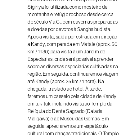
Sigiriya foi utilizada como mosteiro de
montanha e refúgio rochoso desde cerca
do século V a.C., com cavernas preparadas
e doadas por devotos à Sangha budista.
Após a visita, saída por estrada em direção
a Kandy, com parada em Matale (aprox. 50
km / 1h30) para visita a um Jardim de
Especiarias, onde será possível aprender
sobre as diversas especiarias cultivadas na
região. Em seguida, continuaremos viagem
até Kandy (aprox. 25 km / 1 hora). Na
chegada, traslado ao hotel. À tarde,
faremos um passeio pela cidade de Kandy
em tuk-tuk, incluindo visita ao Templo da
Relíquia do Dente Sagrado (Dalada
Maligawa) e ao Museu das Gemas. Em
seguida, apreciaremos um espetáculo
cultural com danças tradicionais. O Templo