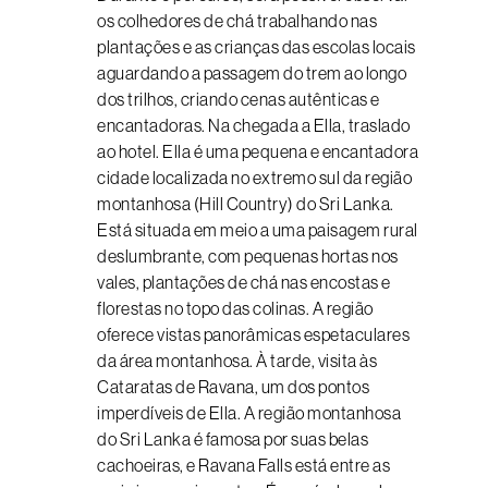
os colhedores de chá trabalhando nas
plantações e as crianças das escolas locais
aguardando a passagem do trem ao longo
dos trilhos, criando cenas autênticas e
encantadoras. Na chegada a Ella, traslado
ao hotel. Ella é uma pequena e encantadora
cidade localizada no extremo sul da região
montanhosa (Hill Country) do Sri Lanka.
Está situada em meio a uma paisagem rural
deslumbrante, com pequenas hortas nos
vales, plantações de chá nas encostas e
florestas no topo das colinas. A região
oferece vistas panorâmicas espetaculares
da área montanhosa. À tarde, visita às
Cataratas de Ravana, um dos pontos
imperdíveis de Ella. A região montanhosa
do Sri Lanka é famosa por suas belas
cachoeiras, e Ravana Falls está entre as