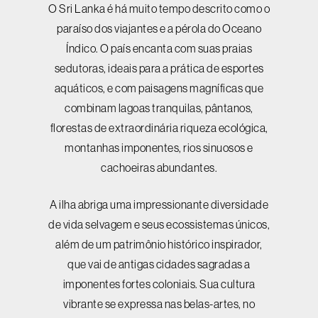
O Sri Lanka é há muito tempo descrito como o
paraíso dos viajantes e a pérola do Oceano
Índico. O país encanta com suas praias
sedutoras, ideais para a prática de esportes
aquáticos, e com paisagens magníficas que
combinam lagoas tranquilas, pântanos,
florestas de extraordinária riqueza ecológica,
montanhas imponentes, rios sinuosos e
cachoeiras abundantes.
A ilha abriga uma impressionante diversidade
de vida selvagem e seus ecossistemas únicos,
além de um patrimônio histórico inspirador,
que vai de antigas cidades sagradas a
imponentes fortes coloniais. Sua cultura
vibrante se expressa nas belas-artes, no