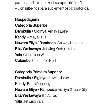
partir das 14h e checkout sempre até às 12h.
– Consulte-nos para suplementos obrigatórios.
Hospedagem:
Categoria Superior
Dambulla / Sigiriya
: Amaya Lake
Kandy
: Amaya Hills
Nuwara
Eliya
/
Ramboda
: Galway Heights
Ella
/
Wellawaya
: Jetwing Kaduruketha
Yala
: Cinnamon Wild
Colombo
: Cinnamon Red
Categoria Primeira Superior
Dambulla / Sigiriya:
Jetwing Lake
Kandy
: Earl’s Regency
Nuwara Eliya / Ramboda:
Araliya Green City
Ella/Wellawaya
: 98 Acres
Yala
: Jetwing Yala