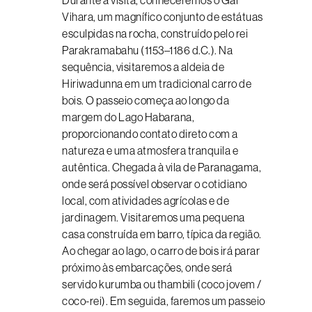
Durante a visita, conheceremos o Gal
Vihara, um magnífico conjunto de estátuas
esculpidas na rocha, construído pelo rei
Parakramabahu (1153–1186 d.C.). Na
sequência, visitaremos a aldeia de
Hiriwadunna em um tradicional carro de
bois. O passeio começa ao longo da
margem do Lago Habarana,
proporcionando contato direto com a
natureza e uma atmosfera tranquila e
autêntica. Chegada à vila de Paranagama,
onde será possível observar o cotidiano
local, com atividades agrícolas e de
jardinagem. Visitaremos uma pequena
casa construída em barro, típica da região.
Ao chegar ao lago, o carro de bois irá parar
próximo às embarcações, onde será
servido kurumba ou thambili (coco jovem /
coco-rei). Em seguida, faremos um passeio