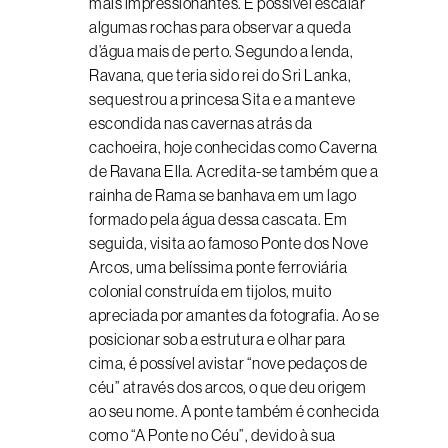
mais impressionantes. É possível escalar
algumas rochas para observar a queda
d’água mais de perto. Segundo a lenda,
Ravana, que teria sido rei do Sri Lanka,
sequestrou a princesa Sita e a manteve
escondida nas cavernas atrás da
cachoeira, hoje conhecidas como Caverna
de Ravana Ella. Acredita-se também que a
rainha de Rama se banhava em um lago
formado pela água dessa cascata. Em
seguida, visita ao famoso Ponte dos Nove
Arcos, uma belíssima ponte ferroviária
colonial construída em tijolos, muito
apreciada por amantes da fotografia. Ao se
posicionar sob a estrutura e olhar para
cima, é possível avistar “nove pedaços de
céu” através dos arcos, o que deu origem
ao seu nome. A ponte também é conhecida
como “A Ponte no Céu”, devido à sua