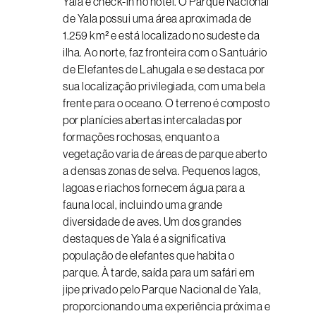
Yala e check-in no hotel. O Parque Nacional
de Yala possui uma área aproximada de
1.259 km² e está localizado no sudeste da
ilha. Ao norte, faz fronteira com o Santuário
de Elefantes de Lahugala e se destaca por
sua localização privilegiada, com uma bela
frente para o oceano. O terreno é composto
por planícies abertas intercaladas por
formações rochosas, enquanto a
vegetação varia de áreas de parque aberto
a densas zonas de selva. Pequenos lagos,
lagoas e riachos fornecem água para a
fauna local, incluindo uma grande
diversidade de aves. Um dos grandes
destaques de Yala é a significativa
população de elefantes que habita o
parque. À tarde, saída para um safári em
jipe privado pelo Parque Nacional de Yala,
proporcionando uma experiência próxima e