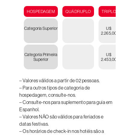
HOSPEDAGEM
QUÁDRUPLO
TRIPLO
DUP
Categoria Superior
U$
U
2.265,00
2.41
Categoria Primeira
U$
U
Superior
2.453,00
2.63
– Valores válidos a partir de 02 pessoas.
– Para outros tipos de categoria de
hospedagem, consulte-nos.
– Consulte-nos para suplemento para guia em
Espanhol.
– Valores NÃO são válidos para feriados e
datas festivas.
– Os horários de check-in nos hotéis são a