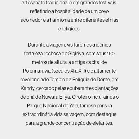
artesanato tradicional e em grandes festivais,
refletindo a hospitalidade de um povo
acolhedor e a harmonia entre diferentes etnias
e religiões.
Durante a viagem, visitaremos a icônica
fortaleza rochosa de Sigiriya, com seus 180
metros de altura, a antiga capital de
Polonnaruwa (séculos XI a XIII) e o altamente
reverenciado Templo da Relíquia do Dente, em
Kandy, cercado pelas exuberantes plantações
de chá de Nuwara Eliya. O roteiro inclui ainda o
Parque Nacional de Yala, famoso por sua
extraordinária vida selvagem, com destaque
para a grande concentração de elefantes.