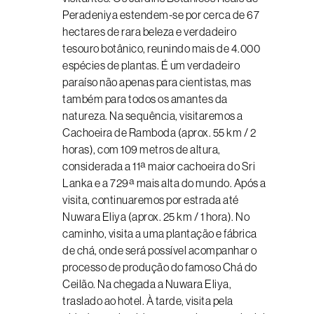
Peradeniya estendem-se por cerca de 67
hectares de rara beleza e verdadeiro
tesouro botânico, reunindo mais de 4.000
espécies de plantas. É um verdadeiro
paraíso não apenas para cientistas, mas
também para todos os amantes da
natureza. Na sequência, visitaremos a
Cachoeira de Ramboda (aprox. 55 km / 2
horas), com 109 metros de altura,
considerada a 11ª maior cachoeira do Sri
Lanka e a 729ª mais alta do mundo. Após a
visita, continuaremos por estrada até
Nuwara Eliya (aprox. 25 km / 1 hora). No
caminho, visita a uma plantação e fábrica
de chá, onde será possível acompanhar o
processo de produção do famoso Chá do
Ceilão. Na chegada a Nuwara Eliya,
traslado ao hotel. À tarde, visita pela