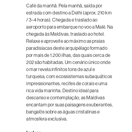
Café da manhã. Pela manhã, saída por
estrada com destino a Delhi (aprox. 210 km
/ 3–4 horas). Chegada e traslado ao
aeroporto para embarque no voo a Malé. Na
chegada às Maldivas, traslado ao hotel.
Relaxe e aproveite ao máximo as praias
paradisíacas deste arquipélago formado
por mais de 1.200 ilhas, das quais cerca de
202 são habitadas. Um cenário único onde
o mar revela infinitos tons de azul e
turquesa, com ecossistemas subaquáticos
impressionantes, recifes de corais e uma
rica vida marinha. Destino ideal para
descanso e contemplação, as Maldivas
encantam por suas paisagens exuberantes,
bangalôs sobre as águas cristalinas e
atmosfera exclusiva.