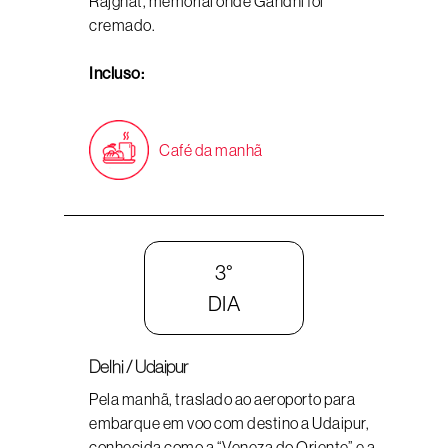
Rajghat, memorial onde Gandhi foi
cremado.
Incluso:
Café da manhã
3°
DIA
Delhi / Udaipur
Pela manhã, traslado ao aeroporto para
embarque em voo com destino a Udaipur,
conhecida como a “Veneza do Oriente” e a