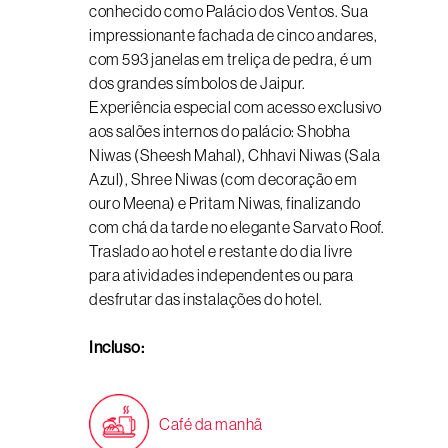
conhecido como Palácio dos Ventos. Sua
impressionante fachada de cinco andares,
com 593 janelas em treliça de pedra, é um
dos grandes símbolos de Jaipur.
Experiência especial com acesso exclusivo
aos salões internos do palácio: Shobha
Niwas (Sheesh Mahal), Chhavi Niwas (Sala
Azul), Shree Niwas (com decoração em
ouro Meena) e Pritam Niwas, finalizando
com chá da tarde no elegante Sarvato Roof.
Traslado ao hotel e restante do dia livre
para atividades independentes ou para
desfrutar das instalações do hotel.
Incluso:
Café da manhã