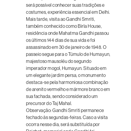
será possível conhecer suas tradições e
costumes, experiência essencial em Delhi.
Mais tarde, visita ao Gandhi Smriti,
também conhecido como Birla House,
residência onde Mahatma Gandhi passou
os últimos 144 dias de sua vida e foi
assassinado em 30 de janeiro de 1948. O
passeio segue para o Túmulo de Humayun,
majestoso mausoléu do segundo
imperador mogol, Humayun. Situado em
um elegante jardim persa, o monumento
destaca-se pela harmoniosa combinação
de arenito vermelho e mármore branco em
sua fachada, sendo considerado um
precursor do Taj Mahal.
Observação: Gandhi Smriti permanece
fechado às segundas-feiras. Caso a visita
ocorra nesse dia, será substituída por