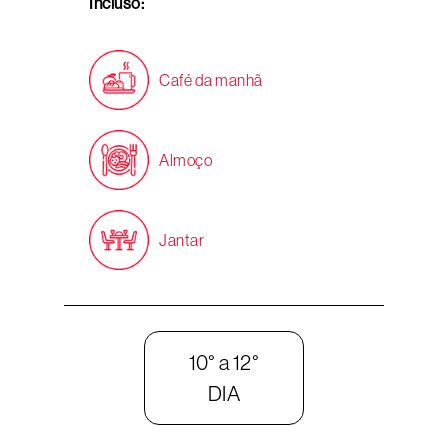
Incluso:
Café da manhã
Almoço
Jantar
10° a 12°
DIA