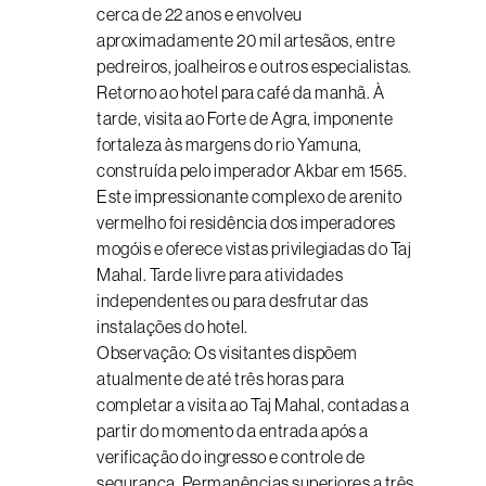
cerca de 22 anos e envolveu
aproximadamente 20 mil artesãos, entre
pedreiros, joalheiros e outros especialistas.
Retorno ao hotel para café da manhã. À
tarde, visita ao Forte de Agra, imponente
fortaleza às margens do rio Yamuna,
construída pelo imperador Akbar em 1565.
Este impressionante complexo de arenito
vermelho foi residência dos imperadores
mogóis e oferece vistas privilegiadas do Taj
Mahal. Tarde livre para atividades
independentes ou para desfrutar das
instalações do hotel.
Observação: Os visitantes dispõem
atualmente de até três horas para
completar a visita ao Taj Mahal, contadas a
partir do momento da entrada após a
verificação do ingresso e controle de
segurança. Permanências superiores a três