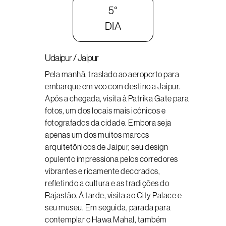
5°
DIA
Udaipur / Jaipur
Pela manhã, traslado ao aeroporto para
embarque em voo com destino a Jaipur.
Após a chegada, visita à Patrika Gate para
fotos, um dos locais mais icônicos e
fotografados da cidade. Embora seja
apenas um dos muitos marcos
arquitetônicos de Jaipur, seu design
opulento impressiona pelos corredores
vibrantes e ricamente decorados,
refletindo a cultura e as tradições do
Rajastão. À tarde, visita ao City Palace e
seu museu. Em seguida, parada para
contemplar o Hawa Mahal, também