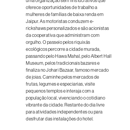
uma organização sem fins lucrativos que
oferece oportunidades de trabalho a
mulheres de famílias de baixa renda em
Jaipur. As motoristas conduzem e-
rickshaws personalizados e são acionistas
da cooperativa que administram com
orgulho. O passeio pelos riquixás
ecológicos percorre a cidade murada,
passando pelo Hawa Mahal, pelo Albert Hall
Museum, pelos tradicionais bazares e
finaliza no Johari Bazaar, famoso mercado
de joias. Caminhe pelos mercados de
frutas, legumes e especiarias, visite
pequenos templos e interaja com a
população local, vivenciando o cotidiano
vibrante da cidade. Restante do dia livre
para atividades independentes ou para
desfrutar das instalações do hotel.