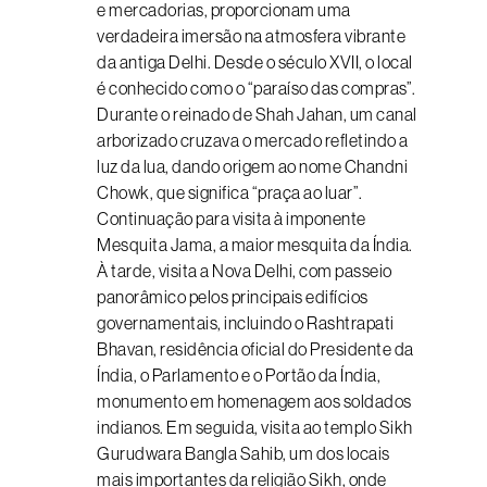
e mercadorias, proporcionam uma
verdadeira imersão na atmosfera vibrante
da antiga Delhi. Desde o século XVII, o local
é conhecido como o “paraíso das compras”.
Durante o reinado de Shah Jahan, um canal
arborizado cruzava o mercado refletindo a
luz da lua, dando origem ao nome Chandni
Chowk, que significa “praça ao luar”.
Continuação para visita à imponente
Mesquita Jama, a maior mesquita da Índia.
À tarde, visita a Nova Delhi, com passeio
panorâmico pelos principais edifícios
governamentais, incluindo o Rashtrapati
Bhavan, residência oficial do Presidente da
Índia, o Parlamento e o Portão da Índia,
monumento em homenagem aos soldados
indianos. Em seguida, visita ao templo Sikh
Gurudwara Bangla Sahib, um dos locais
mais importantes da religião Sikh, onde