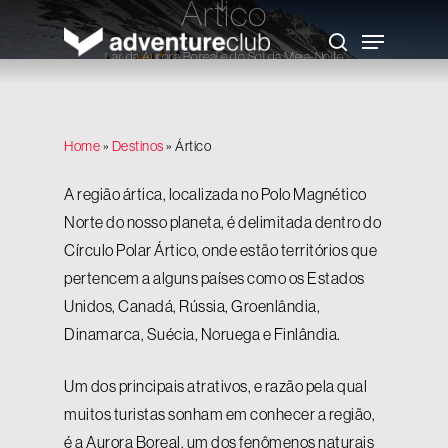
Ártico
Skip
to
Menu
main
search
content
Lar da Aurora Boreal e do Sol da Meia-Noite
Home
»
Destinos
»
Ártico
A região ártica, localizada no Polo Magnético
Norte do nosso planeta, é delimitada dentro do
Círculo Polar Ártico, onde estão territórios que
pertencem a alguns países como os Estados
Unidos, Canadá, Rússia, Groenlândia,
Dinamarca, Suécia, Noruega e Finlândia.
Um dos principais atrativos, e razão pela qual
muitos turistas sonham em conhecer a região,
é a Aurora Boreal, um dos fenômenos naturais