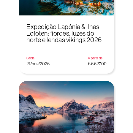
Expedição Lapônia & Ilhas
Lofoten: fiordes, luzes do
norte e lendas vikings 2026
Saída
A partir de
21/nov/2026
€ 6.627,00