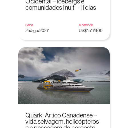
Ocidental – icebergs e
comunidades Inuit – 11 dias
Saída
A partir de
25/ago/2027
US$ 15.176,00
Quark: Ártico Canadense –
vida selvagem, helicópteros
e a passagem do noroeste –