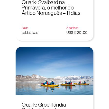
Quark: Svalbard na
Primavera, o melhor do
Ártico Norueguês – 11 dias
Saída
A partir de
saídas fixas
US$ 12.201,00
Quark: Groenlândia