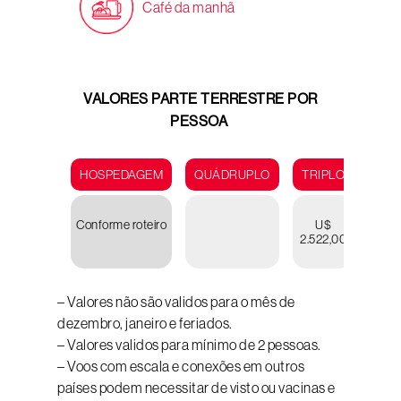
Café da manhã
VALORES PARTE TERRESTRE POR
PESSOA
HOSPEDAGEM
QUÁDRUPLO
TRIPLO
DUP
Conforme roteiro
U$
U
2.522,00
2.64
– Valores não são validos para o mês de
dezembro, janeiro e feriados.
– Valores validos para mínimo de 2 pessoas.
– Voos com escala e conexões em outros
países podem necessitar de visto ou vacinas e