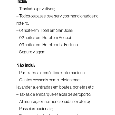
Inclui:
– Traslados privativos;
– Todos os passeios e serviços mencionados no
roteiro;
– 01 noite em Hotel em San José;
– 02 noites em Hotel em Pococí;
– 03 noites em Hotel em La Fortuna;
– Seguro viagem.
Não inclui:
– Parte aérea doméstica e internacional;
– Gastos pessoais como telefonemas,
lavanderia, entradas em boates, gorjetas etc;
– Taxas de embarque e taxas de aeroporto;
– Alimentação não mencionada no roteiro;
– Passeios opcionais;