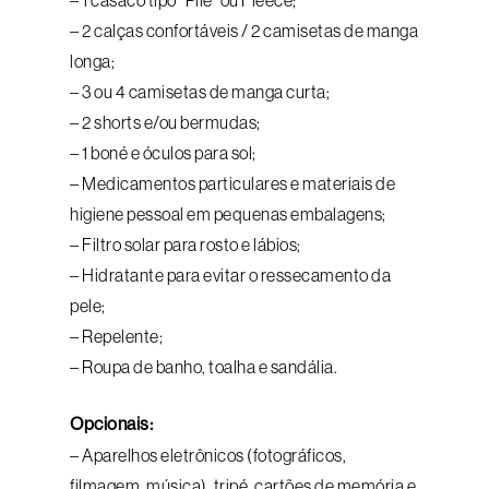
– 1 casaco tipo “Pile” ou Fleece;
– 2 calças confortáveis / 2 camisetas de manga
longa;
– 3 ou 4 camisetas de manga curta;
– 2 shorts e/ou bermudas;
– 1 boné e óculos para sol;
– Medicamentos particulares e materiais de
higiene pessoal em pequenas embalagens;
– Filtro solar para rosto e lábios;
– Hidratante para evitar o ressecamento da
pele;
– Repelente;
– Roupa de banho, toalha e sandália.
Opcionais:
– Aparelhos eletrônicos (fotográficos,
filmagem, música), tripé, cartões de memória e