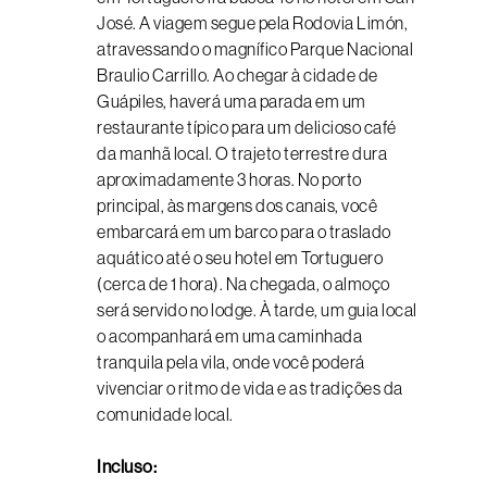
José. A viagem segue pela Rodovia Limón,
atravessando o magnífico Parque Nacional
Braulio Carrillo. Ao chegar à cidade de
Guápiles, haverá uma parada em um
restaurante típico para um delicioso café
da manhã local. O trajeto terrestre dura
aproximadamente 3 horas. No porto
principal, às margens dos canais, você
embarcará em um barco para o traslado
aquático até o seu hotel em Tortuguero
(cerca de 1 hora). Na chegada, o almoço
será servido no lodge. À tarde, um guia local
o acompanhará em uma caminhada
tranquila pela vila, onde você poderá
vivenciar o ritmo de vida e as tradições da
comunidade local.
Incluso: