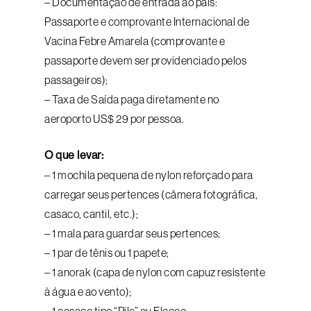
– Documentação de entrada ao país:
Passaporte e comprovante Internacional de
Vacina Febre Amarela (comprovante e
passaporte devem ser providenciado pelos
passageiros);
– Taxa de Saída paga diretamente no
aeroporto US$ 29 por pessoa.
O que levar:
– 1 mochila pequena de nylon reforçado para
carregar seus pertences (câmera fotográfica,
casaco, cantil, etc.);
– 1 mala para guardar seus pertences;
– 1 par de tênis ou 1 papete;
– 1 anorak (capa de nylon com capuz resistente
à água e ao vento);