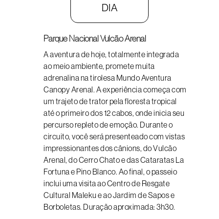
DIA
Parque Nacional Vulcão Arenal
A aventura de hoje, totalmente integrada
ao meio ambiente, promete muita
adrenalina na tirolesa Mundo Aventura
Canopy Arenal. A experiência começa com
um trajeto de trator pela floresta tropical
até o primeiro dos 12 cabos, onde inicia seu
percurso repleto de emoção. Durante o
circuito, você será presenteado com vistas
impressionantes dos cânions, do Vulcão
Arenal, do Cerro Chato e das Cataratas La
Fortuna e Pino Blanco. Ao final, o passeio
inclui uma visita ao Centro de Resgate
Cultural Maleku e ao Jardim de Sapos e
Borboletas. Duração aproximada: 3h30.