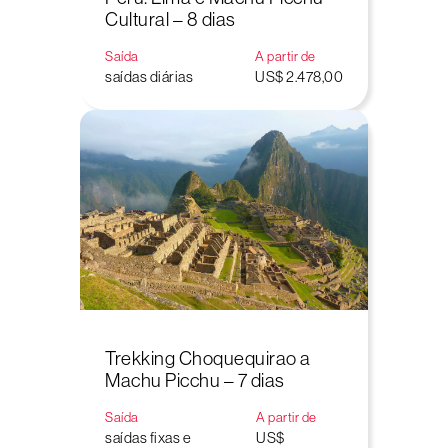
Cultural – 8 dias
Saída
A partir de
saídas diárias
US$ 2.478,00
Trekking Choquequirao a
Machu Picchu – 7 dias
Saída
A partir de
saídas fixas e
US$