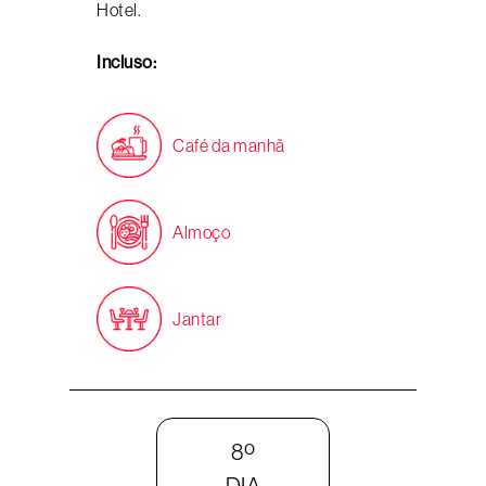
Hotel.
Incluso:
Café da manhã
Almoço
Jantar
8º
DIA