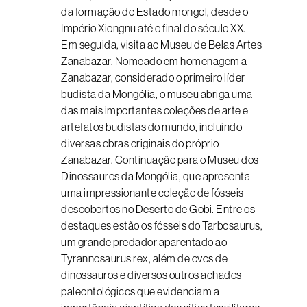
da formação do Estado mongol, desde o
Império Xiongnu até o final do século XX.
Em seguida, visita ao Museu de Belas Artes
Zanabazar. Nomeado em homenagem a
Zanabazar, considerado o primeiro líder
budista da Mongólia, o museu abriga uma
das mais importantes coleções de arte e
artefatos budistas do mundo, incluindo
diversas obras originais do próprio
Zanabazar. Continuação para o Museu dos
Dinossauros da Mongólia, que apresenta
uma impressionante coleção de fósseis
descobertos no Deserto de Gobi. Entre os
destaques estão os fósseis do Tarbosaurus,
um grande predador aparentado ao
Tyrannosaurus rex, além de ovos de
dinossauros e diversos outros achados
paleontológicos que evidenciam a