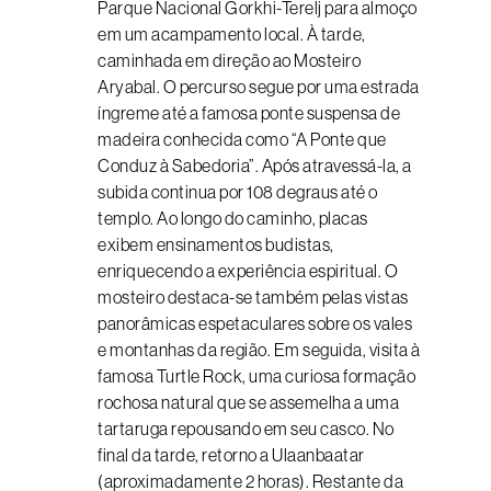
Parque Nacional Gorkhi-Terelj para almoço
em um acampamento local. À tarde,
caminhada em direção ao Mosteiro
Aryabal. O percurso segue por uma estrada
íngreme até a famosa ponte suspensa de
madeira conhecida como “A Ponte que
Conduz à Sabedoria”. Após atravessá-la, a
subida continua por 108 degraus até o
templo. Ao longo do caminho, placas
exibem ensinamentos budistas,
enriquecendo a experiência espiritual. O
mosteiro destaca-se também pelas vistas
panorâmicas espetaculares sobre os vales
e montanhas da região. Em seguida, visita à
famosa Turtle Rock, uma curiosa formação
rochosa natural que se assemelha a uma
tartaruga repousando em seu casco. No
final da tarde, retorno a Ulaanbaatar
(aproximadamente 2 horas). Restante da