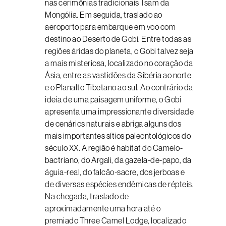
nas cerimônias tradicionais Tsam da
Mongólia. Em seguida, traslado ao
aeroporto para embarque em voo com
destino ao Deserto de Gobi. Entre todas as
regiões áridas do planeta, o Gobi talvez seja
a mais misteriosa, localizado no coração da
Ásia, entre as vastidões da Sibéria ao norte
e o Planalto Tibetano ao sul. Ao contrário da
ideia de uma paisagem uniforme, o Gobi
apresenta uma impressionante diversidade
de cenários naturais e abriga alguns dos
mais importantes sítios paleontológicos do
século XX. A região é habitat do Camelo-
bactriano, do Argali, da gazela-de-papo, da
águia-real, do falcão-sacre, dos jerboas e
de diversas espécies endêmicas de répteis.
Na chegada, traslado de
aproximadamente uma hora até o
premiado Three Camel Lodge, localizado