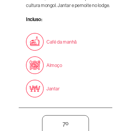
cultura mongol. Jantar e pernoite no lodge.
Incluso:
Café da manhã
Almoço
Jantar
7º