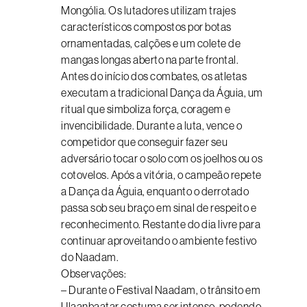
Mongólia. Os lutadores utilizam trajes
característicos compostos por botas
ornamentadas, calções e um colete de
mangas longas aberto na parte frontal.
Antes do início dos combates, os atletas
executam a tradicional Dança da Águia, um
ritual que simboliza força, coragem e
invencibilidade. Durante a luta, vence o
competidor que conseguir fazer seu
adversário tocar o solo com os joelhos ou os
cotovelos. Após a vitória, o campeão repete
a Dança da Águia, enquanto o derrotado
passa sob seu braço em sinal de respeito e
reconhecimento. Restante do dia livre para
continuar aproveitando o ambiente festivo
do Naadam.
Observações:
– Durante o Festival Naadam, o trânsito em
Ulaanbaatar costuma ser intenso, podendo