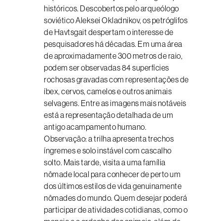
históricos. Descobertos pelo arqueólogo
soviético Aleksei Okladnikov, os petróglifos
de Havtsgait despertam o interesse de
pesquisadores há décadas. Em uma área
de aproximadamente 300 metros de raio,
podem ser observadas 84 superfícies
rochosas gravadas com representações de
íbex, cervos, camelos e outros animais
selvagens. Entre as imagens mais notáveis
está a representação detalhada de um
antigo acampamento humano.
Observação: a trilha apresenta trechos
íngremes e solo instável com cascalho
solto. Mais tarde, visita a uma família
nômade local para conhecer de perto um
dos últimos estilos de vida genuinamente
nômades do mundo. Quem desejar poderá
participar de atividades cotidianas, como o