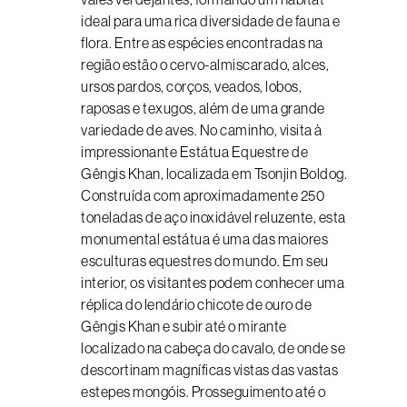
ideal para uma rica diversidade de fauna e
flora. Entre as espécies encontradas na
região estão o cervo-almiscarado, alces,
ursos pardos, corços, veados, lobos,
raposas e texugos, além de uma grande
variedade de aves. No caminho, visita à
impressionante Estátua Equestre de
Gêngis Khan, localizada em Tsonjin Boldog.
Construída com aproximadamente 250
toneladas de aço inoxidável reluzente, esta
monumental estátua é uma das maiores
esculturas equestres do mundo. Em seu
interior, os visitantes podem conhecer uma
réplica do lendário chicote de ouro de
Gêngis Khan e subir até o mirante
localizado na cabeça do cavalo, de onde se
descortinam magníficas vistas das vastas
estepes mongóis. Prosseguimento até o