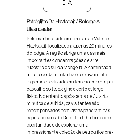
DIA
Petróglifos De Havtsgait / Retorno A
Ulaanbaatar
Pela manhã, saída em direção ao Vale de
Havtsgait, localizado a apenas 20 minutos
do lodge. A região abriga uma das mais
importantes concentrações de arte
rupestre do sul da Mongólia. A caminhada
até o topo da montanha é relativamente
íngreme e realizada em terreno coberto por
cascalho solto, exigindo certo esforço
físico. No entanto, após cerca de 30 a 45
minutos de subida, os visitantes são
recompensados com vistas panorâmicas
espetaculares do Deserto de Gobi e com a
oportunidade de explorar uma
impressionante coleção de petróglifos pré-