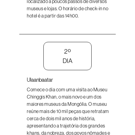
localizado a poucos passos de diversos
museus e lojas. O horário de check-in no
hotel é a partir das 14h00.
2º
DIA
Ulaanbaatar
Comece o dia com uma visita ao Museu
Chinggis Khan, o mais novo e um dos
maiores museus da Mongólia. O museu
reúne mais de 10 mil peças que retratam
cerca de dois mil anos de história,
apresentando a trajetória dos grandes
khans, da nobreza, dos povos nômades e