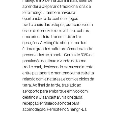
manejo e a ordenha dos animais, além de
aprender a preparar o tradicional chá de
leite mongol. Também haverá a
oportunidade de conhecer jogos
tradicionais das estepes, praticados com
ossos do tornozelo de ovelhas e cabras,
uma brincadeira transmitida entre
gerações. A Mongólia abriga uma das
últimas grandes culturas nômades ainda
preservadas no planeta. Cerca de 30% da
população continua vivendo de forma
tradicional, deslocando-se sazonalmente
entre pastagens e mantendo uma estreita
relação com a natureza e com os ciclos da
terra. Ao final da tarde, traslado ao
aeroporto para embarque em voo com
destino a Ulaanbaatar. Na chegada,
recepção e traslado ao hotel para
acomodação. Pernoite no Shangri-La