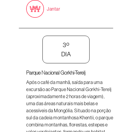
Jantar
3º
DIA
Parque Nacional Gorkhi-Terelj
Após o café da manhã, saída para uma
excursão ao Parque Nacional Gorkhi-Terelj
(aproximadamente 2 horas de viagem),
uma das áreas naturais mais belas e
acessíveis da Mongólia. Situado na porção
sul da cadeia montanhosa Khentii, o parque
combina montanhas, florestas, estepes e
vales verdejantes, formando um habitat