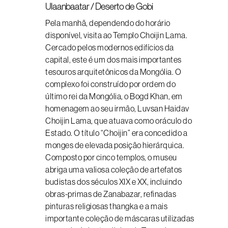
Ulaanbaatar / Deserto de Gobi
Pela manhã, dependendo do horário
disponível, visita ao Templo Choijin Lama.
Cercado pelos modernos edifícios da
capital, este é um dos mais importantes
tesouros arquitetônicos da Mongólia. O
complexo foi construído por ordem do
último rei da Mongólia, o Bogd Khan, em
homenagem ao seu irmão, Luvsan Haidav
Choijin Lama, que atuava como oráculo do
Estado. O título “Choijin” era concedido a
monges de elevada posição hierárquica.
Composto por cinco templos, o museu
abriga uma valiosa coleção de artefatos
budistas dos séculos XIX e XX, incluindo
obras-primas de Zanabazar, refinadas
pinturas religiosas thangka e a mais
importante coleção de máscaras utilizadas