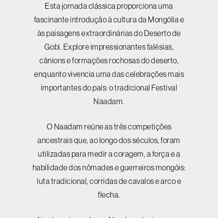
Esta jornada clássica proporciona uma
fascinante introdução à cultura da Mongólia e
às paisagens extraordinárias do
Deserto de
Gobi
. Explore impressionantes falésias,
cânions e formações rochosas do deserto,
enquanto vivencia uma das celebrações mais
importantes do país: o tradicional
Festival
Naadam
.
O Naadam reúne as três competições
ancestrais que, ao longo dos séculos, foram
utilizadas para medir a coragem, a força e a
habilidade dos nômades e guerreiros mongóis:
luta tradicional, corridas de cavalos e arco e
flecha.