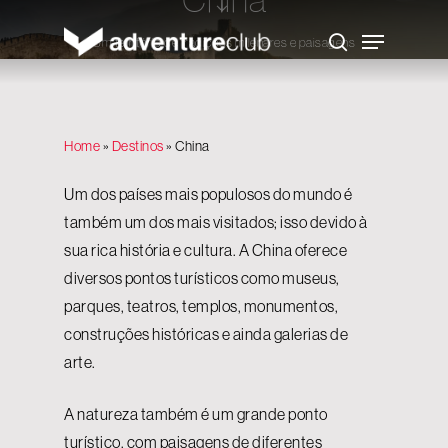
Skip
to
Menu
main
Um território de tradições milenares e paisagens
search
content
deslumbrantes
Home
»
Destinos
»
China
Um dos países mais populosos do mundo é
também um dos mais visitados; isso devido à
sua rica história e cultura.
A China oferece
diversos pontos turísticos como museus,
parques, teatros, templos, monumentos,
construções históricas e ainda galerias de
arte.
A natureza também é um grande ponto
turístico, com paisagens de diferentes