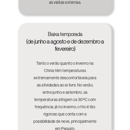
as visitas externas.
Baixa temporada
(de junho a agosto e de dezembro a
fevereiro)
Tanto o verão quanto o inverno na
China têm temperaturas
extremamente desconfortáveis para
as atividades ao ar livre. No verão,
entre junho e setembro, as
temperaturas atingem os 30ºC com
frequência; já no inverno, o frio é tão
rigoroso que conta com a
possibilidade de neve, principalmente
em Pequim.