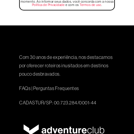
momento. Ao informar seus dados, você concorda com a nossa
Política de Privacidade
e com os
Termos de uso
.
Com 30 anos de experiência, nos destacamos
por oferecer roteiros inusitados em destinos
pouco desbravados.
FAQs
|
Perguntas Frequentes
CADASTUR/SP: 00.723.284/0001-44