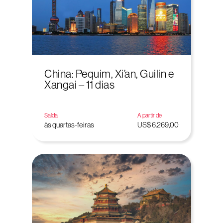
China: Pequim, Xi’an, Guilin e
Xangai – 11 dias
Saída
A partir de
às quartas-feiras
US$ 6.269,00