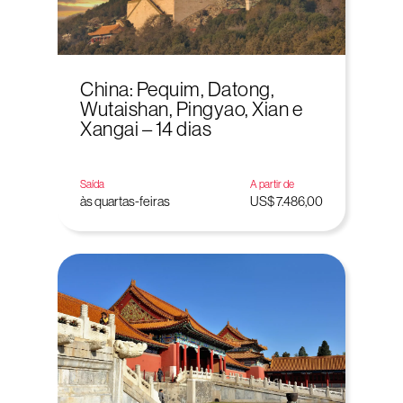
China: Pequim, Datong,
Wutaishan, Pingyao, Xian e
Xangai – 14 dias
Saída
A partir de
às quartas-feiras
US$ 7.486,00