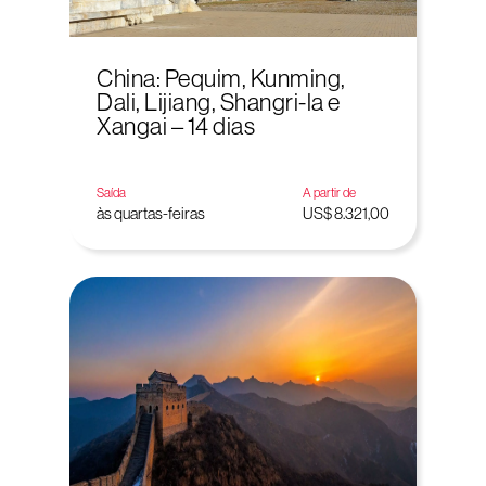
China: Pequim, Kunming,
Dali, Lijiang, Shangri-la e
Xangai – 14 dias
Saída
A partir de
às quartas-feiras
US$ 8.321,00