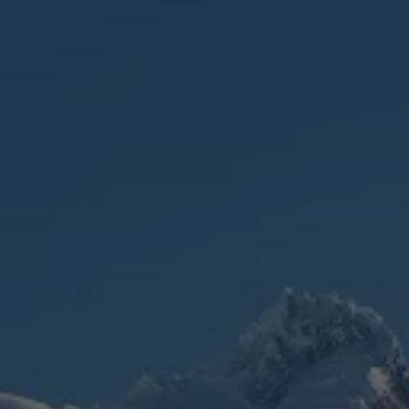
Aperte "Enter" para buscar ou "ESC" para fechar