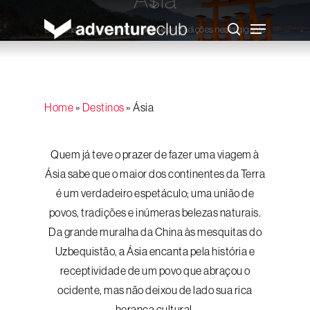
Skip
to
Menu
main
Diversas culturas, etnias, religiões e tradições nesta gigante
search
content
área territorial
Home
»
Destinos
»
Ásia
Quem já teve o prazer de fazer uma viagem à
Ásia sabe que o maior dos continentes da Terra
é um verdadeiro espetáculo; uma união de
povos, tradições e inúmeras belezas naturais.
Da grande muralha da China às mesquitas do
Uzbequistão, a Ásia encanta pela história e
receptividade de um povo que abraçou o
ocidente, mas não deixou de lado sua rica
herança cultural.