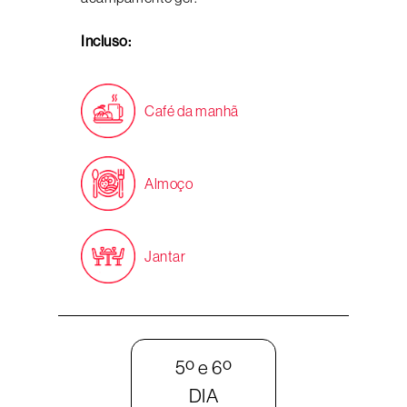
Incluso:
Café da manhã
Almoço
Jantar
5º e 6º
DIA