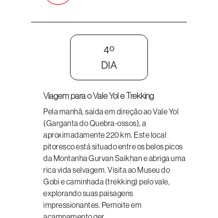
4º
DIA
Viagem para o Vale Yol e Trekking
Pela manhã, saída em direção ao Vale Yol
(Garganta do Quebra-ossos), a
aproximadamente 220 km. Este local
pitoresco está situado entre os belos picos
da Montanha Gurvan Saikhan e abriga uma
rica vida selvagem. Visita ao Museu do
Gobi e caminhada (trekking) pelo vale,
explorando suas paisagens
impressionantes. Pernoite em
acampamento ger.