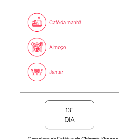
Café da manhã
Almoço
Jantar
13°
DIA