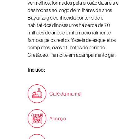
vermelhos, formados pela erosão da areia e
das rochas ao longo de milhares de anos.
Bayanzag é conhecida por ter sido o
habitat dos dinossauros há cerca de 70
milhões de anos e é internacionalmente
famosa pelos restos fósseis de esqueletos
completos, ovos e filhotes do período
Cretáceo. Pernoite em acampamento ger.
Incluso:
Café da manhã
Almoço