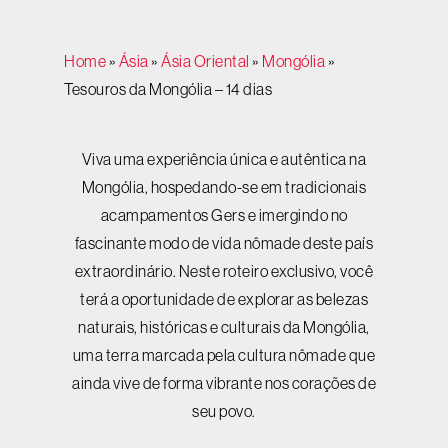
Home
»
Ásia
»
Ásia Oriental
»
Mongólia
»
Tesouros da Mongólia – 14 dias
Viva uma experiência única e autêntica na
Mongólia, hospedando-se em tradicionais
acampamentos Gers e imergindo no
fascinante modo de vida nômade deste país
extraordinário. Neste roteiro exclusivo, você
terá a oportunidade de explorar as belezas
naturais, históricas e culturais da Mongólia,
uma terra marcada pela cultura nômade que
ainda vive de forma vibrante nos corações de
seu povo.