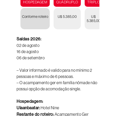
HOSPEDAGEM
QUÁDRUPLO
TRIPLO
DUP
Conforme roteiro
U$ 5.385,00
U$
U
5.385,00
5.85
Saídas 2026:
02 de agosto
16 de agosto
06 de setembro
– Valor informado é valido para no mínimo 2
pessoas e máximo de 6 pessoas.
– O acampamento ger em família nômade não
possui opção de acomodação single.
Hospedagem:
Ulaanbaatar:
Hotel Nine
Restante do roteiro:
Acampamento Ger