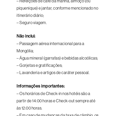
– Refeições de café da manhã, almoço (ou
piquenique) e jantar, conforme mencionado no
itinerário diário;
– Seguro viagem.
Não inclui:
– Passagem aérea internacional para a
Mongólia;
– Água mineral (garrafas) e bebidas alcoólicas;
– Gorjetas e gratificações;
– Lavanderia e artigos de caráter pessoal.
Informações importantes:
– Os horários de Check-in nos hotéis são a
partir de 14:00 horas e Check-out sempre até
às 12:00 horas.
– Em caso de mudanças da taxa de câmbio, os