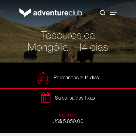
Skip
to
Menu
main
search
content
Tesouros da
Mongólia – 14 dias
Permanência: 14 dias
Saída: saídas fixas
A partir de:
US$ 5.850,00