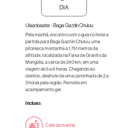
DIA
Ulaanbaatar - Baga Gazriin Chuluu
Pela manhã, encontro com o guia no hotel e
partida para Baga Gazriin Chuluu, uma
pitoresca montanha a 1.751 metros de
altitude, localizada na Faixa de Granito da
Mongólia, a cerca de 240 km, em uma
viagem de 5 a 6 horas. Chegando ao
destino, desfrute de uma caminhada de 2 a
3 horas pela região. Pernoite em
acampamento ger.
Incluso:
Café da manhã