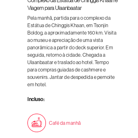
Complexo da Estátua de Chinggis Khaan e
Viagem para Ulaanbaatar
Pela manhã, partida para o complexo da
Estátua de Chinggis Khaan, em Tsonjin
Boldog, a aproximadamente 160 km. Visita
ao museu e apreciação de uma vista
panorâmica a partir do deck superior. Em
seguida, retorno à cidade. Chegada a
Ulaanbaatar e traslado ao hotel. Tempo
para compras guiadas de cashmere e
souvenirs. Jantar de despedida e pernoite
em hotel.
Incluso:
Café da manhã