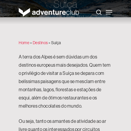
Suíça
Skip
to
Menu
main
search
content
Muito além da maravilha dos Alpes, fondues e chocolates
Home
»
Destinos
»
Suíça
A terra dos Alpes é sem dúvidas um dos
destinos europeus mais desejados. Quem tem
o privilégio de visitar a Suíça se depara com
belíssimas paisagens que se mesclam entre
montanhas, lagos, florestas e estações de
esqui, além de ótimos restaurantes e os
melhores chocolates do mundo.
Ou seja, tanto os amantes de atividade ao ar
livre quanto os interessados por circuitos