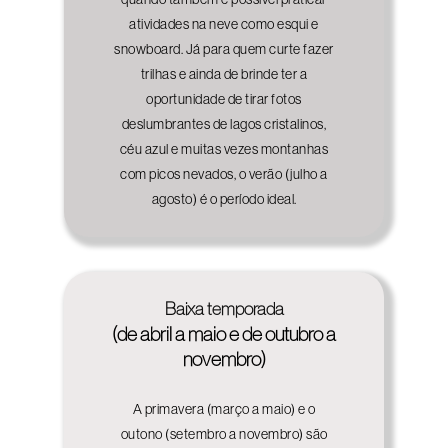
atividades na neve como esqui e
snowboard. Já para quem curte fazer
trilhas e ainda de brinde ter a
oportunidade de tirar fotos
deslumbrantes de lagos cristalinos,
céu azul e muitas vezes montanhas
com picos nevados, o verão (julho a
agosto) é o período ideal.
Baixa temporada
(de abril a maio e de outubro a
novembro)
A primavera (março a maio) e o
outono (setembro a novembro) são