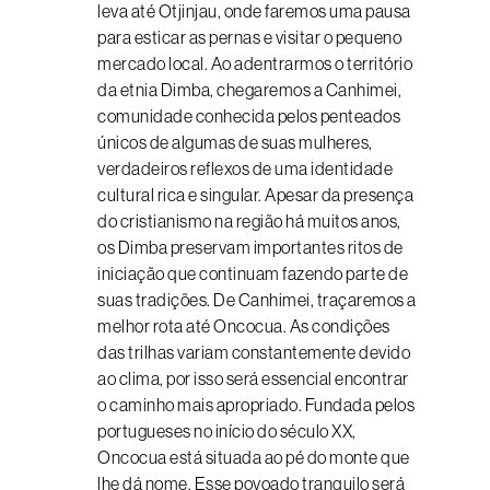
leva até Otjinjau, onde faremos uma pausa
para esticar as pernas e visitar o pequeno
mercado local. Ao adentrarmos o território
da etnia Dimba, chegaremos a Canhimei,
comunidade conhecida pelos penteados
únicos de algumas de suas mulheres,
verdadeiros reflexos de uma identidade
cultural rica e singular. Apesar da presença
do cristianismo na região há muitos anos,
os Dimba preservam importantes ritos de
iniciação que continuam fazendo parte de
suas tradições. De Canhimei, traçaremos a
melhor rota até Oncocua. As condições
das trilhas variam constantemente devido
ao clima, por isso será essencial encontrar
o caminho mais apropriado. Fundada pelos
portugueses no início do século XX,
Oncocua está situada ao pé do monte que
lhe dá nome. Esse povoado tranquilo será