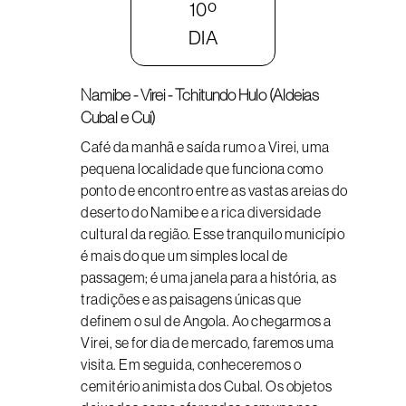
10º
DIA
Namibe - Virei - Tchitundo Hulo (Aldeias
Cubal e Cui)
Café da manhã e saída rumo a Virei, uma
pequena localidade que funciona como
ponto de encontro entre as vastas areias do
deserto do Namibe e a rica diversidade
cultural da região. Esse tranquilo município
é mais do que um simples local de
passagem; é uma janela para a história, as
tradições e as paisagens únicas que
definem o sul de Angola. Ao chegarmos a
Virei, se for dia de mercado, faremos uma
visita. Em seguida, conheceremos o
cemitério animista dos Cubal. Os objetos