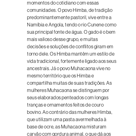
momentos do cotidiano com essas
comunidades. O povo Himba, de tradição
predominantemente pastoril, vive entre a
Namíbia e Angola, tendo o rio Cunene como
sua principal fonte de água. O gado é o bem
mais valioso desse grupo, e muitas
decisões e soluções de conflitos giram em
torno dele. Os Himba mantêm um estilo de
vida tradicional, fortemente ligado aos seus
ancestrais. Já o povo Muhacaona vive no
mesmo território que os Himba e
compartilha muitas de suas tradições. As
mulheres Muhacaona se distinguem por
seus elaborados penteados com longas
tranças e ornamentos feitos de couro
bovino. Ao contrário das mulheres Himba,
que utilizam uma pasta avermelhada à
base de ocre, as Muhacaona misturam
carvão com gordura animal, o que dá aos