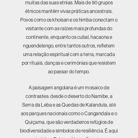
muitas das suas etnias. Mais de 90 grupos
étnicos mantêm vivas práticas ancestrais.
Povos como os khoisan e os himba conectam o
visitante com as raízes mais profundas do
continente, enquanto os cubal, hacaona e
nguendelengo, entre tantos outros, refletem
uma relação espiritual com a terra, marcada
por rituais, danças e cerimónias que resistem
ao passar do tempo.
A paisagem angolana é um mosaico de
contrastes: desde o deserto do Namibe, a
Serra da Leba e as Quedas de Kalandula, até
aos parques nacionais como o Cangandala e o
Quiçama, que são verdadeiros refúgios de
biodiversidade e símbolos de resiliência. É aqui