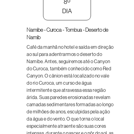
8º
DIA
Namibe - Curoca - Tombua - Deserto de
Namib
Café da manhã no hotel e saída em direção
ao sul para adentrarmos o deserto do
Namibe. Antes, seguiremos até o Canyon
do Curoca, também conhecido como Red
Canyon. O cânion está localizado no vale
do rio Curoca, um curso de água
intermitente que atravessa essa região
árida. Suas paredes erosionadas revelam
camadas sedimentares formadas ao longo
de milhões de anos, esculpidas pela ação
da água e do vento. O que torna o local
especialmente atraente são suas cores
intensas, durante o nascer e o pôr do sol, as