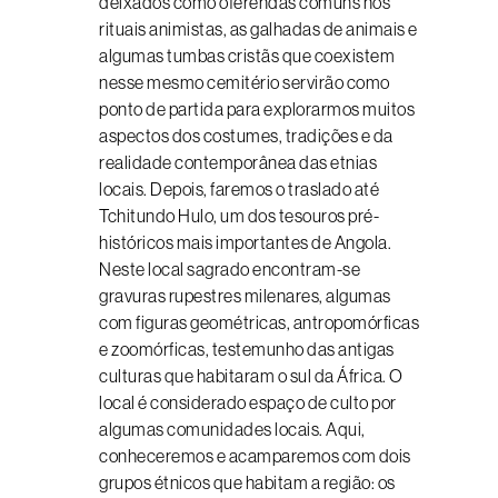
deixados como oferendas comuns nos
rituais animistas, as galhadas de animais e
algumas tumbas cristãs que coexistem
nesse mesmo cemitério servirão como
ponto de partida para explorarmos muitos
aspectos dos costumes, tradições e da
realidade contemporânea das etnias
locais. Depois, faremos o traslado até
Tchitundo Hulo, um dos tesouros pré-
históricos mais importantes de Angola.
Neste local sagrado encontram-se
gravuras rupestres milenares, algumas
com figuras geométricas, antropomórficas
e zoomórficas, testemunho das antigas
culturas que habitaram o sul da África. O
local é considerado espaço de culto por
algumas comunidades locais. Aqui,
conheceremos e acamparemos com dois
grupos étnicos que habitam a região: os