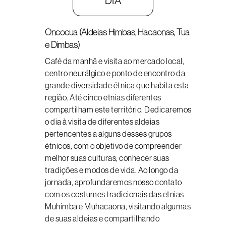
DIA
Oncocua (Aldeias Himbas, Hacaonas, Tua
e Dimbas)
Café da manhã e visita ao mercado local,
centro neurálgico e ponto de encontro da
grande diversidade étnica que habita esta
região. Até cinco etnias diferentes
compartilham este território. Dedicaremos
o dia à visita de diferentes aldeias
pertencentes a alguns desses grupos
étnicos, com o objetivo de compreender
melhor suas culturas, conhecer suas
tradições e modos de vida. Ao longo da
jornada, aprofundaremos nosso contato
com os costumes tradicionais das etnias
Muhimba e Muhacaona, visitando algumas
de suas aldeias e compartilhando