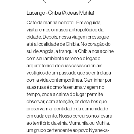
Lubango - Chibia (Aldeias Muhila)
Café da manhã no hotel. Em seguida,
visitaremos o museu antropológico da
cidade. Depois, nossa viagem prossegue
até a localidade de Chibia. No coração do
sul de Angola, a tranquila Chibia nos acolhe
com seu ambiente sereno e o legado
arquitetônico de suas casas coloniais —
vestígios de um passado que se entrelaça
com a vida contemporânea. Caminhar por
suas ruas é como fazer uma viagem no
tempo, onde a calma do lugar permite
observar, com atenção, os detalhes que
preservam a identidade da comunidade
em cada canto. Nosso percurso nos levará
ao território da etnia Mumuhila ou Muhila,
um grupo pertencente ao povo Nyaneka-