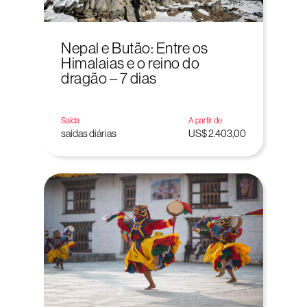
Nepal e Butão: Entre os
Himalaias e o reino do
dragão – 7 dias
Saída
A partir de
saídas diárias
US$ 2.403,00