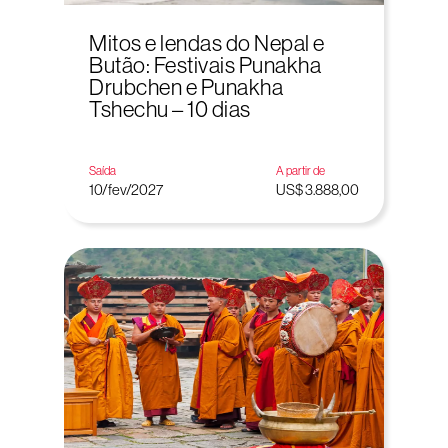
Mitos e lendas do Nepal e
Butão: Festivais Punakha
Drubchen e Punakha
Tshechu – 10 dias
Saída
A partir de
10/fev/2027
US$ 3.888,00