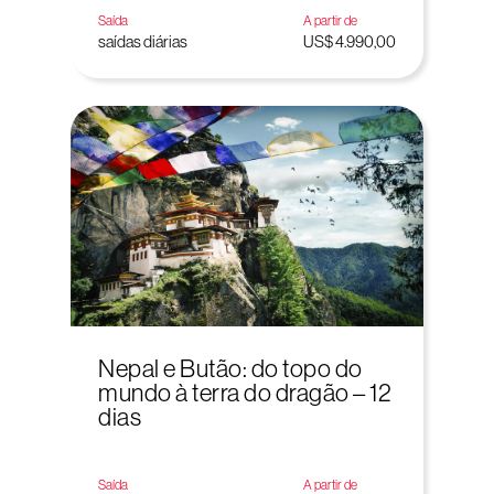
Saída
A partir de
saídas diárias
US$ 4.990,00
Nepal e Butão: do topo do
mundo à terra do dragão – 12
dias
Saída
A partir de