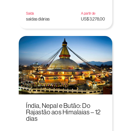
Saída
A partir de
saídas diárias
US$ 3.278,00
Índia, Nepal e Butão: Do
Rajastão aos Himalaias – 12
dias