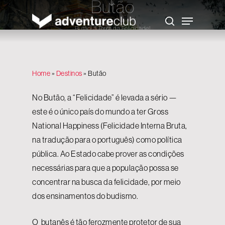
Butão
Skip
to
Menu
main
search
content
Butão, a Terra da Felicidade!
Home
»
Destinos
»
Butão
No Butão, a “Felicidade” é levada a sério —
este é o único país do mundo a ter Gross
National Happiness (Felicidade Interna Bruta,
na tradução para o português) como política
pública. Ao Estado cabe prover as condições
necessárias para que a população possa se
concentrar na busca da felicidade, por meio
dos ensinamentos do budismo.
O butanês é tão ferozmente protetor de sua