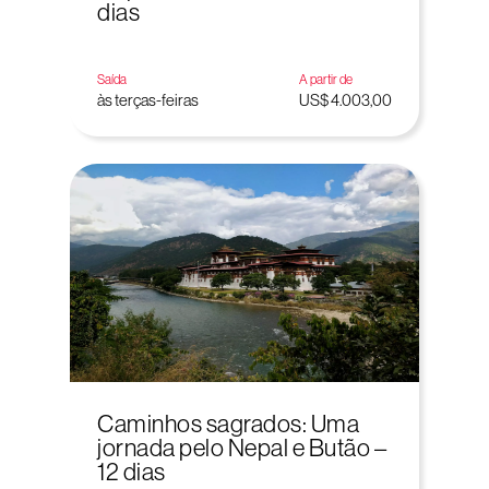
dias
Saída
A partir de
às terças-feiras
US$ 4.003,00
Caminhos sagrados: Uma
jornada pelo Nepal e Butão –
12 dias