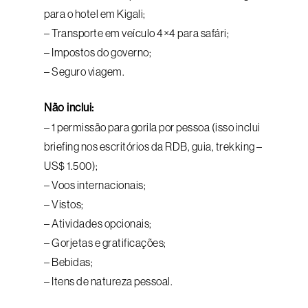
para o hotel em Kigali;
– Transporte em veículo 4×4 para safári;
– Impostos do governo;
– Seguro viagem.
Não inclui:
– 1 permissão para gorila por pessoa (isso inclui
briefing nos escritórios da RDB, guia, trekking –
US$ 1.500);
– Voos internacionais;
– Vistos;
– Atividades opcionais;
– Gorjetas e gratificações;
– Bebidas;
– Itens de natureza pessoal.