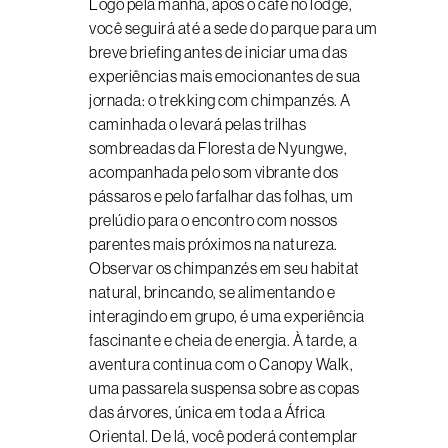
Logo pela manhã, após o café no lodge,
você seguirá até a sede do parque para um
breve briefing antes de iniciar uma das
experiências mais emocionantes de sua
jornada: o trekking com chimpanzés. A
caminhada o levará pelas trilhas
sombreadas da Floresta de Nyungwe,
acompanhada pelo som vibrante dos
pássaros e pelo farfalhar das folhas, um
prelúdio para o encontro com nossos
parentes mais próximos na natureza.
Observar os chimpanzés em seu habitat
natural, brincando, se alimentando e
interagindo em grupo, é uma experiência
fascinante e cheia de energia. À tarde, a
aventura continua com o Canopy Walk,
uma passarela suspensa sobre as copas
das árvores, única em toda a África
Oriental. De lá, você poderá contemplar