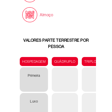
Almoço
VALORES PARTE TERRESTRE POR
PESSOA
HOSPEDAGEM
QUÁDRUPLO
TRIPLO
DUP
Primeira
U
4.89
Luxo
U
11.99