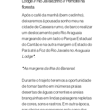
Lodge // Rio Javaézinho // Pernoite na
floresta
Após o café da manhã (bem cedinho),
deixaremos á pousada sonho meu na
cidade de Caseara rumo, de barco realizar
um deslocamento pelo Rio Araguaia
margeando de um lado o Parque Estadual
do Cantão e na outra margem o Estado do
Pará até a Foz do Rio Javaés no
Araguaia
Lodge
*
.
*
As margens da Ilha do Bananal.
Durante o trajeto teremos a oportunidade
de tomar banho em inúmeras praias
desertas de águas correntes e areias
branquinhas em lindas paisagens repletas
de cores, sons e rastros. Em outra época,
nas cheias navegaremos pela copa das