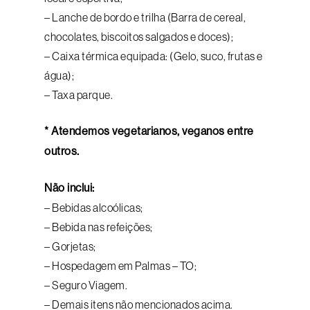
– Lanche de bordo e trilha (Barra de cereal,
chocolates, biscoitos salgados e doces);
– Caixa térmica equipada: (Gelo, suco, frutas e
água);
– Taxa parque.
* Atendemos vegetarianos, veganos entre
outros.
Não inclui:
– Bebidas alcoólicas;
– Bebida nas refeições;
– Gorjetas;
– Hospedagem em Palmas – TO;
– Seguro Viagem.
– Demais itens não mencionados acima.