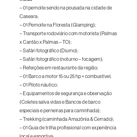
– 01 pernoite sendo na pousada na cidade de
Caseara;
– 01 Pernoite na Floresta (Glamping);
– Transporte rodoviário com motorista (Palmas
x Cantão x Palmas – TO);
– Safári fotográfico (Diurno);
– Safári fotográfico (noturno – focagem);
– Refeições em restaurante da região;
– 01 Barco a motor 15 ou 25 hp + combustível;
– 01 Piloto náutico;
– Equipamentos de segurança e observação
(Coletes salva vidas e Bancos de barco
especiais e perneiras para caminhada);
– Trekking (caminhada Amazônia & Cerrado);
– 01 Guia de trilha profissional com experiência
local e esportiva;