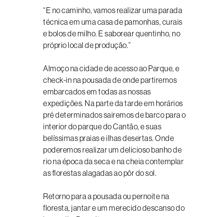
“E no caminho, vamos realizar uma parada
técnica em uma casa de pamonhas, curais
e bolos de milho. E saborear quentinho, no
próprio local de produção.”
Almoço na cidade de acesso ao Parque, e
check-in na pousada de onde partiremos
embarcados em todas as nossas
expedições. Na parte da tarde em horários
pré determinados sairemos de barco para o
interior do parque do Cantão, e suas
belíssimas praias e ilhas desertas. Onde
poderemos realizar um delicioso banho de
rio na época da seca e na cheia contemplar
as florestas alagadas ao pôr do sol.
Retorno para a pousada ou pernoite na
floresta, jantar e um merecido descanso do