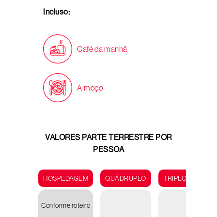
Incluso:
Café da manhã
Almoço
VALORES PARTE TERRESTRE POR
PESSOA
HOSPEDAGEM
QUÁDRUPLO
TRIPLO
DUP
Conforme roteiro
R
2.38