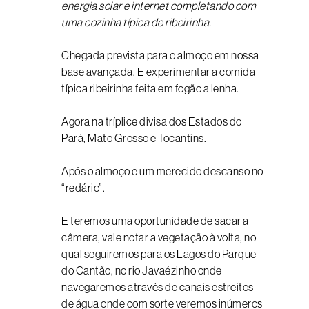
energia solar e internet completando com
uma cozinha típica de ribeirinha.
Chegada prevista para o almoço em nossa
base avançada. E experimentar a comida
típica ribeirinha feita em fogão a lenha.
Agora na tríplice divisa dos Estados do
Pará, Mato Grosso e Tocantins.
Após o almoço e um merecido descanso no
“redário”.
E teremos uma oportunidade de sacar a
câmera, vale notar a vegetação à volta, no
qual seguiremos para os Lagos do Parque
do Cantão, no rio Javaézinho onde
navegaremos através de canais estreitos
de água onde com sorte veremos inúmeros