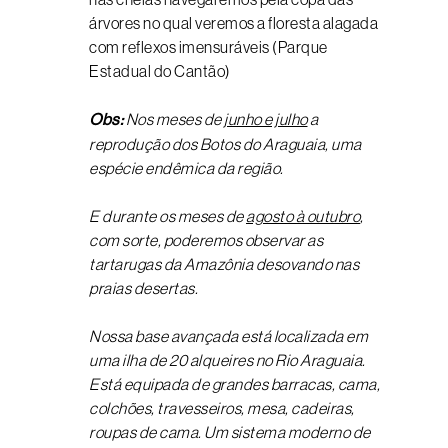
árvores no qual veremos a floresta alagada
com reflexos imensuráveis (Parque
Estadual do Cantão)
Obs:
Nos meses de
junho e julho
a
reprodução dos Botos do Araguaia, uma
espécie endêmica da região.
E durante os meses de
agosto à outubro
,
com sorte, poderemos observar as
tartarugas da Amazônia desovando nas
praias desertas.
Nossa base avançada está localizada em
uma ilha de 20 alqueires no Rio Araguaia.
Está equipada de grandes barracas, cama,
colchões, travesseiros, mesa, cadeiras,
roupas de cama. Um sistema moderno de