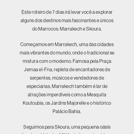
Este roteiro de 7 dias irá levar você a explorar
alguns dos destinos mais fascinantes e únicos
do Marrocos: Marrakech e Skoura.
Começamos em Marrakech, uma das cidades
mais vibrantes do mundo, onde o tradicional se
mistura com o moderno. Famosa pela Praça
Jemaa el-Fna, repleta de encantadores de
serpentes, músicos e vendedores de
especiarias, Marrakech também é lar de
atrações imperdíveis como a Mesquita
Koutoubia, os Jardins Majorelle e o histórico
Palácio Bahia.
Seguimos para Skoura, uma pequena oásis