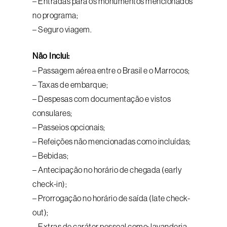
– Entradas para os monumentos mencionados
no programa;
– Seguro viagem.
Não Inclui:
– Passagem aérea entre o Brasil e o Marrocos;
– Taxas de embarque;
– Despesas com documentação e vistos
consulares;
– Passeios opcionais;
– Refeições não mencionadas como incluídas;
– Bebidas;
– Antecipação no horário de chegada (early
check-in);
– Prorrogação no horário de saída (late check-
out);
– Extras de caráter pessoal como: lavanderia,