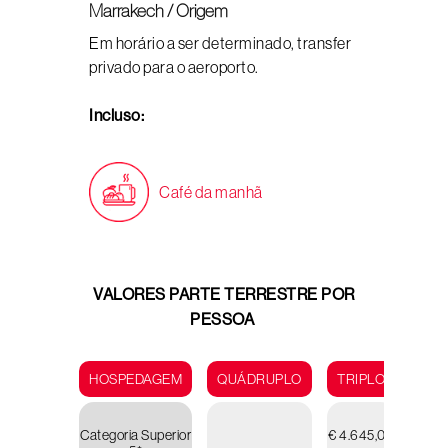
Marrakech / Origem
Em horário a ser determinado, transfer
privado para o aeroporto.
Incluso:
Café da manhã
VALORES PARTE TERRESTRE POR
PESSOA
HOSPEDAGEM
QUÁDRUPLO
TRIPLO
DUP
Categoria Superior
€ 4.645,00
€ 4.9