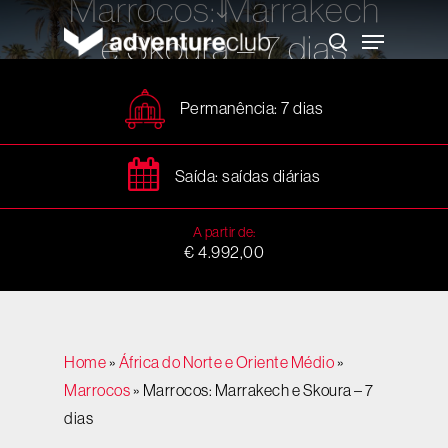
Marrocos: Marrakech
Skip
to
Menu
e Skoura – 7 dias
main
search
content
Permanência: 7 dias
Saída: saídas diárias
A partir de:
€ 4.992,00
Home
»
África do Norte e Oriente Médio
»
Marrocos
»
Marrocos: Marrakech e Skoura – 7
dias