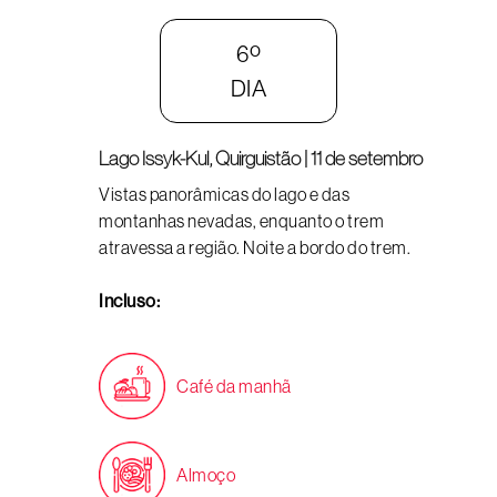
6º
DIA
Lago Issyk-Kul, Quirguistão | 11 de setembro
Vistas panorâmicas do lago e das
montanhas nevadas, enquanto o trem
atravessa a região. Noite a bordo do trem.
Incluso:
Café da manhã
Almoço