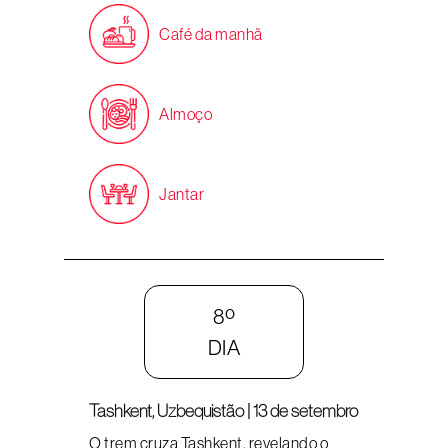
Café da manhã
Almoço
Jantar
8º
DIA
Tashkent, Uzbequistão | 13 de setembro
O trem cruza Tashkent, revelando o