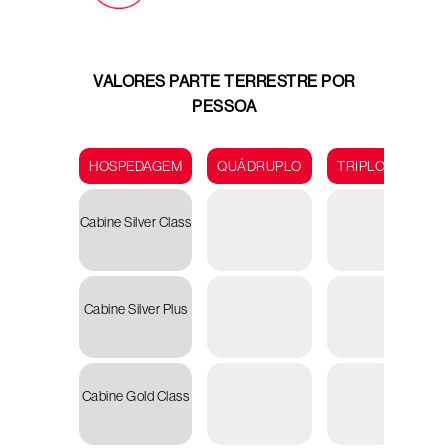
VALORES PARTE TERRESTRE POR
PESSOA
HOSPEDAGEM
QUÁDRUPLO
TRIPLO
DUP
Cabine Silver Class
U
39.50
Cabine Silver Plus
Cabine Gold Class
U
54.00