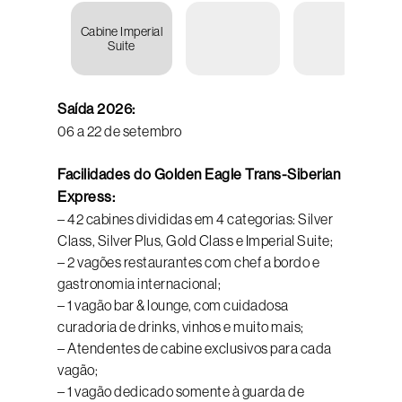
Cabine Imperial
U
Suite
75.00
Saída 2026:
06 a 22 de setembro
Facilidades do Golden Eagle Trans-Siberian
Express:
– 42 cabines divididas em 4 categorias: Silver
Class, Silver Plus, Gold Class e Imperial Suite;
– 2 vagões restaurantes com chef a bordo e
gastronomia internacional;
– 1 vagão bar & lounge, com cuidadosa
curadoria de drinks, vinhos e muito mais;
– Atendentes de cabine exclusivos para cada
vagão;
– 1 vagão dedicado somente à guarda de