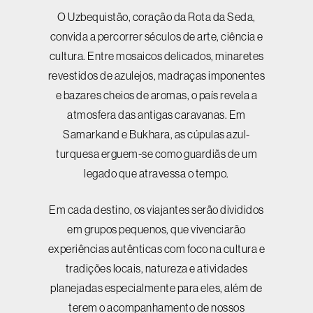
O Uzbequistão, coração da Rota da Seda,
convida a percorrer séculos de arte, ciência e
cultura. Entre mosaicos delicados, minaretes
revestidos de azulejos, madraças imponentes
e bazares cheios de aromas, o país revela a
atmosfera das antigas caravanas. Em
Samarkand e Bukhara, as cúpulas azul-
turquesa erguem-se como guardiãs de um
legado que atravessa o tempo.
Em cada destino, os viajantes serão divididos
em grupos pequenos, que vivenciarão
experiências autênticas com foco na cultura e
tradições locais, natureza e atividades
planejadas especialmente para eles, além de
terem o acompanhamento de nossos