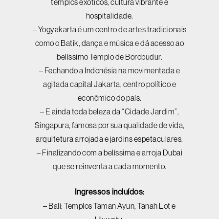
templos exóticos, cultura vibrante e
hospitalidade.
– Yogyakarta é um centro de artes tradicionais
como o Batik, dança e música e dá acesso ao
belíssimo Templo de Borobudur.
– Fechando a Indonésia na movimentada e
agitada capital Jakarta, centro político e
econômico do país.
– E ainda toda beleza da “Cidade Jardim”,
Singapura, famosa por sua qualidade de vida,
arquitetura arrojada e jardins espetaculares.
– Finalizando com a belíssima e arroja Dubai
que se reinventa a cada momento.
Ingressos incluídos:
– Bali: Templos Taman Ayun, Tanah Lot e