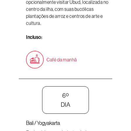
opcionalmente visitar Ubud, localizada no
centro da ilha, com suas bucólicas
plantações de arroz e centros de arte e
cultura.
Incluso:
Café da manhã
6º
DIA
Bali / Yogyakarta