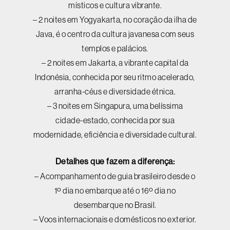
místicos e cultura vibrante.
– 2 noites em Yogyakarta, no coração da ilha de
Java, é o centro da cultura javanesa com seus
templos e palácios.
– 2 noites em Jakarta, a vibrante capital da
Indonésia, conhecida por seu ritmo acelerado,
arranha-céus e diversidade étnica.
– 3 noites em Singapura, uma belíssima
cidade-estado, conhecida por sua
modernidade, eficiência e diversidade cultural.
Detalhes que fazem a diferença:
– Acompanhamento de guia brasileiro desde o
1º dia no embarque até o 16º dia no
desembarque no Brasil.
– Voos internacionais e domésticos no exterior.