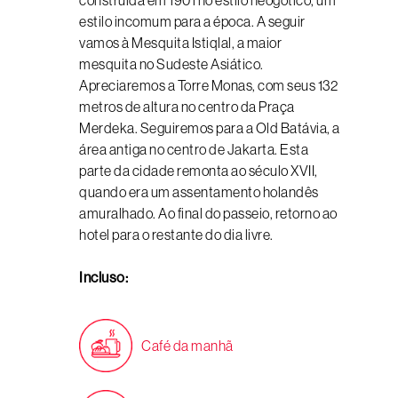
construída em 1901 no estilo neogótico, um
estilo incomum para a época. A seguir
vamos à Mesquita Istiqlal, a maior
mesquita no Sudeste Asiático.
Apreciaremos a Torre Monas, com seus 132
metros de altura no centro da Praça
Merdeka. Seguiremos para a Old Batávia, a
área antiga no centro de Jakarta. Esta
parte da cidade remonta ao século XVII,
quando era um assentamento holandês
amuralhado. Ao final do passeio, retorno ao
hotel para o restante do dia livre.
Incluso:
Café da manhã