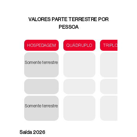
VALORES PARTE TERRESTRE POR
PESSOA
HOSPEDAGEM
QUÁDRUPLO
TRIPLO
DUP
Somente terrestre
U
5.47
Somente terrestre
U
5.90
Saída 2026