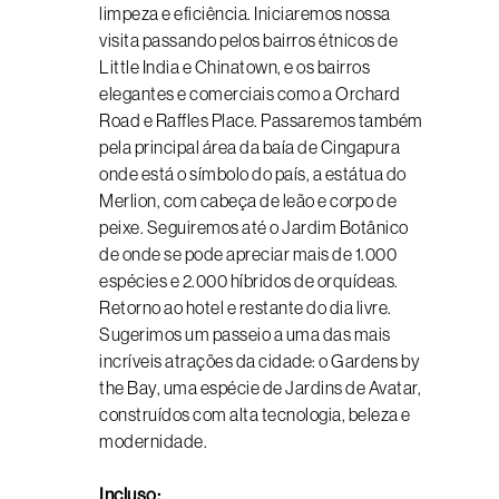
limpeza e eficiência. Iniciaremos nossa
visita passando pelos bairros étnicos de
Little India e Chinatown, e os bairros
elegantes e comerciais como a Orchard
Road e Raffles Place. Passaremos também
pela principal área da baía de Cingapura
onde está o símbolo do país, a estátua do
Merlion, com cabeça de leão e corpo de
peixe. Seguiremos até o Jardim Botânico
de onde se pode apreciar mais de 1.000
espécies e 2.000 híbridos de orquídeas.
Retorno ao hotel e restante do dia livre.
Sugerimos um passeio a uma das mais
incríveis atrações da cidade: o Gardens by
the Bay, uma espécie de Jardins de Avatar,
construídos com alta tecnologia, beleza e
modernidade.
Incluso: