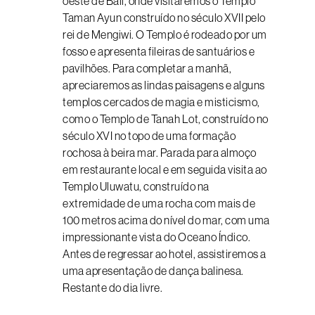
oeste de Bali, onde visitaremos o Templo
Taman Ayun construído no século XVII pelo
rei de Mengiwi. O Templo é rodeado por um
fosso e apresenta fileiras de santuários e
pavilhões. Para completar a manhã,
apreciaremos as lindas paisagens e alguns
templos cercados de magia e misticismo,
como o Templo de Tanah Lot, construído no
século XVI no topo de uma formação
rochosa à beira mar. Parada para almoço
em restaurante local e em seguida visita ao
Templo Uluwatu, construído na
extremidade de uma rocha com mais de
100 metros acima do nível do mar, com uma
impressionante vista do Oceano Índico.
Antes de regressar ao hotel, assistiremos a
uma apresentação de dança balinesa.
Restante do dia livre.