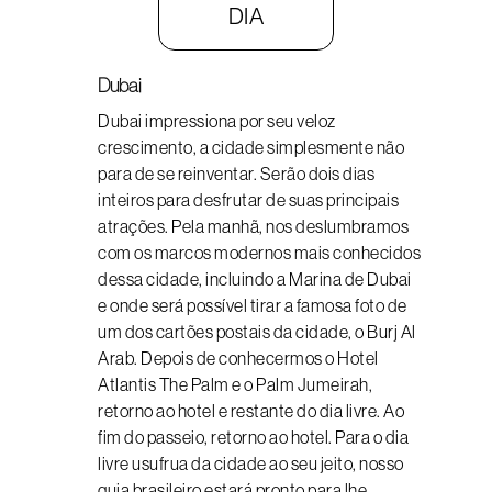
DIA
Dubai
Dubai impressiona por seu veloz
crescimento, a cidade simplesmente não
para de se reinventar. Serão dois dias
inteiros para desfrutar de suas principais
atrações. Pela manhã, nos deslumbramos
com os marcos modernos mais conhecidos
dessa cidade, incluindo a Marina de Dubai
e onde será possível tirar a famosa foto de
um dos cartões postais da cidade, o Burj Al
Arab. Depois de conhecermos o Hotel
Atlantis The Palm e o Palm Jumeirah,
retorno ao hotel e restante do dia livre. Ao
fim do passeio, retorno ao hotel. Para o dia
livre usufrua da cidade ao seu jeito, nosso
guia brasileiro estará pronto para lhe