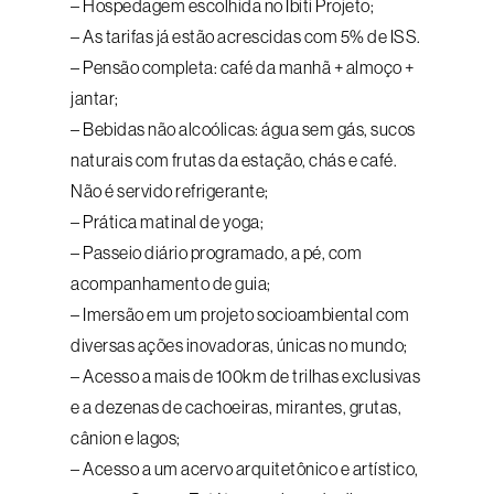
– Hospedagem escolhida no Ibiti Projeto;
– As tarifas já estão acrescidas com 5% de ISS.
– Pensão completa: café da manhã + almoço +
jantar;
– Bebidas não alcoólicas: água sem gás, sucos
naturais com frutas da estação, chás e café.
Não é servido refrigerante;
– Prática matinal de yoga;
– Passeio diário programado, a pé, com
acompanhamento de guia;
– Imersão em um projeto socioambiental com
diversas ações inovadoras, únicas no mundo;
– Acesso a mais de 100km de trilhas exclusivas
e a dezenas de cachoeiras, mirantes, grutas,
cânion e lagos;
– Acesso a um acervo arquitetônico e artístico,