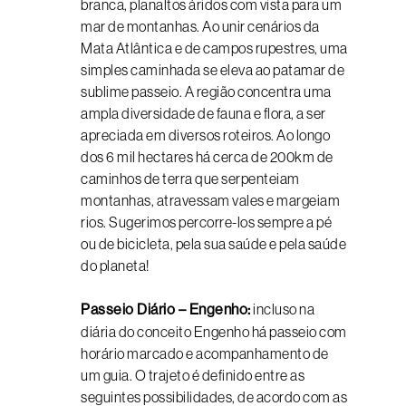
branca, planaltos áridos com vista para um
mar de montanhas. Ao unir cenários da
Mata Atlântica e de campos rupestres, uma
simples caminhada se eleva ao patamar de
sublime passeio. A região concentra uma
ampla diversidade de fauna e flora, a ser
apreciada em diversos roteiros. Ao longo
dos 6 mil hectares há cerca de 200km de
caminhos de terra que serpenteiam
montanhas, atravessam vales e margeiam
rios. Sugerimos percorre-los sempre a pé
ou de bicicleta, pela sua saúde e pela saúde
do planeta!
Passeio Diário – Engenho:
incluso na
diária do conceito Engenho há passeio com
horário marcado e acompanhamento de
um guia. O trajeto é definido entre as
seguintes possibilidades, de acordo com as