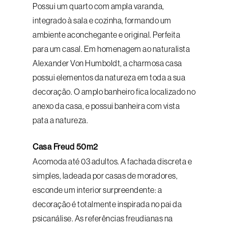
Possui um quarto com ampla varanda,
integrado à sala e cozinha, formando um
ambiente aconchegante e original. Perfeita
para um casal. Em homenagem ao naturalista
Alexander Von Humboldt, a charmosa casa
possui elementos da natureza em toda a sua
decoração. O amplo banheiro fica localizado no
anexo da casa, e possui banheira com vista
pata a natureza.
Casa Freud 50m2
Acomoda até 03 adultos. A fachada discreta e
simples, ladeada por casas de moradores,
esconde um interior surpreendente: a
decoração é totalmente inspirada no pai da
psicanálise. As referências freudianas na