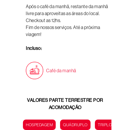
Após o café da manhã, restante da manhã
livre para aproveitas as áreas do local.
Checkout as 12hs.
Fim de nossos serviços. Até a próxima
viagem!
Incluso:
Café da manhã
VALORES PARTE TERRESTRE POR
ACOMODAÇÃO
HOSPEDAGEM
QUÁDRUPLO
TRIPLO
DUP