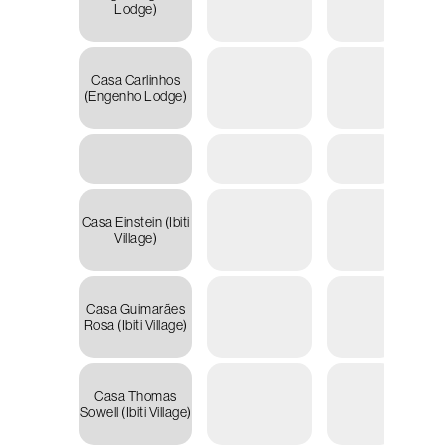
Lodge)
15.40
Casa Carlinhos
R
(Engenho Lodge)
16.73
Casa Einstein (Ibiti
R
Village)
34.07
Casa Guimarães
R
Rosa (Ibiti Village)
30.92
Casa Thomas
R
Sowell (Ibiti Village)
28.40