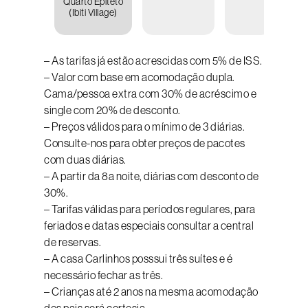
Quarto Epiteto
R
(Ibiti Village)
12.97
– As tarifas já estão acrescidas com 5% de ISS.
– Valor com base em acomodação dupla.
Cama/pessoa extra com 30% de acréscimo e
single com 20% de desconto.
– Preços válidos para o mínimo de 3 diárias.
Consulte-nos para obter preços de pacotes
com duas diárias.
– A partir da 8a noite, diárias com desconto de
30%.
– Tarifas válidas para períodos regulares, para
feriados e datas especiais consultar a central
de reservas.
– A casa Carlinhos posssui três suítes e é
necessário fechar as três.
– Crianças até 2 anos na mesma acomodação