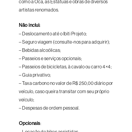
como a Oca, as Estátuas e obras de diversos
artistas renomados.
Não inclui:
– Deslocamento até o Ibiti Projeto;
– Seguro viagem (consulte-nos para adquirir);
– Bebidas alcoólicas;
– Passeios e serviços opcionais;
– Passeios de bicicletas, à cavalo ou carro 4×4;
– Guia privativo;
– Taxa carbono no valor de R$ 250,00 diário por
veículo, caso queira transitar com seu próprio
veículo;
– Despesas de ordem pessoal.
Opcionais
:
– Locação de bikes assistidas.