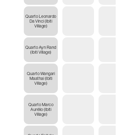
Quarto Leonardo
R
Da Vinci (Ibiti
15.17
Village)
Quarto Ayn Rand
R
(Ibiti Village)
14.54
Quarto Wangari
R
Maathai (Ibiti
12.97
Village)
Quarto Marco
R
Aurélio (Ibiti
12.97
Village)