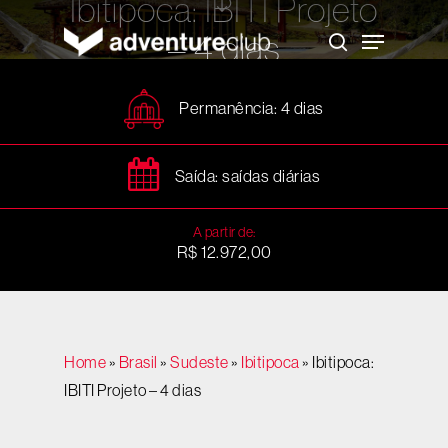
Ibitipoca: IBITI Projeto
Skip
to
Menu
– 4 dias
main
search
content
Permanência: 4 dias
Saída: saídas diárias
A partir de:
R$ 12.972,00
Home
»
Brasil
»
Sudeste
»
Ibitipoca
»
Ibitipoca:
IBITI Projeto – 4 dias