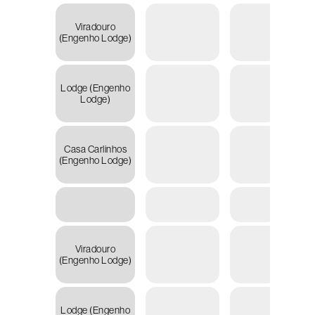
Viradouro
R
(Engenho Lodge)
14.09
Lodge (Engenho
R
Lodge)
14.09
Casa Carlinhos
R
(Engenho Lodge)
15.40
Viradouro
R
(Engenho Lodge)
15.40
Lodge (Engenho
R