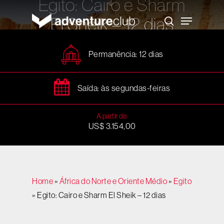
Egito: Cairo e Sharm
Skip
to
Menu
El Sheik – 12 dias
main
search
content
Permanência: 12 dias
Saída: às segundas-feiras
A partir de:
US$ 3.154,00
Home
»
África do Norte e Oriente Médio
»
Egito
»
Egito: Cairo e Sharm El Sheik – 12 dias