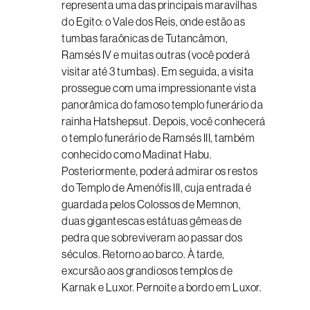
representa uma das principais maravilhas
do Egito: o Vale dos Reis, onde estão as
tumbas faraônicas de Tutancâmon,
Ramsés IV e muitas outras (você poderá
visitar até 3 tumbas). Em seguida, a visita
prossegue com uma impressionante vista
panorâmica do famoso templo funerário da
rainha Hatshepsut. Depois, você conhecerá
o templo funerário de Ramsés III, também
conhecido como Madinat Habu.
Posteriormente, poderá admirar os restos
do Templo de Amenófis III, cuja entrada é
guardada pelos Colossos de Memnon,
duas gigantescas estátuas gêmeas de
pedra que sobreviveram ao passar dos
séculos. Retorno ao barco. À tarde,
excursão aos grandiosos templos de
Karnak e Luxor. Pernoite a bordo em Luxor.