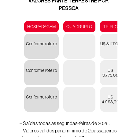
VALORES PARTE TERRESTRE POR
PESSOA
HOSPEDAGEM
QUÁDRUPLO
TRIPLO
DUP
Conforme roteiro
U$ 3.117,00
U
3.15
Conforme roteiro
U$
U
3.773,00
3.80
Conforme roteiro
U$
U
4.998,00
5.05
– Saídas todas as segundas-feiras de 2026.
– Valores válidos para mínimo de 2 passageiros