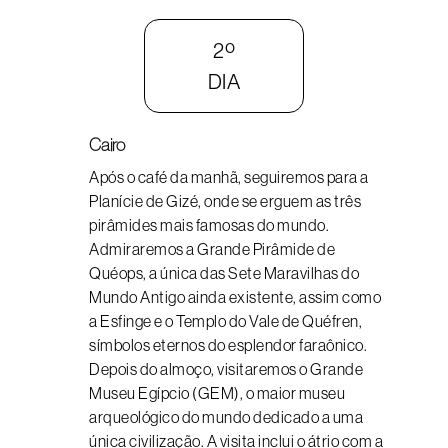
2º
DIA
Cairo
Após o café da manhã, seguiremos para a
Planície de Gizé, onde se erguem as três
pirâmides mais famosas do mundo.
Admiraremos a Grande Pirâmide de
Quéops, a única das Sete Maravilhas do
Mundo Antigo ainda existente, assim como
a Esfinge e o Templo do Vale de Quéfren,
símbolos eternos do esplendor faraônico.
Depois do almoço, visitaremos o Grande
Museu Egípcio (GEM), o maior museu
arqueológico do mundo dedicado a uma
única civilização. A visita inclui o átrio com a