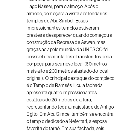
Lago Nasser, para o almoço. Após o
almoço, começará a visita aos lendários
templos de Abu Simbel. Esses
impressionantes templos estiveram
prestes a desaparecer quando começou a
construção da Represa de Aswan, mas
graças ao apelo mundial da UNESCO foi
possível desmontá-los e transferi-los peça
por peça para seu novo local (60 metros
mais alto e 200 metros afastado do local
original). O principal destaque do complexo
é o Templo de Ramsés II, cuja fachada
apresenta quatro impressionantes
estátuas de 20 metros de altura,
representando toda a majestade do Antigo
Egito. Em Abu Simbel também se encontra
o templo dedicado a Nefertari, a esposa
favorita do faraó. Em sua fachada, seis