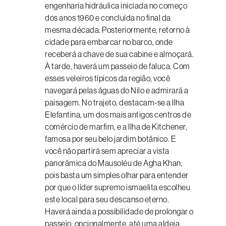
engenharia hidráulica iniciada no começo
dos anos 1960 e concluída no final da
mesma década. Posteriormente, retorno à
cidade para embarcar no barco, onde
receberá a chave de sua cabine e almoçará.
À tarde, haverá um passeio de faluca. Com
esses veleiros típicos da região, você
navegará pelas águas do Nilo e admirará a
paisagem. No trajeto, destacam-se a Ilha
Elefantina, um dos mais antigos centros de
comércio de marfim, e a Ilha de Kitchener,
famosa por seu belo jardim botânico. E
você não partirá sem apreciar a vista
panorâmica do Mausoléu de Agha Khan,
pois basta um simples olhar para entender
por que o líder supremo ismaelita escolheu
este local para seu descanso eterno.
Haverá ainda a possibilidade de prolongar o
passeio, opcionalmente, até uma aldeia