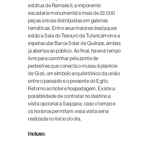
estátua de Ramsés II, a imponente
escadaria monumental e mais de 22.000
peças únicas distribuídas em galerias
temáticas. Entre seus maiores destaques
estão a Sala do Tesouro de Tutancâmon e a
espetacular Barca Solar de Quéops, ambas
já abertas ao público. Ao final, haverá tempo
livre para caminhar pela ponte de
pedestres que conecta o museu à planície
de Gizé, um símbolo arquitetônico da união
entre o passado e o presente do Egito.
Retorno ao hotel e hospedagem. Existe a
possibilidade de contratar no destino a
visita opcional a Saqqara, caso o tempo e
os horários permitam; essa visita seria
realizada no início do dia.
Incluso: