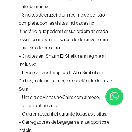
café da manhã.
– 3 noites de cruzeiro em regime de pensão
completa, com as visitas indicadas no
itinerário, que podem ter sua ordem alterada,
assim como as noites a bordo do cruzeiro em
uma cidade ou outra.
– 3 noites em Sharm El Sheikh em regime all
inclusive.
– Excursão aos templos de Abu Simbel em
ônibus, incluindo almoço e espetáculo de Luz e
Som.
– Um dia de visitas no Cairo com almoço,
conforme itinerário.
– Guia em espanhol durante todas as visitas.
– Carregadores de bagagem em aeroportos e
hotéis.