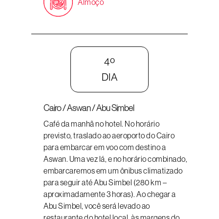
Almoço
4º
DIA
Cairo / Aswan / Abu Simbel
Café da manhã no hotel. No horário
previsto, traslado ao aeroporto do Cairo
para embarcar em voo com destino a
Aswan. Uma vez lá, e no horário combinado,
embarcaremos em um ônibus climatizado
para seguir até Abu Simbel (280 km –
aproximadamente 3 horas). Ao chegar a
Abu Simbel, você será levado ao
restaurante do hotel local, às margens do