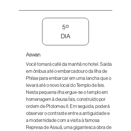
5º
DIA
Aswan
Você tomará café da manhã no hotel. Saída
em ônibus até o embarcadouro da Ilha de
Philae para embarcar em uma lancha que o
levará até o novo local do Templo de Ísis.
Nesta pequena ilha ergue-se o templo em
homenagem à deusa Ísis, construído por
ordem de Ptolomeu II. Em seguida, poderá
observar o contraste entre a antiguidade e
a modernidade com a visita à famosa
Represa de Assuã, uma gigantesca obra de