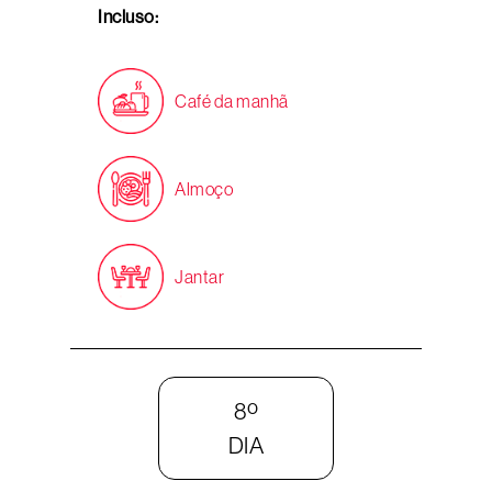
Incluso:
Café da manhã
Almoço
Jantar
8º
DIA