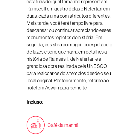
estátuas de igual tamanho representam
Ramsés II em quatro delas e Nefertari em
duas, cada uma com atributos diferentes.
Mais tarde, você terá tempo livre para
descansar ou continuar apreciando esses
monumentos repletos de história. Em
seguida, assistirá ao magnífico espetáculo
de luzes e som, que narra em detalhes a
história de Ramsés II, de Nefertari e a
grandiosa obra realizada pela UNESCO
para realocar os dois templos desde o seu
local original. Posteriormente, retorno ao
hotel em Aswan para pernoite.
Incluso:
Café da manhã