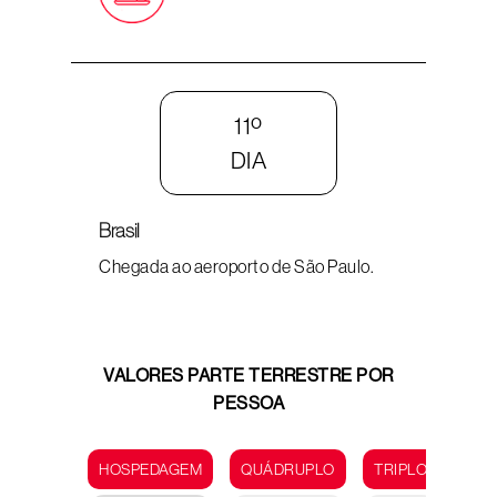
11º
DIA
Brasil
Chegada ao aeroporto de São Paulo.
VALORES PARTE TERRESTRE POR
PESSOA
HOSPEDAGEM
QUÁDRUPLO
TRIPLO
DUP