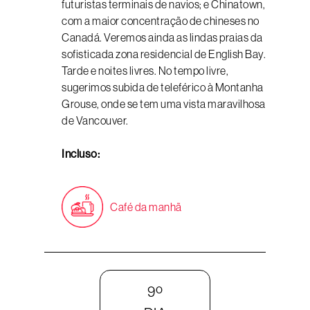
futuristas terminais de navios; e Chinatown,
com a maior concentração de chineses no
Canadá. Veremos ainda as lindas praias da
sofisticada zona residencial de English Bay.
Tarde e noites livres. No tempo livre,
sugerimos subida de teleférico à Montanha
Grouse, onde se tem uma vista maravilhosa
de Vancouver.
Incluso:
Café da manhã
9º