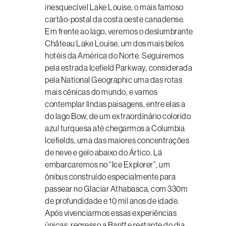
inesquecível Lake Louise, o mais famoso
cartão-postal da costa oeste canadense.
Em frente ao lago, veremos o deslumbrante
Château Lake Louise, um dos mais belos
hotéis da América do Norte. Seguiremos
pela estrada Icefield Parkway, considerada
pela National Geographic uma das rotas
mais cênicas do mundo, e vamos
contemplar lindas paisagens, entre elas a
do lago Bow, de um extraordinário colorido
azul turquesa até chegarmos a Columbia
Icefields, uma das maiores concentrações
de neve e gelo abaixo do Ártico. Lá
embarcaremos no “Ice Explorer”, um
ônibus construído especialmente para
passear no Glaciar Athabasca, com 330m
de profundidade e 10 mil anos de idade.
Após vivenciarmos essas experiências
únicas, regresso a Banff e restante do dia