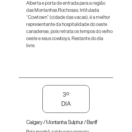
Alberta e porta de entrada para a região
das Montanhas Rochosas. Intitulada
“Cowtown” (cidade das vacas), é a melhor
representante da hospitalidade do oeste
canadense, pois retrata os tempos do velho
oeste e seus cowboys. Restante do dia
livre.
3º
DIA
Calgary / Montanha Sulphur / Banff
Pela manhã, saída para passeio