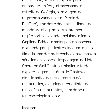
Pela manhã, traslado ao porto para
embarque em ferry, atravessando o
estreito de Geórgia, para viagem de
regresso a Vancouver, a “Pérola do
Pacífico”, uma das cidades mais lindas do
mundo. Ao chegarmos, visitaremos a
região norte da cidade, incluindo a famosa
Capilano Bridge, a maior ponte suspensa
do mundo para pedestres, local em que foi
filmada uma das mais conhecidas cenas da
série Indiana Jones. Hospedagem no Hotel
Sheraton Wall Centre ou similar. À tarde,
explore a agradável área de Gastow, a
cidade antiga com suas construções
restauradas, lojas elegantes, artistas de
rua, cafés, restaurantes, além do seu
famoso relógio a vapor.
Incluso: