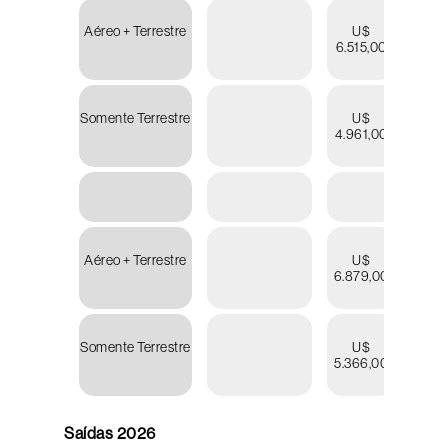
Aéreo + Terrestre
U$
U
6.515,00
7.03
Somente Terrestre
U$
U
4.961,00
5.47
Aéreo + Terrestre
U$
U
6.879,00
7.53
Somente Terrestre
U$
U
5.366,00
6.01
Saídas 2026