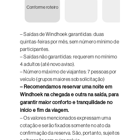
Conforme roteiro
U
2.64
– Saídas de Windhoek garantidas: duas
quintas-feiras por mês, sem número mínimo de
participantes.
– Saídas não garantidas: requerem no mínimo
4 adultos (até novo aviso).
– Número máximo de viajantes: 7 pessoas por
veículo (grupos maiores sob solicitação)
– Recomendamos reservar uma noite em
Windhoek na chegada e outra na saída, para
garantir maior conforto e tranquilidade no
início e fim da viagem.
– Os valores mencionados expressam uma
cotação e serão fixados somente no ato da
confirmação da reserva. São, portanto, sujeitos