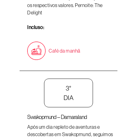
os respectivos valores. Pernoite: The
Delight
Incluso:
Café da manhã
3°
DIA
Swakopmund – Damaraland
Após um dia repleto de aventuras e
descobertas em Swakopmund, seguimos