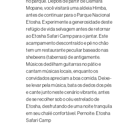
no parque. Depois de partir de Damara
Mopane, você visitará uma aldeia Himba,
antes de continuar para o Parque Nacional
Etosha. Experimente a generosidade deste
refúgio de vida selvagem antes de retornar
ao Etosha Safari Camp para o jantar. Este
acampamento descontraído e pé no chão
tem um restaurante peculiar baseado nas
shebeens (tabernas) de antigamente.
Músicos dedilham guitarras no pátio e
cantam músicas locais, enquanto os
convidados apreciam a boa comida. Deixe-
se levar pela música, bata os dedos dos pés
e cante junto neste cenário vibrante, antes
de se recolher sob o céu estrelado de
Etosha, desfrutando de uma noite tranquila
em seu chalé confortável. Pernoite: Etosha
Safari Camp