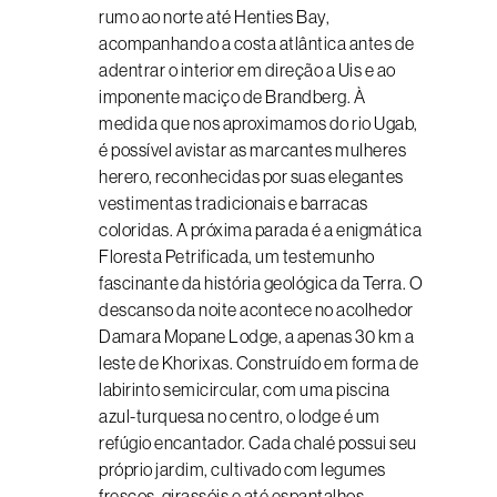
rumo ao norte até Henties Bay,
acompanhando a costa atlântica antes de
adentrar o interior em direção a Uis e ao
imponente maciço de Brandberg. À
medida que nos aproximamos do rio Ugab,
é possível avistar as marcantes mulheres
herero, reconhecidas por suas elegantes
vestimentas tradicionais e barracas
coloridas. A próxima parada é a enigmática
Floresta Petrificada, um testemunho
fascinante da história geológica da Terra. O
descanso da noite acontece no acolhedor
Damara Mopane Lodge, a apenas 30 km a
leste de Khorixas. Construído em forma de
labirinto semicircular, com uma piscina
azul-turquesa no centro, o lodge é um
refúgio encantador. Cada chalé possui seu
próprio jardim, cultivado com legumes
frescos, girassóis e até espantalhos