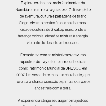
Explore os destinos mais fascinantes da
Namíbia em um roteiro guiado de 7 dias repleto
de aventura, cultura e paisagens de tirar o
fôlego. Viva momentos únicos na charmosa
cidade costeira de Swakopmund, onde a
herança colonial alemã se mistura à energia
vibrante do deserto e do oceano.
Encante-se com as misteriosas gravuras
rupestres de Twyfelfontein, reconhecidas
como Patrimônio Mundial da UNESCO em
2007. Um verdadeiro museu a céu aberto, que
revela a profunda conexão espiritual dos povos
ancestrais com a terra.
A experiência atinge seu auge no majestoso