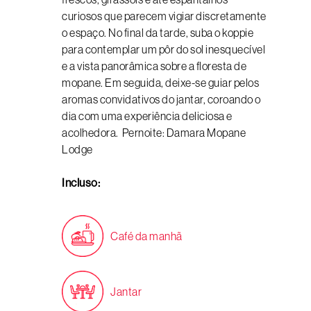
curiosos que parecem vigiar discretamente
o espaço. No final da tarde, suba o koppie
para contemplar um pôr do sol inesquecível
e a vista panorâmica sobre a floresta de
mopane. Em seguida, deixe-se guiar pelos
aromas convidativos do jantar, coroando o
dia com uma experiência deliciosa e
acolhedora. Pernoite: Damara Mopane
Lodge
Incluso:
Café da manhã
Jantar