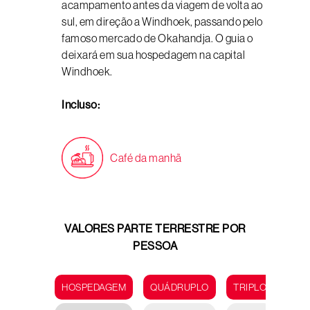
acampamento antes da viagem de volta ao
sul, em direção a Windhoek, passando pelo
famoso mercado de Okahandja. O guia o
deixará em sua hospedagem na capital
Windhoek.
Incluso:
Café da manhã
VALORES PARTE TERRESTRE POR
PESSOA
HOSPEDAGEM
QUÁDRUPLO
TRIPLO
DUP