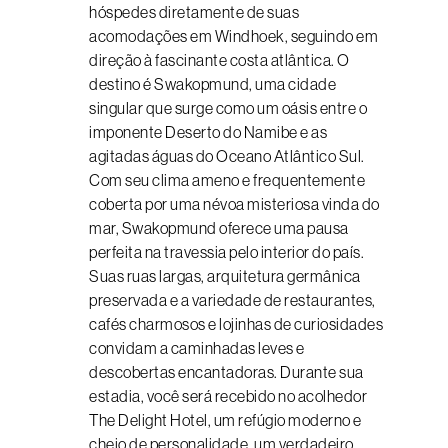
hóspedes diretamente de suas
acomodações em Windhoek, seguindo em
direção à fascinante costa atlântica. O
destino é Swakopmund, uma cidade
singular que surge como um oásis entre o
imponente Deserto do Namibe e as
agitadas águas do Oceano Atlântico Sul.
Com seu clima ameno e frequentemente
coberta por uma névoa misteriosa vinda do
mar, Swakopmund oferece uma pausa
perfeita na travessia pelo interior do país.
Suas ruas largas, arquitetura germânica
preservada e a variedade de restaurantes,
cafés charmosos e lojinhas de curiosidades
convidam a caminhadas leves e
descobertas encantadoras. Durante sua
estadia, você será recebido no acolhedor
The Delight Hotel, um refúgio moderno e
cheio de personalidade, um verdadeiro