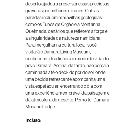
deserto ajudou a preservar essas preciosas
gravuras por milhares de anos. Outras
paradas incluem maravilhas geológicas
como os Tubos de Órgão e a Montanha
Queimada, cenários que refletem a força e
a singularidade da natureza namibiana.
Para mergulhar na cultura local, você
visitará o Damara Living Museum,
conhecendo tradições e o modo de vida do
povo Damara. Ao final da tarde, não perca a
caminhada até o deck do pôr do sol, onde
uma bebida refrescante acompanha uma
vista espetacular, encerrando o dia com
uma experiência memorável da paisagem e
da atmosfera do deserto. Pernoite: Damara
Mopane Lodge
Incluso: