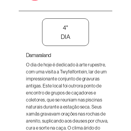
4°
DIA
Damaraland
O dia de hoje é dedicado à arte rupestre,
com uma visita a Twyfelfontein, lar de um
impressionante conjunto de gravuras
antigas. Este local foi outrora ponto de
encontro de grupos de caçadores e
coletores, que se reuniam nas piscinas
naturais durante a estação seca. Seus
xamãs gravavam orações nas rochas de
arenito, suplicando aos deuses por chuva,
cura e sorte na caça. O clima árido do