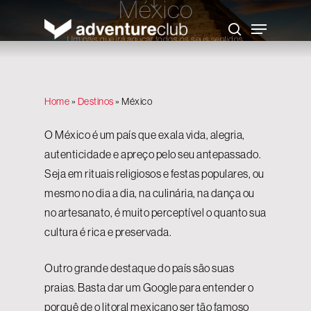
México
Skip
to
Menu
main
search
content
Um país que irá aguçar todos os seus sentidos
Home
»
Destinos
»
México
O México é um país que exala vida, alegria,
autenticidade e apreço pelo seu antepassado.
Seja em rituais religiosos e festas populares, ou
mesmo no dia a dia, na culinária, na dança ou
no artesanato, é muito perceptível o quanto sua
cultura é rica e preservada.
Outro grande destaque do país são suas
praias. Basta dar um Google para entender o
porquê de o litoral mexicano ser tão famoso