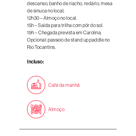
descanso, banho de riacho, redário, mesa
de sinuca no local;
12h30 – Almoço no local.
15h – Saída para trilha com pôr do sol.
19h – Chegada prevista em Carolina.
Opcional: passeio de stand up paddle no
Rio Tocantins.
Incluso:
Café da manhã
Almoço