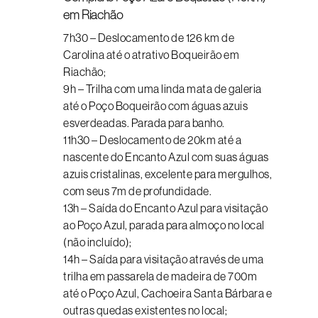
em Riachão
7h30 – Deslocamento de 126 km de
Carolina até o atrativo Boqueirão em
Riachão;
9h – Trilha com uma linda mata de galeria
até o Poço Boqueirão com águas azuis
esverdeadas. Parada para banho.
11h30 – Deslocamento de 20km até a
nascente do Encanto Azul com suas águas
azuis cristalinas, excelente para mergulhos,
com seus 7m de profundidade.
13h – Saída do Encanto Azul para visitação
ao Poço Azul, parada para almoço no local
(não incluído);
14h – Saída para visitação através de uma
trilha em passarela de madeira de 700m
até o Poço Azul, Cachoeira Santa Bárbara e
outras quedas existentes no local;