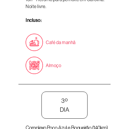
Noite livre.
Incluso:
Café da manhã
Almoço
3º
DIA
Complexo Poço Azul e Boqueirão (140km)