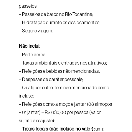
passeios;
– Passeios de barco no Rio Tocantins;
– Hidratação durante os deslocamentos;
– Seguro viagem.
Não inclui:
– Parte aérea;
– Taxas ambientais e entradas nos atrativos;
– Refeições e bebidas não mencionadas;
– Despesas de caráter pessoais;
– Qualquer outro item não mencionado como
incluso;
– Refeições como almoço e jantar (08 almoços
+ 01 jantar) – R$ 630,00 por pessoa (valor
sujeito à reajuste);
–
Taxas locais (não incluso no valor):
uma