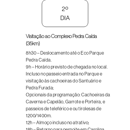
2º
DIA
Visitação ao Complexo Pedra Caída
(35km)
8h30 – Deslocamento até o Eco Parque
Pedra Caída.
9h – Horário previsto de chegada no local.
Incluso no passeio entrada no Parque e
visitação às cachoeiras do Santuário e
Pedra Furada;
Opcionais da programação: Cachoeiras da
Caverna e Capelão, Garrote e Porteira, e
passeios de teleférico e ou tirolesas de
1200/1400m.
12h – Almoço incluso no atrativo;
18h – Retorno para pernoite em Carolina.