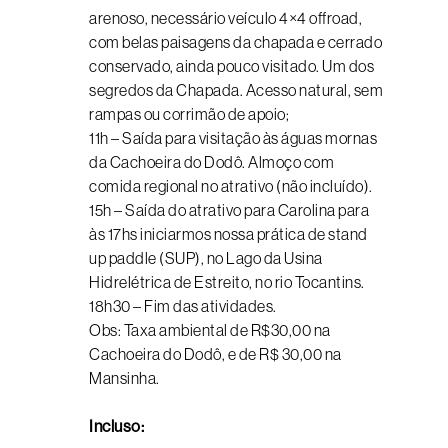
arenoso, necessário veículo 4×4 offroad,
com belas paisagens da chapada e cerrado
conservado, ainda pouco visitado. Um dos
segredos da Chapada. Acesso natural, sem
rampas ou corrimão de apoio;
11h – Saída para visitação às águas mornas
da Cachoeira do Dodô. Almoço com
comida regional no atrativo (não incluído).
15h – Saída do atrativo para Carolina para
às 17hs iniciarmos nossa prática de stand
up paddle (SUP), no Lago da Usina
Hidrelétrica de Estreito, no rio Tocantins.
18h30 – Fim das atividades.
Obs: Taxa ambiental de R$30,00 na
Cachoeira do Dodô, e de R$ 30,00 na
Mansinha.
Incluso: