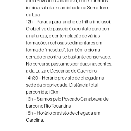
até o Povoado Canabrava, onde daremos
início a subida e caminhada na Serra Torre
da Lua;
12h – Parada para lanche de trilha (incluso).
O objetivo do passeio é o contato puro com
a natureza, e contemplação de várias
formações rochosas sedimentares em
forma de “mesetas”, também o bioma
cerrado encontra-se bastante conservado.
No percurso passamos por duas nascentes,
a da Luiza e Descanso do Guerreiro.
14h30 – Horário previsto de chegada na
sede da propriedade. Distância total
percorrida: 10km;
16h – Saímos pelo Povoado Canabrava de
barco no Rio Tocantins;
18h – Horário previsto de chegada em
Carolina.