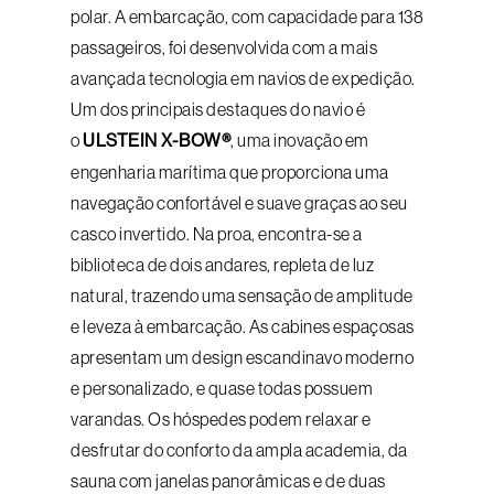
polar. A embarcação, com capacidade para 138
passageiros, foi desenvolvida com a mais
avançada tecnologia em navios de expedição.
Um dos principais destaques do navio é
o
ULSTEIN X-BOW®
, uma inovação em
engenharia marítima que proporciona uma
navegação confortável e suave graças ao seu
casco invertido. Na proa, encontra-se a
biblioteca de dois andares, repleta de luz
natural, trazendo uma sensação de amplitude
e leveza à embarcação. As cabines espaçosas
apresentam um design escandinavo moderno
e personalizado, e quase todas possuem
varandas. Os hóspedes podem relaxar e
desfrutar do conforto da ampla academia, da
sauna com janelas panorâmicas e de duas