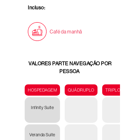
Incluso:
Café da manhã
VALORES PARTE NAVEGAÇÃO POR
PESSOA
HOSPEDAGEM
QUÁDRUPLO
TRIPLO
DUP
Infinity Suite
U
17.72
Veranda Suite
U
18.62