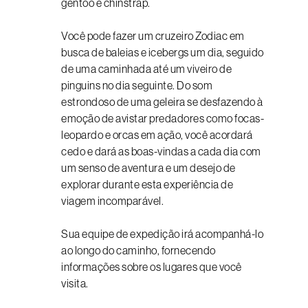
gentoo e chinstrap.
Você pode fazer um cruzeiro Zodiac em
busca de baleias e icebergs um dia, seguido
de uma caminhada até um viveiro de
pinguins no dia seguinte. Do som
estrondoso de uma geleira se desfazendo à
emoção de avistar predadores como focas-
leopardo e orcas em ação, você acordará
cedo e dará as boas-vindas a cada dia com
um senso de aventura e um desejo de
explorar durante esta experiência de
viagem incomparável.
Sua equipe de expedição irá acompanhá-lo
ao longo do caminho, fornecendo
informações sobre os lugares que você
visita.