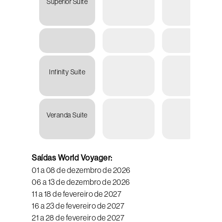
Superior Suite
U
25.46
Infinity Suite
U
16.31
Veranda Suite
U
17.16
Saídas World Voyager:
01 a 08 de dezembro de 2026
06 a 13 de dezembro de 2026
11 a 18 de fevereiro de 2027
16 a 23 de fevereiro de 2027
21 a 28 de fevereiro de 2027