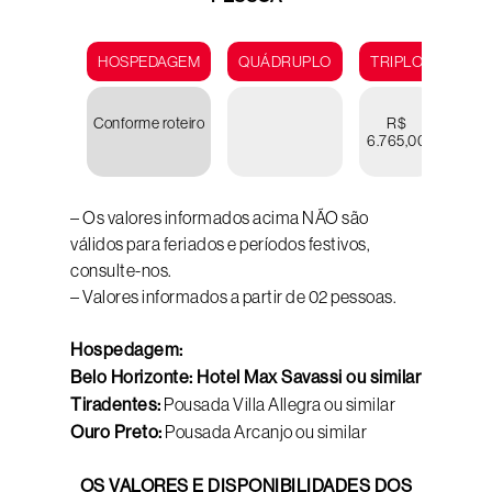
HOSPEDAGEM
QUÁDRUPLO
TRIPLO
DUP
Conforme roteiro
R$
R
6.765,00
9.38
– Os valores informados acima NÃO são
válidos para feriados e períodos festivos,
consulte-nos.
– Valores informados a partir de 02 pessoas.
Hospedagem:
Belo Horizonte: Hotel Max Savassi ou similar
Tiradentes:
Pousada Villa Allegra ou similar
Ouro Preto:
Pousada Arcanjo ou similar
OS VALORES E DISPONIBILIDADES DOS