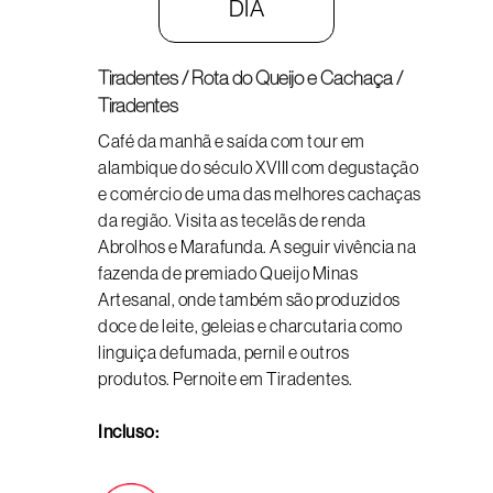
DIA
Tiradentes / Rota do Queijo e Cachaça /
Tiradentes
Café da manhã e saída com tour em
alambique do século XVIII com degustação
e comércio de uma das melhores cachaças
da região. Visita as tecelãs de renda
Abrolhos e Marafunda. A seguir vivência na
fazenda de premiado Queijo Minas
Artesanal, onde também são produzidos
doce de leite, geleias e charcutaria como
linguiça defumada, pernil e outros
produtos. Pernoite em Tiradentes.
Incluso: