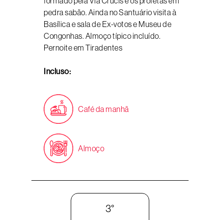
formado pela Via Crucis e os profetas em
pedra sabão. Ainda no Santuário visita à
Basílica e sala de Ex-votos e Museu de
Congonhas. Almoço típico incluído.
Pernoite em Tiradentes
Incluso:
Café da manhã
Almoço
3°