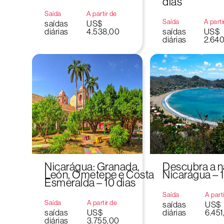
dias
Saída
A partir de
Saída
A parti
saídas
US$
diárias
4.538,00
saídas
US$
diárias
2.64
Nicarágua: Granada,
Descubra a n
León, Ometepe e Costa
Nicarágua – 1
Esmeralda – 10 dias
Saída
A part
Saída
A partir de
saídas
US$
saídas
US$
diárias
6.451
diárias
3.755,00