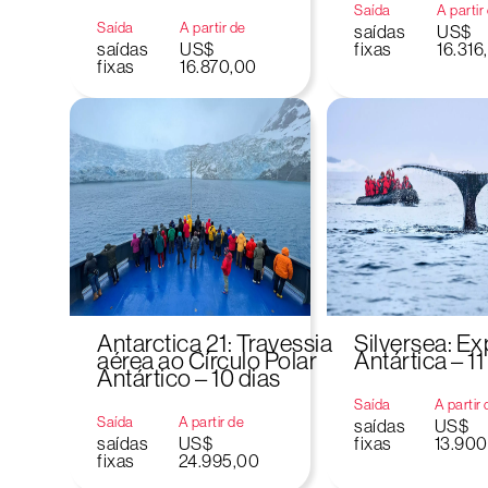
Saída
A partir
Saída
A partir de
saídas
US$
saídas
US$
fixas
16.316
fixas
16.870,00
Antarctica 21: Travessia
Silversea: E
aérea ao Círculo Polar
Antártica – 11
Antártico – 10 dias
Saída
A partir
Saída
A partir de
saídas
US$
saídas
US$
fixas
13.900
fixas
24.995,00