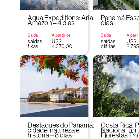
Aqua Expeditions: Aria
Panamá Essen
Amazon – 4 dias
dias
Saída
A partir de
Saída
A parti
saídas
US$
saídas
US$
fixas
4.370,00
diárias
2.79
Destaques do Panamá:
Costa Rica: 
cidade, natureza e
Nacional Tor
história – 8 dias
Florestas Tro