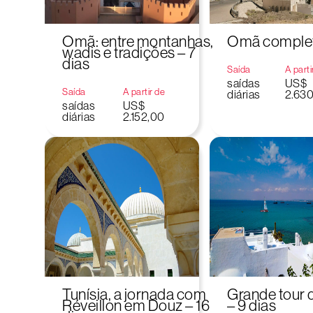
Omã: entre montanhas,
Omã completo
wadis e tradições – 7
dias
Saída
A parti
saídas
US$
Saída
A partir de
diárias
2.63
saídas
US$
diárias
2.152,00
Tunísia, a jornada com
Grande tour d
Réveillon em Douz – 16
– 9 dias