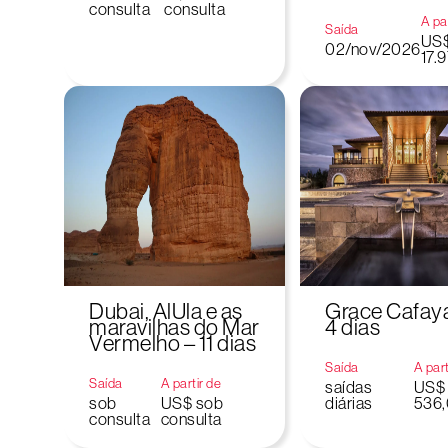
consulta
consulta
A par
Saída
US
02/nov/2026
17.
Dubai, AlUla e as
Grace Cafaya
maravilhas do Mar
4 dias
Vermelho – 11 dias
Saída
A part
Saída
A partir de
saídas
US$
sob
US$ sob
diárias
536
consulta
consulta