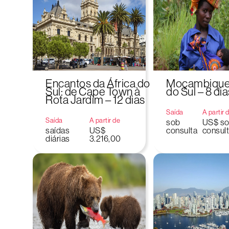
Encantos da África do
Moçambique 
Sul: de Cape Town à
do Sul – 8 dia
Rota Jardim – 12 dias
Saída
A partir 
Saída
A partir de
sob
US$ s
saídas
US$
consulta
consul
diárias
3.216,00