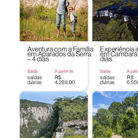
Aventura com a Família
Experiência 
em Aparados da Serra
em Cambará d
– 4 dias
dias
Saída
A partir de
Saída
A part
saídas
R$
saídas
R$
diárias
4.289,00
diárias
6.55