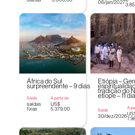
06/jan/2027
3.85
África do Sul
Etiópia – Gen
surpreendente – 9 dias
espiritualida
tradição do N
etíope – 11 di
Saída
A partir de
saídas
US$
A pa
fixas
5.379,00
Saída
US
30/dez/2026
7.9