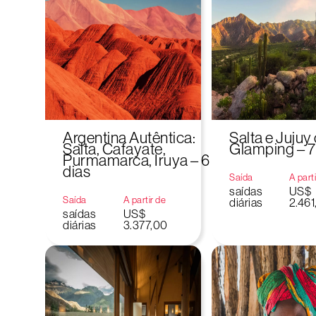
Argentina Autêntica:
Salta e Juju
Salta, Cafayate,
Glamping – 7
Purmamarca, Iruya – 6
dias
Saída
A part
saídas
US$
Saída
A partir de
diárias
2.461
saídas
US$
diárias
3.377,00