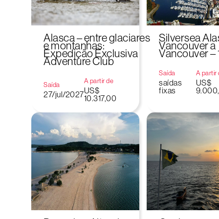
Alasca – entre glaciares
Silversea Ala
e montanhas:
Vancouver a
Expedição Exclusiva
Vancouver – 
Adventure Club
Saída
A partir
A partir de
saídas
US$
Saída
US$
fixas
9.000
27/jul/2027
10.317,00