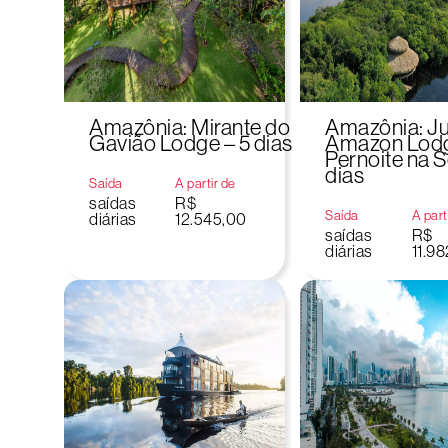
Amazônia: Mirante do
Amazônia: J
Gavião Lodge – 5 dias
Amazon Lod
Pernoite na S
dias
Saída
A partir de
saídas
R$
Saída
A part
diárias
12.545,00
saídas
R$
diárias
11.9