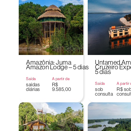
Amazônia: Juma
Untamed Am
Amazon Lodge – 5 dias
Cruzeiro Exp
5 dias
Saída
A partir de
Saída
A partir
saídas
R$
diárias
9.585,00
sob
R$ so
consulta
consul