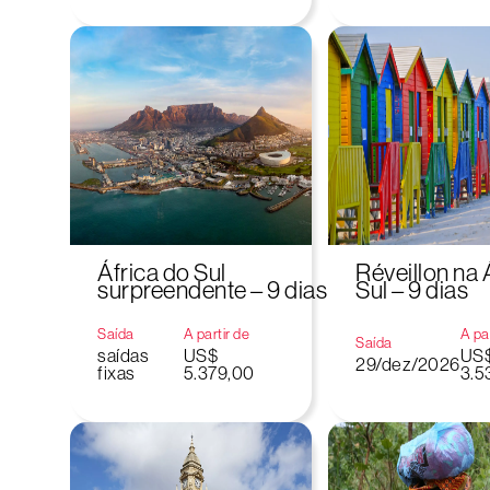
África do Sul
Réveillon na 
surpreendente – 9 dias
Sul – 9 dias
Saída
A partir de
A par
Saída
saídas
US$
US
29/dez/2026
fixas
5.379,00
3.5