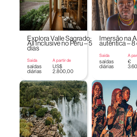
Explora Valle Sagrado:
Imersão na 
All Inclusive no Peru – 5
autêntica – 8
dias
Saída
A par
Saída
A partir de
saídas
€
saídas
US$
diárias
3.6
diárias
2.800,00