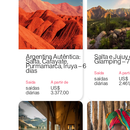
Argentina Autêntica:
Salta e Juju
Salta, Cafayate,
Glamping – 7
Purmamarca, Iruya – 6
dias
Saída
A part
saídas
US$
Saída
A partir de
diárias
2.461
saídas
US$
diárias
3.377,00