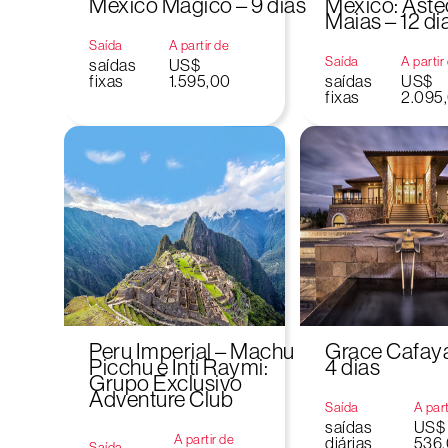
México Mágico – 9 dias
México: Aste
Maias – 12 di
Saída
A partir de
Saída
A partir
saídas
US$
fixas
1.595,00
saídas
US$
fixas
2.095
Peru Imperial – Machu
Grace Cafaya
Picchu e Inti Raymi:
4 dias
Grupo Exclusivo
Adventure Club
Saída
A part
saídas
US$
A partir de
diárias
536
Saída