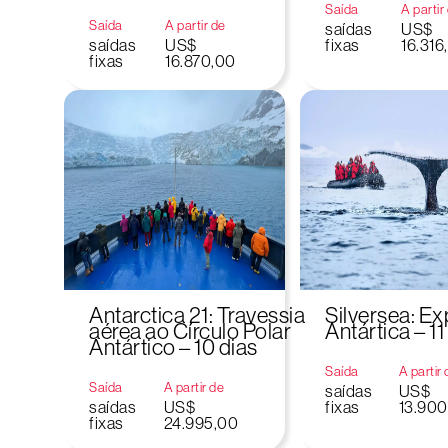
Saída
A partir
Saída
A partir de
saídas
US$
saídas
US$
fixas
16.316
fixas
16.870,00
Antarctica 21: Travessia
Silversea: E
aérea ao Círculo Polar
Antártica – 11
Antártico – 10 dias
Saída
A partir
Saída
A partir de
saídas
US$
saídas
US$
fixas
13.900
fixas
24.995,00