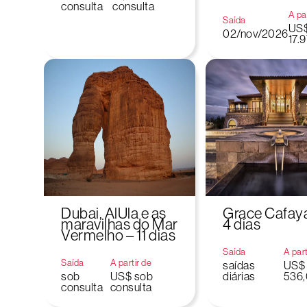
consulta
consulta
A par
Saída
US
02/nov/2026
17.
Dubai, AlUla e as
Grace Cafaya
maravilhas do Mar
4 dias
Vermelho – 11 dias
Saída
A part
Saída
A partir de
saídas
US$
sob
US$ sob
diárias
536
consulta
consulta