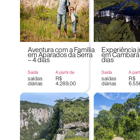
Aventura com a Família
Experiência 
em Aparados da Serra
em Cambará d
– 4 dias
dias
Saída
A partir de
Saída
A part
saídas
R$
saídas
R$
diárias
4.289,00
diárias
6.55