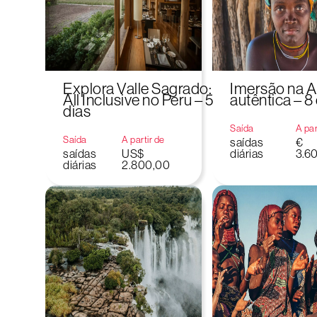
Explora Valle Sagrado:
Imersão na 
All Inclusive no Peru – 5
autêntica – 8
dias
Saída
A par
Saída
A partir de
saídas
€
saídas
US$
diárias
3.6
diárias
2.800,00