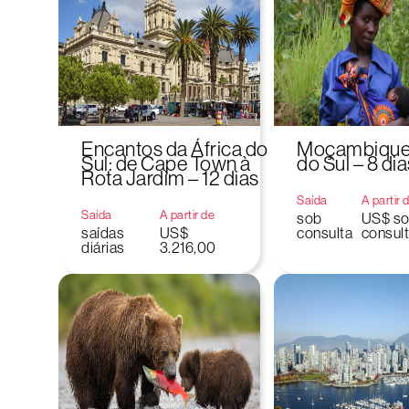
Encantos da África do
Moçambique 
Sul: de Cape Town à
do Sul – 8 dia
Rota Jardim – 12 dias
Saída
A partir 
Saída
A partir de
sob
US$ s
saídas
US$
consulta
consul
diárias
3.216,00