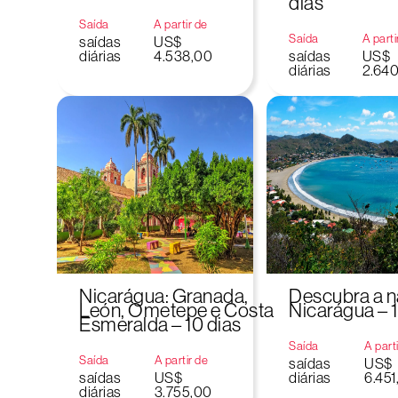
dias
Saída
A partir de
Saída
A parti
saídas
US$
diárias
4.538,00
saídas
US$
diárias
2.64
Nicarágua: Granada,
Descubra a n
León, Ometepe e Costa
Nicarágua – 1
Esmeralda – 10 dias
Saída
A part
Saída
A partir de
saídas
US$
saídas
US$
diárias
6.451
diárias
3.755,00