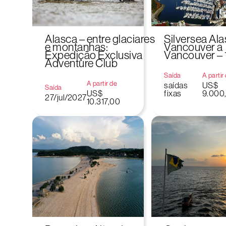
Alasca – entre glaciares
Silversea Ala
e montanhas:
Vancouver a
Expedição Exclusiva
Vancouver – 
Adventure Club
Saída
A partir
A partir de
saídas
US$
Saída
US$
fixas
9.000
27/jul/2027
10.317,00