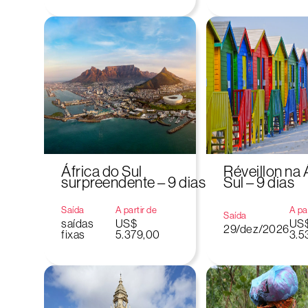
África do Sul
Réveillon na 
surpreendente – 9 dias
Sul – 9 dias
Saída
A partir de
A par
Saída
saídas
US$
US
29/dez/2026
fixas
5.379,00
3.5