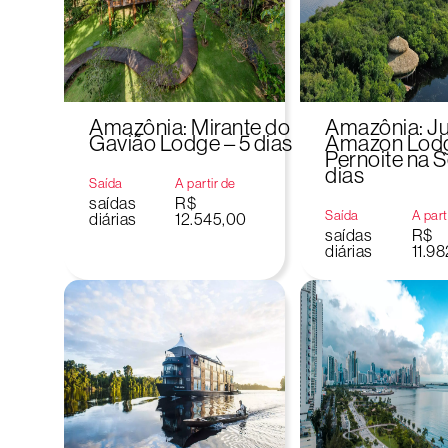
Amazônia: Mirante do
Amazônia: J
Gavião Lodge – 5 dias
Amazon Lod
Pernoite na S
dias
Saída
A partir de
saídas
R$
Saída
A part
diárias
12.545,00
saídas
R$
diárias
11.9