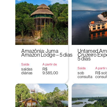
Amazônia: Juma
Untamed Am
Amazon Lodge – 5 dias
Cruzeiro Exp
5 dias
Saída
A partir de
Saída
A partir
saídas
R$
diárias
9.585,00
sob
R$ so
consulta
consul