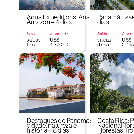
Aqua Expeditions: Aria
Panamá Essen
Amazon – 4 dias
dias
Saída
A partir de
Saída
A parti
saídas
US$
saídas
US$
fixas
4.370,00
diárias
2.79
Destaques do Panamá:
Costa Rica: 
cidade, natureza e
Nacional Tor
história – 8 dias
Florestas Tro