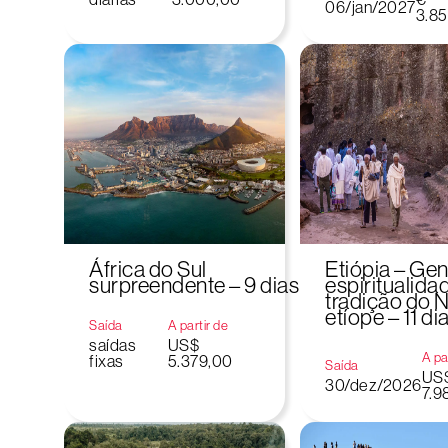
06/jan/2027
3.85
África do Sul
Etiópia – Gen
surpreendente – 9 dias
espiritualida
tradição do N
etíope – 11 di
Saída
A partir de
saídas
US$
A pa
fixas
5.379,00
Saída
US
30/dez/2026
7.9