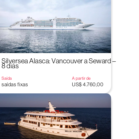
Silversea Alasca: Vancouver a Seward –
8 dias
Saída
A partir de
saídas fixas
US$ 4.760,00