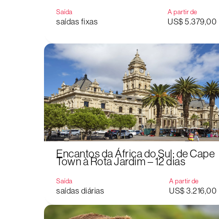
Saída
A partir de
saídas fixas
US$ 5.379,00
Encantos da África do Sul: de Cape
Town à Rota Jardim – 12 dias
Saída
A partir de
saídas diárias
US$ 3.216,00