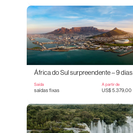
África do Sul surpreendente – 9 dias
Saída
A partir de
saídas fixas
US$ 5.379,00
Aperte "Enter" para buscar ou "ESC" para fechar