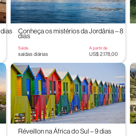
 dias
Conheça os mistérios da Jordânia – 8
dias
Saída
A partir de
saídas diárias
US$ 2.178,00
Réveillon na África do Sul – 9 dias