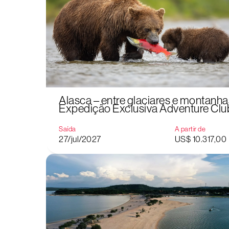
Alasca – entre glaciares e montanha
Expedição Exclusiva Adventure Clu
Saída
A partir de
27/jul/2027
US$ 10.317,00