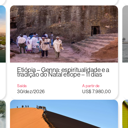
Etiópia – Genna: espiritualidade e a
tradição do Natal etíope – 11 dias
Saída
A partir de
30/dez/2026
US$ 7.980,00