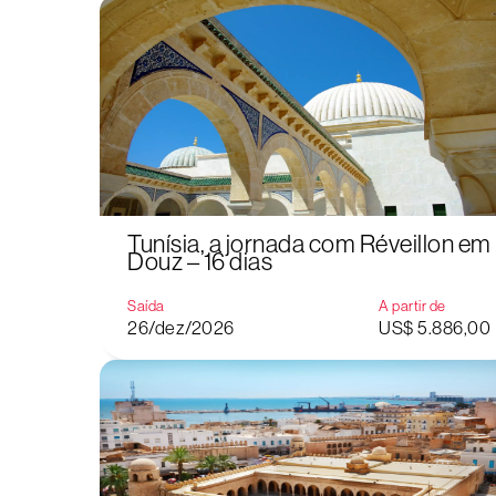
Tunísia, a jornada com Réveillon em
Douz – 16 dias
Saída
A partir de
26/dez/2026
US$ 5.886,00