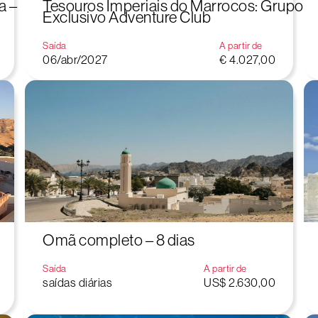
a –
Tesouros Imperiais do Marrocos: Grupo
Exclusivo Adventure Club
Saída
A partir de
06/abr/2027
€ 4.027,00
Omã completo – 8 dias
Saída
A partir de
saídas diárias
US$ 2.630,00