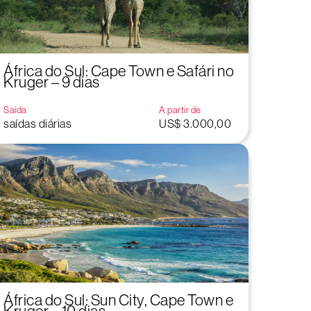
África do Sul: Cape Town e Safári no
Kruger – 9 dias
Saída
A partir de
saídas diárias
US$ 3.000,00
África do Sul: Sun City, Cape Town e