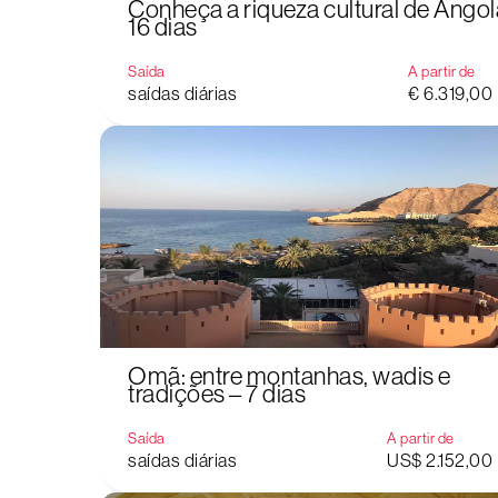
Conheça a riqueza cultural de Angol
16 dias
Saída
A partir de
saídas diárias
€ 6.319,00
Omã: entre montanhas, wadis e
tradições – 7 dias
Saída
A partir de
saídas diárias
US$ 2.152,00