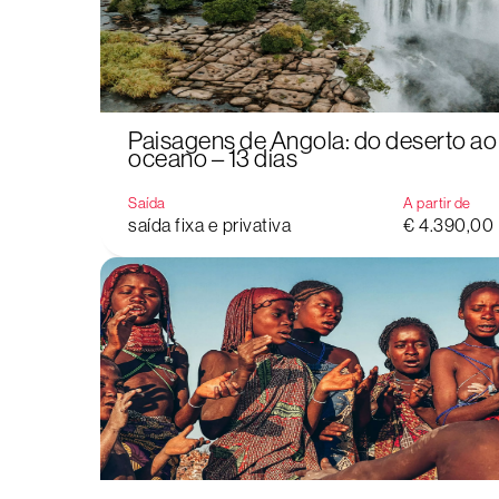
Paisagens de Angola: do deserto ao
oceano – 13 dias
Saída
A partir de
saída fixa e privativa
€ 4.390,00