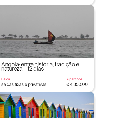
Angola: entre história, tradição e
natureza – 12 dias
Saída
A partir de
saídas fixas e privativas
€ 4.850,00