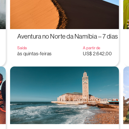
Aventura no Norte da Namíbia – 7 dias
Saída
A partir de
às quintas-feiras
US$ 2.642,00