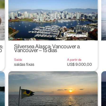
s:
Silversea Alasca: Vancouver a
b
Vancouver – 15 dias
Saída
A partir de
saídas fixas
US$ 9.000,00