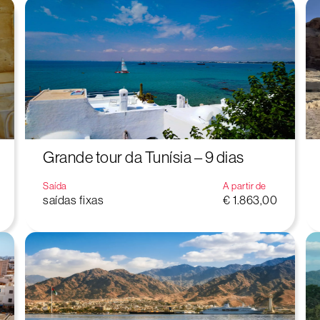
Grande tour da Tunísia – 9 dias
Saída
A partir de
saídas fixas
€ 1.863,00