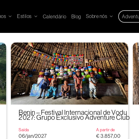
nos
Estilos
Sobre nós
Calendário
Blog
Advent
Benin – Festival Internacional de Vodu
2027: Grupo Exclusivo Adventure Club
Saída
A partir de
06/jan/2027
€ 3.857,00