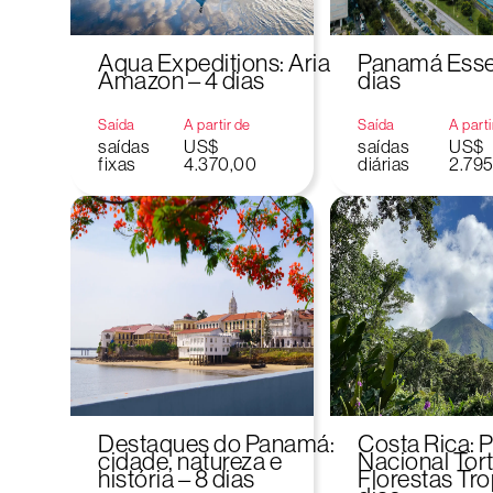
Aqua Expeditions: Aria
Panamá Essen
Amazon – 4 dias
dias
Saída
A partir de
Saída
A parti
saídas
US$
saídas
US$
fixas
4.370,00
diárias
2.79
Destaques do Panamá:
Costa Rica: 
cidade, natureza e
Nacional Tor
história – 8 dias
Florestas Tro