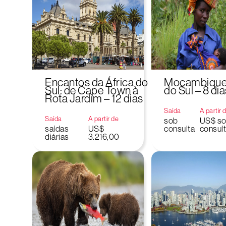
Encantos da África do
Moçambique 
Sul: de Cape Town à
do Sul – 8 dia
Rota Jardim – 12 dias
Saída
A partir 
Saída
A partir de
sob
US$ s
saídas
US$
consulta
consul
diárias
3.216,00