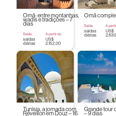
Omã: entre montanhas,
Omã completo
wadis e tradições – 7
dias
Saída
A parti
saídas
US$
Saída
A partir de
diárias
2.63
saídas
US$
diárias
2.152,00
Tunísia, a jornada com
Grande tour d
Réveillon em Douz – 16
– 9 dias