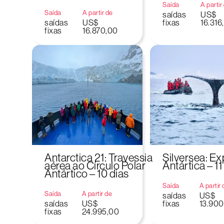
Saída
A partir
Saída
A partir de
saídas
US$
saídas
US$
fixas
16.316
fixas
16.870,00
Antarctica 21: Travessia
Silversea: E
aérea ao Círculo Polar
Antártica – 11
Antártico – 10 dias
Saída
A partir
Saída
A partir de
saídas
US$
saídas
US$
fixas
13.900
fixas
24.995,00