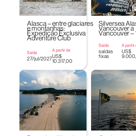
Alasca – entre glaciares
Silversea Ala
e montanhas:
Vancouver a
Expedição Exclusiva
Vancouver – 
Adventure Club
Saída
A partir
A partir de
saídas
US$
Saída
US$
fixas
9.000
27/jul/2027
10.317,00