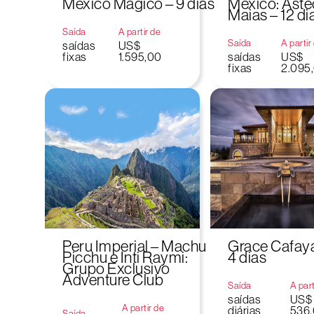
México Mágico – 9 dias
México: Aste
Maias – 12 di
Saída
A partir de
Saída
A partir
saídas
US$
fixas
1.595,00
saídas
US$
fixas
2.095
Peru Imperial – Machu
Grace Cafaya
Picchu e Inti Raymi:
4 dias
Grupo Exclusivo
Adventure Club
Saída
A part
saídas
US$
A partir de
diárias
536
Saída