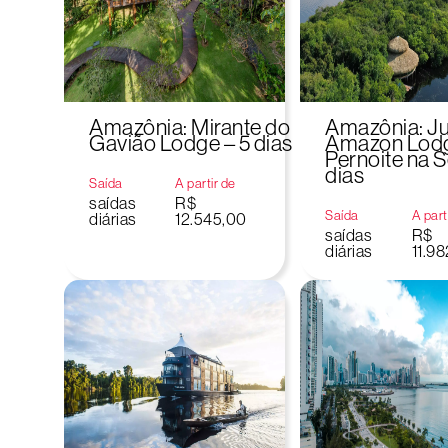
Amazônia: Mirante do
Amazônia: J
Gavião Lodge – 5 dias
Amazon Lod
Pernoite na S
dias
Saída
A partir de
saídas
R$
Saída
A part
diárias
12.545,00
saídas
R$
diárias
11.9