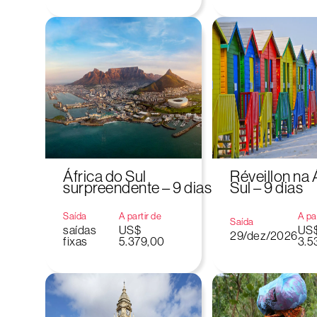
África do Sul
Réveillon na 
surpreendente – 9 dias
Sul – 9 dias
Saída
A partir de
A par
Saída
saídas
US$
US
29/dez/2026
fixas
5.379,00
3.5