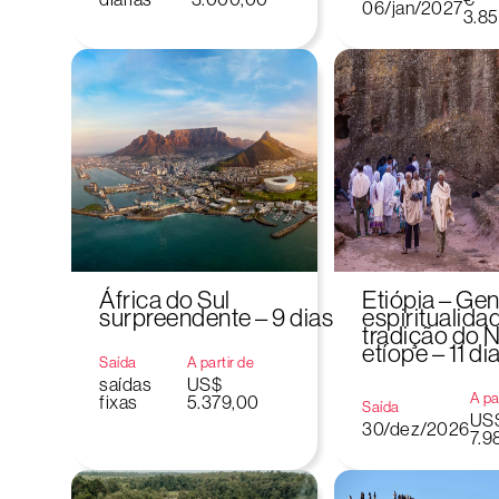
06/jan/2027
3.85
África do Sul
Etiópia – Gen
surpreendente – 9 dias
espiritualida
tradição do N
etíope – 11 di
Saída
A partir de
saídas
US$
A pa
fixas
5.379,00
Saída
US
30/dez/2026
7.9