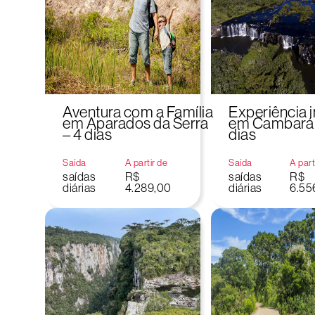
Aventura com a Família
Experiência 
em Aparados da Serra
em Cambará d
– 4 dias
dias
Saída
A partir de
Saída
A part
saídas
R$
saídas
R$
diárias
4.289,00
diárias
6.55