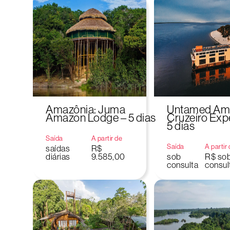
Amazônia: Juma
Untamed Am
Amazon Lodge – 5 dias
Cruzeiro Exp
5 dias
Saída
A partir de
Saída
A partir
saídas
R$
diárias
9.585,00
sob
R$ so
consulta
consul