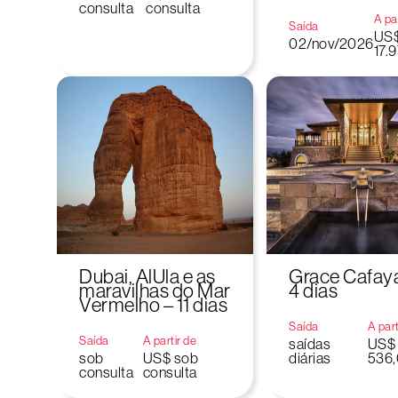
consulta
consulta
A par
Saída
US
02/nov/2026
17.
Dubai, AlUla e as
Grace Cafaya
maravilhas do Mar
4 dias
Vermelho – 11 dias
Saída
A part
Saída
A partir de
saídas
US$
sob
US$ sob
diárias
536
consulta
consulta