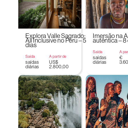
Explora Valle Sagrado:
Imersão na 
All Inclusive no Peru – 5
autêntica – 8
dias
Saída
A par
Saída
A partir de
saídas
€
saídas
US$
diárias
3.6
diárias
2.800,00