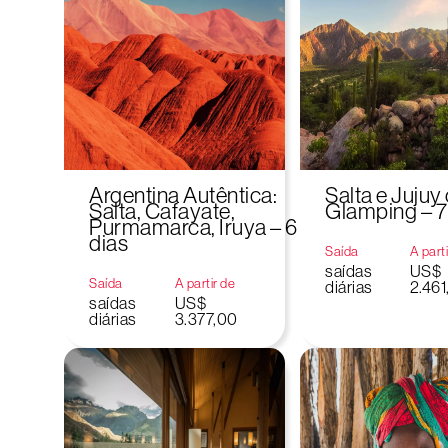
Argentina Autêntica:
Salta e Juju
Salta, Cafayate,
Glamping – 7
Purmamarca, Iruya – 6
dias
Saída
A part
saídas
US$
Saída
A partir de
diárias
2.461
saídas
US$
diárias
3.377,00