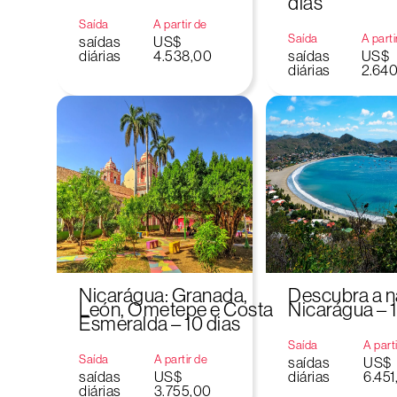
dias
Saída
A partir de
Saída
A parti
saídas
US$
diárias
4.538,00
saídas
US$
diárias
2.64
Nicarágua: Granada,
Descubra a n
León, Ometepe e Costa
Nicarágua – 1
Esmeralda – 10 dias
Saída
A part
Saída
A partir de
saídas
US$
saídas
US$
diárias
6.451
diárias
3.755,00