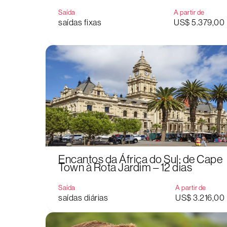
Saída
A partir de
saídas fixas
US$ 5.379,00
Encantos da África do Sul: de Cape
Town à Rota Jardim – 12 dias
Saída
A partir de
saídas diárias
US$ 3.216,00