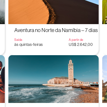
Aventura no Norte da Namíbia – 7 dias
Saída
A partir de
às quintas-feiras
US$ 2.642,00