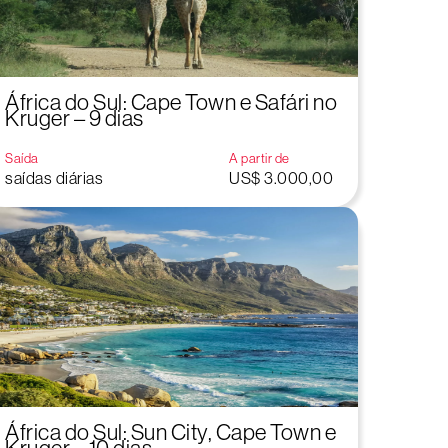
África do Sul: Cape Town e Safári no
Kruger – 9 dias
Saída
A partir de
saídas diárias
US$ 3.000,00
África do Sul: Sun City, Cape Town e