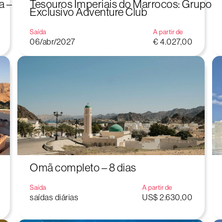
a –
Tesouros Imperiais do Marrocos: Grupo
Exclusivo Adventure Club
Saída
A partir de
06/abr/2027
€ 4.027,00
Omã completo – 8 dias
Saída
A partir de
saídas diárias
US$ 2.630,00