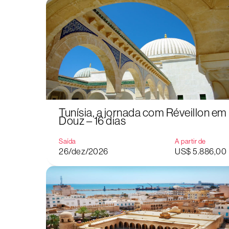
Tunísia, a jornada com Réveillon em
Douz – 16 dias
Saída
A partir de
26/dez/2026
US$ 5.886,00