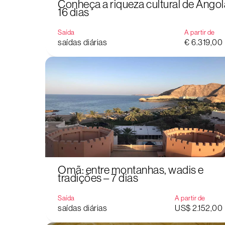
Conheça a riqueza cultural de Angol
16 dias
Saída
A partir de
saídas diárias
€ 6.319,00
Omã: entre montanhas, wadis e
tradições – 7 dias
Saída
A partir de
saídas diárias
US$ 2.152,00