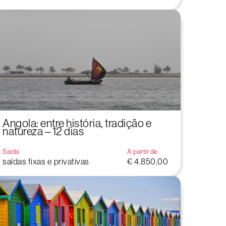
Angola: entre história, tradição e
natureza – 12 dias
Saída
A partir de
saídas fixas e privativas
€ 4.850,00