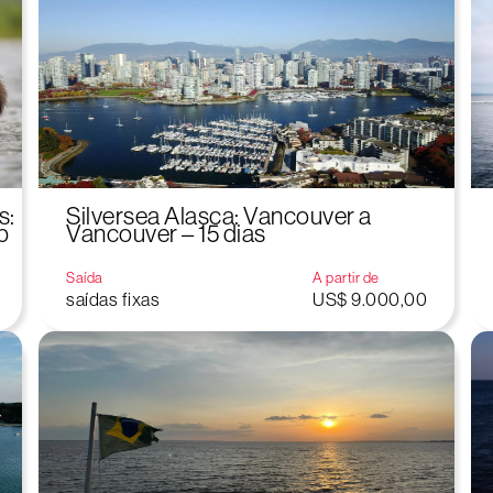
s:
Silversea Alasca: Vancouver a
b
Vancouver – 15 dias
Saída
A partir de
saídas fixas
US$ 9.000,00