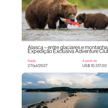
Alasca – entre glaciares e montanha
Expedição Exclusiva Adventure Clu
Saída
A partir de
27/jul/2027
US$ 10.317,00