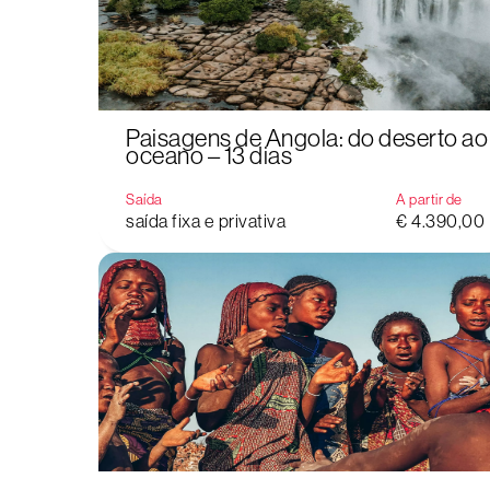
Paisagens de Angola: do deserto ao
oceano – 13 dias
Saída
A partir de
saída fixa e privativa
€ 4.390,00