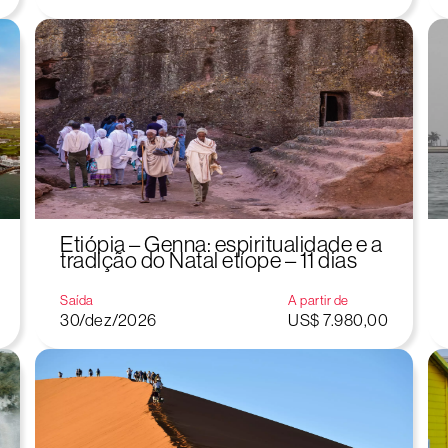
Etiópia – Genna: espiritualidade e a
tradição do Natal etíope – 11 dias
Saída
A partir de
30/dez/2026
US$ 7.980,00