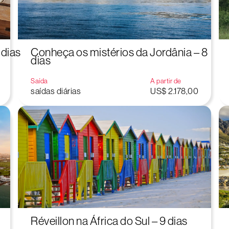
 dias
Conheça os mistérios da Jordânia – 8
dias
Saída
A partir de
saídas diárias
US$ 2.178,00
Réveillon na África do Sul – 9 dias