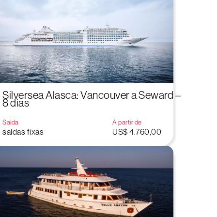
Silversea Alasca: Vancouver a Seward –
8 dias
Saída
A partir de
saídas fixas
US$ 4.760,00