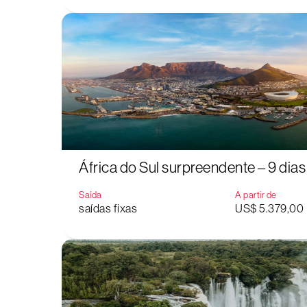
África do Sul surpreendente – 9 dias
Saída
A partir de
saídas fixas
US$ 5.379,00
Aperte "Enter" para buscar ou "ESC" para fechar