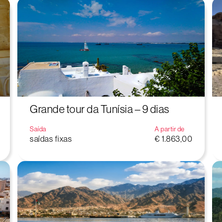
Grande tour da Tunísia – 9 dias
Saída
A partir de
saídas fixas
€ 1.863,00