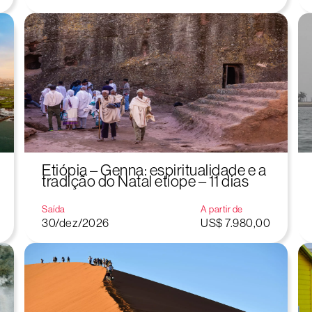
Etiópia – Genna: espiritualidade e a
tradição do Natal etíope – 11 dias
Saída
A partir de
30/dez/2026
US$ 7.980,00