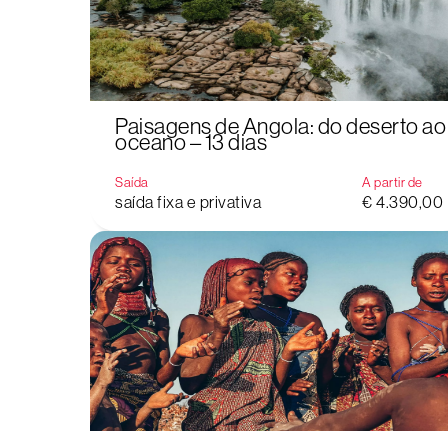
Paisagens de Angola: do deserto ao
oceano – 13 dias
Saída
A partir de
saída fixa e privativa
€ 4.390,00