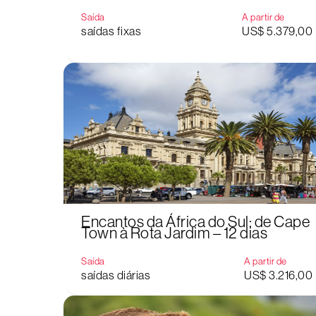
Saída
A partir de
saídas fixas
US$ 5.379,00
Encantos da África do Sul: de Cape
Town à Rota Jardim – 12 dias
Saída
A partir de
saídas diárias
US$ 3.216,00