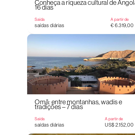
Conheça a riqueza cultural de Angol
16 dias
Saída
A partir de
saídas diárias
€ 6.319,00
Omã: entre montanhas, wadis e
tradições – 7 dias
Saída
A partir de
saídas diárias
US$ 2.152,00