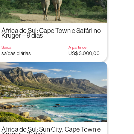
África do Sul: Cape Town e Safári no
Kruger – 9 dias
Saída
A partir de
saídas diárias
US$ 3.000,00
África do Sul: Sun City, Cape Town e