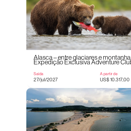
Alasca – entre glaciares e montanha
Expedição Exclusiva Adventure Clu
Saída
A partir de
27/jul/2027
US$ 10.317,00