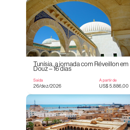
Tunísia, a jornada com Réveillon em
Douz – 16 dias
Saída
A partir de
26/dez/2026
US$ 5.886,00