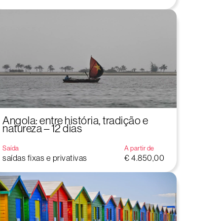
Angola: entre história, tradição e
natureza – 12 dias
Saída
A partir de
saídas fixas e privativas
€ 4.850,00