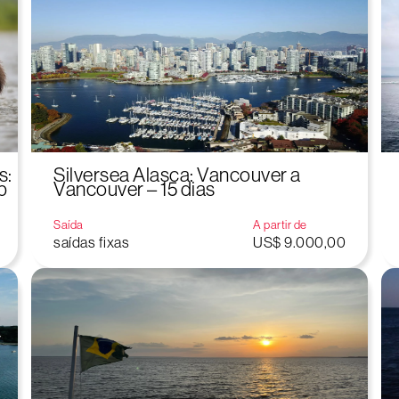
s:
Silversea Alasca: Vancouver a
b
Vancouver – 15 dias
Saída
A partir de
saídas fixas
US$ 9.000,00