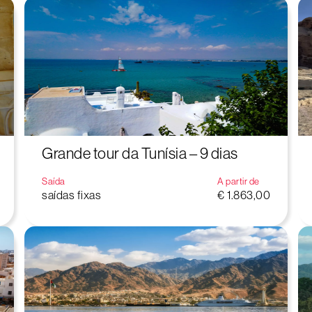
Grande tour da Tunísia – 9 dias
Saída
A partir de
saídas fixas
€ 1.863,00