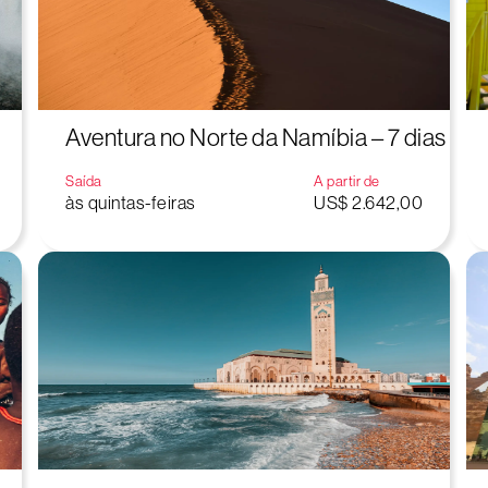
Aventura no Norte da Namíbia – 7 dias
Saída
A partir de
às quintas-feiras
US$ 2.642,00