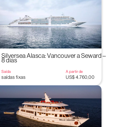
Silversea Alasca: Vancouver a Seward –
8 dias
Saída
A partir de
saídas fixas
US$ 4.760,00