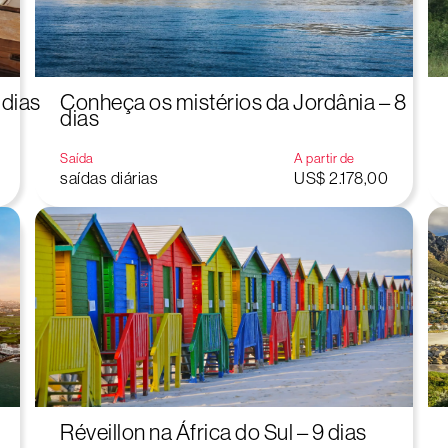
 dias
Conheça os mistérios da Jordânia – 8
dias
Saída
A partir de
saídas diárias
US$ 2.178,00
Réveillon na África do Sul – 9 dias