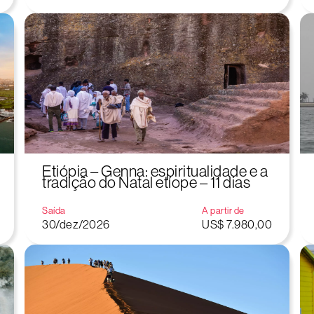
Etiópia – Genna: espiritualidade e a
tradição do Natal etíope – 11 dias
Saída
A partir de
30/dez/2026
US$ 7.980,00