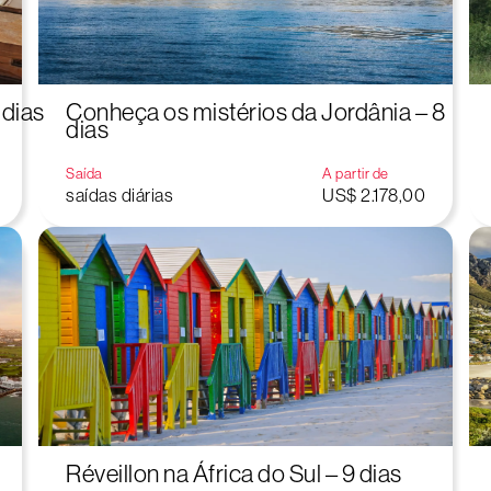
 dias
Conheça os mistérios da Jordânia – 8
dias
Saída
A partir de
saídas diárias
US$ 2.178,00
Réveillon na África do Sul – 9 dias