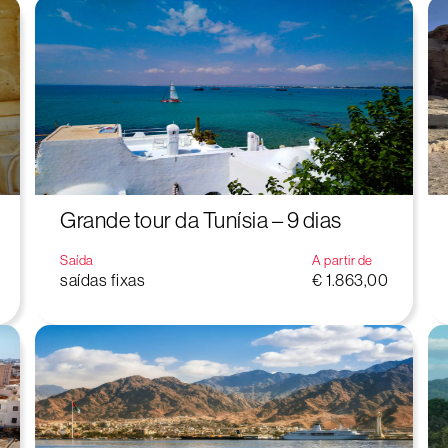
Grande tour da Tunísia – 9 dias
Saída
A partir de
saídas fixas
€ 1.863,00