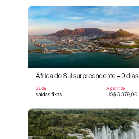
África do Sul surpreendente – 9 dias
Saída
A partir de
saídas fixas
US$ 5.379,00
Aperte "Enter" para buscar ou "ESC" para fechar