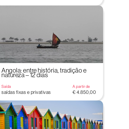
Angola: entre história, tradição e
natureza – 12 dias
Saída
A partir de
saídas fixas e privativas
€ 4.850,00