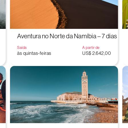
Aventura no Norte da Namíbia – 7 dias
Saída
A partir de
às quintas-feiras
US$ 2.642,00