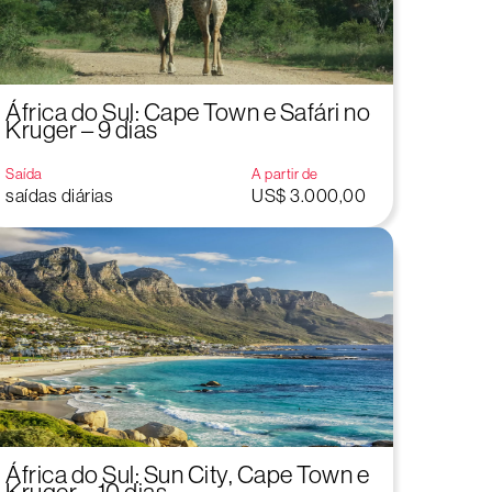
África do Sul: Cape Town e Safári no
Kruger – 9 dias
Saída
A partir de
saídas diárias
US$ 3.000,00
África do Sul: Sun City, Cape Town e