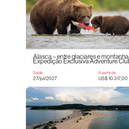
Alasca – entre glaciares e montanha
Expedição Exclusiva Adventure Clu
Saída
A partir de
27/jul/2027
US$ 10.317,00