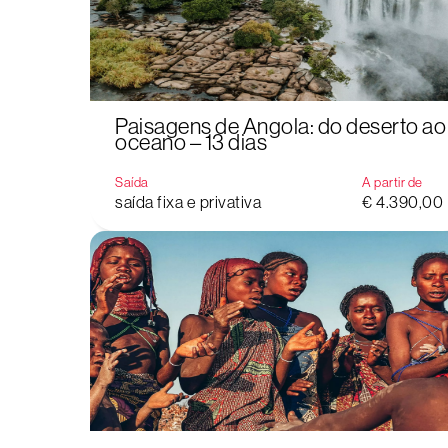
Paisagens de Angola: do deserto ao
oceano – 13 dias
Saída
A partir de
saída fixa e privativa
€ 4.390,00