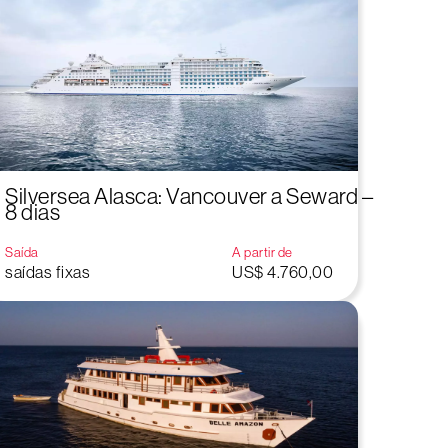
Silversea Alasca: Vancouver a Seward –
8 dias
Saída
A partir de
saídas fixas
US$ 4.760,00