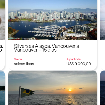
s:
Silversea Alasca: Vancouver a
b
Vancouver – 15 dias
Saída
A partir de
saídas fixas
US$ 9.000,00