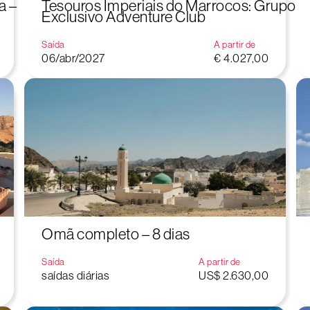
a –
Tesouros Imperiais do Marrocos: Grupo
Exclusivo Adventure Club
Saída
A partir de
06/abr/2027
€ 4.027,00
Omã completo – 8 dias
Saída
A partir de
saídas diárias
US$ 2.630,00