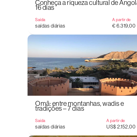
Conheça a riqueza cultural de Angol
16 dias
Saída
A partir de
saídas diárias
€ 6.319,00
Omã: entre montanhas, wadis e
tradições – 7 dias
Saída
A partir de
saídas diárias
US$ 2.152,00