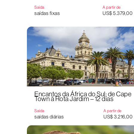
Saída
A partir de
saídas fixas
US$ 5.379,00
Encantos da África do Sul: de Cape
Town à Rota Jardim – 12 dias
Saída
A partir de
saídas diárias
US$ 3.216,00