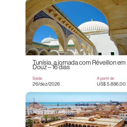
Tunísia, a jornada com Réveillon em
Douz – 16 dias
Saída
A partir de
26/dez/2026
US$ 5.886,00