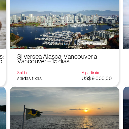
s:
Silversea Alasca: Vancouver a
b
Vancouver – 15 dias
Saída
A partir de
saídas fixas
US$ 9.000,00