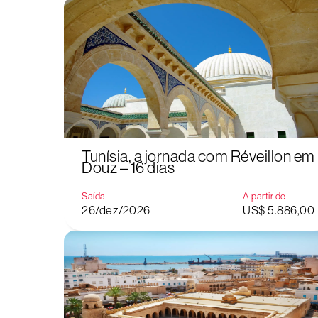
Tunísia, a jornada com Réveillon em
Douz – 16 dias
Saída
A partir de
26/dez/2026
US$ 5.886,00