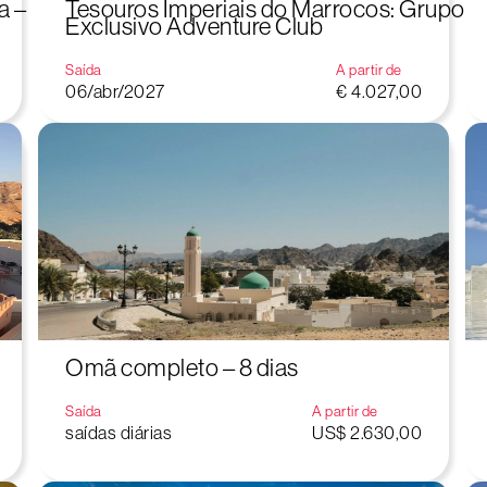
a –
Tesouros Imperiais do Marrocos: Grupo
Exclusivo Adventure Club
Saída
A partir de
06/abr/2027
€ 4.027,00
Omã completo – 8 dias
Saída
A partir de
saídas diárias
US$ 2.630,00