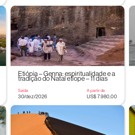
Etiópia – Genna: espiritualidade e a
tradição do Natal etíope – 11 dias
Saída
A partir de
30/dez/2026
US$ 7.980,00