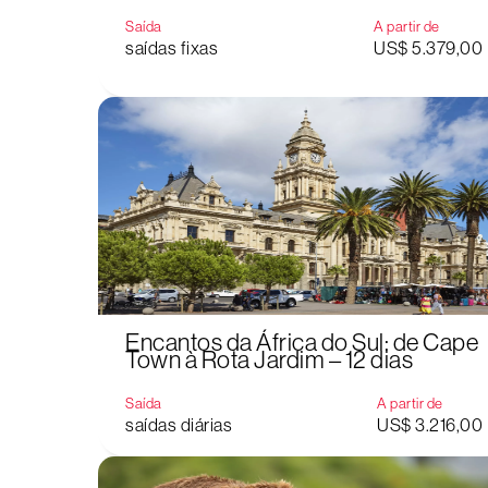
Saída
A partir de
saídas fixas
US$ 5.379,00
Encantos da África do Sul: de Cape
Town à Rota Jardim – 12 dias
Saída
A partir de
saídas diárias
US$ 3.216,00