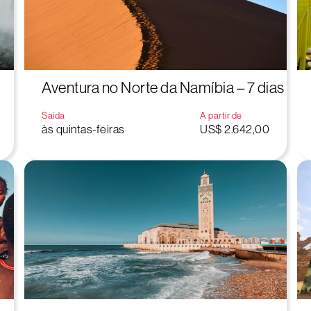
Aventura no Norte da Namíbia – 7 dias
Saída
A partir de
às quintas-feiras
US$ 2.642,00