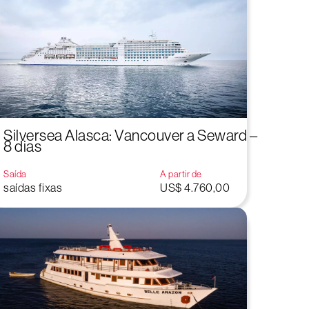
Silversea Alasca: Vancouver a Seward –
8 dias
Saída
A partir de
saídas fixas
US$ 4.760,00