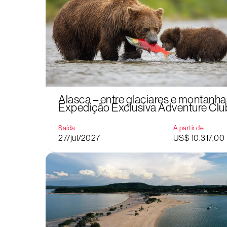
Alasca – entre glaciares e montanha
Expedição Exclusiva Adventure Clu
Saída
A partir de
27/jul/2027
US$ 10.317,00