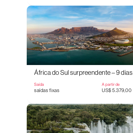
África do Sul surpreendente – 9 dias
Saída
A partir de
saídas fixas
US$ 5.379,00
Aperte "Enter" para buscar ou "ESC" para fechar