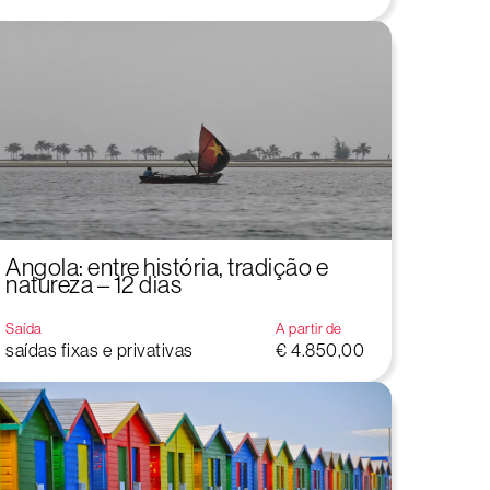
Angola: entre história, tradição e
natureza – 12 dias
Saída
A partir de
saídas fixas e privativas
€ 4.850,00