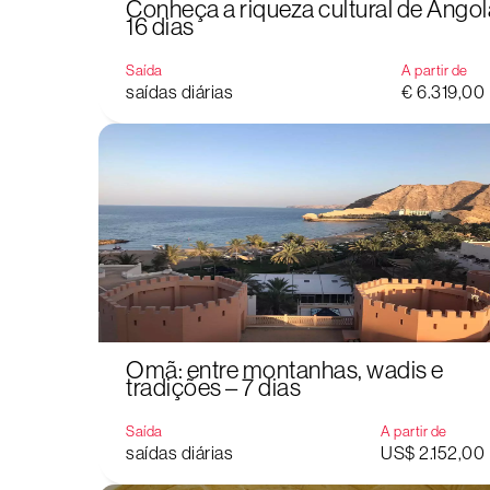
Conheça a riqueza cultural de Angol
16 dias
Saída
A partir de
saídas diárias
€ 6.319,00
Omã: entre montanhas, wadis e
tradições – 7 dias
Saída
A partir de
saídas diárias
US$ 2.152,00