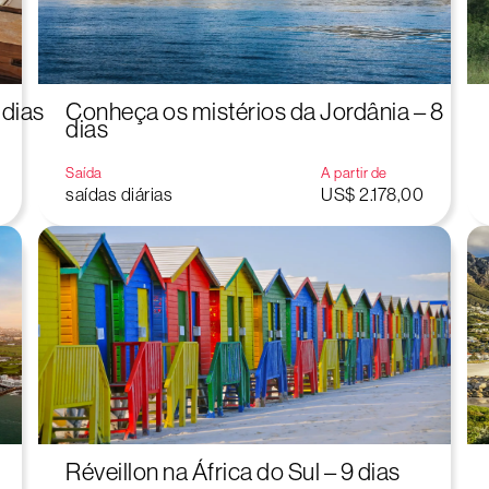
 dias
Conheça os mistérios da Jordânia – 8
dias
Saída
A partir de
saídas diárias
US$ 2.178,00
Réveillon na África do Sul – 9 dias