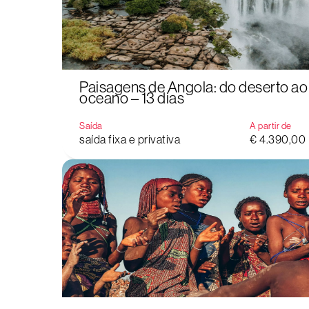
Paisagens de Angola: do deserto ao
oceano – 13 dias
Saída
A partir de
saída fixa e privativa
€ 4.390,00