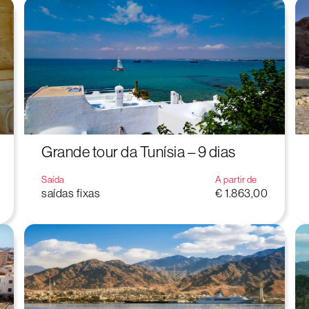
Grande tour da Tunísia – 9 dias
Saída
A partir de
saídas fixas
€ 1.863,00