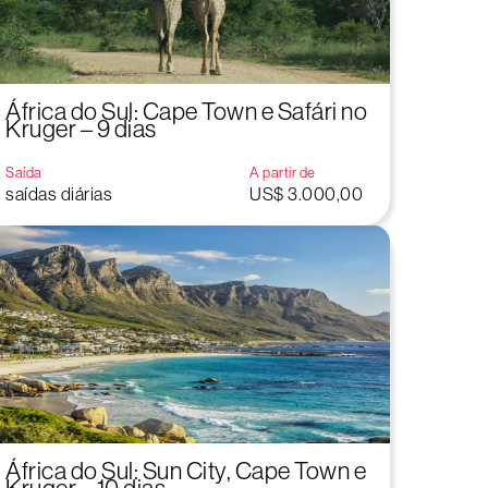
África do Sul: Cape Town e Safári no
Kruger – 9 dias
Saída
A partir de
saídas diárias
US$ 3.000,00
África do Sul: Sun City, Cape Town e