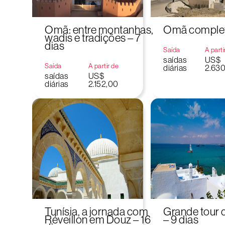
Omã: entre montanhas,
Omã completo
wadis e tradições – 7
dias
Saída
A parti
saídas
US$
Saída
A partir de
diárias
2.63
saídas
US$
diárias
2.152,00
Tunísia, a jornada com
Grande tour d
Réveillon em Douz – 16
– 9 dias