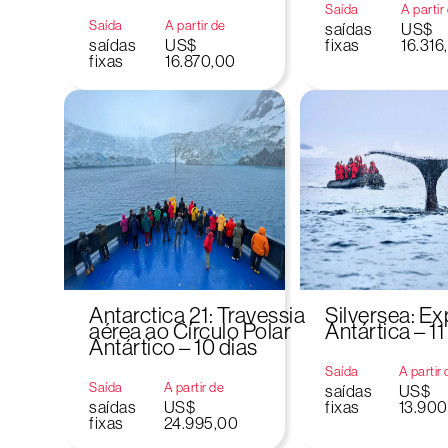
Saída
A partir
Saída
A partir de
saídas
US$
saídas
US$
fixas
16.316
fixas
16.870,00
Antarctica 21: Travessia
Silversea: E
aérea ao Círculo Polar
Antártica – 11
Antártico – 10 dias
Saída
A partir
Saída
A partir de
saídas
US$
saídas
US$
fixas
13.900
fixas
24.995,00