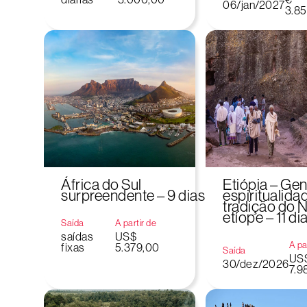
06/jan/2027
3.85
África do Sul
Etiópia – Gen
surpreendente – 9 dias
espiritualida
tradição do N
etíope – 11 di
Saída
A partir de
saídas
US$
A pa
fixas
5.379,00
Saída
US
30/dez/2026
7.9