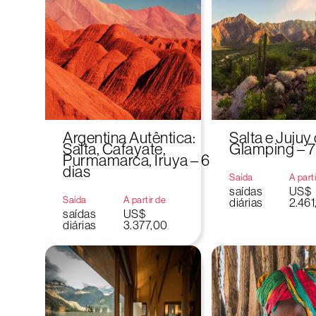
Argentina Autêntica:
Salta e Juju
Salta, Cafayate,
Glamping – 7
Purmamarca, Iruya – 6
dias
Saída
A part
saídas
US$
Saída
A partir de
diárias
2.461
saídas
US$
diárias
3.377,00