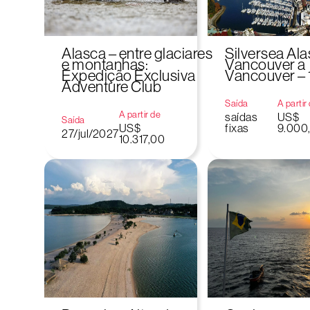
Alasca – entre glaciares
Silversea Ala
e montanhas:
Vancouver a
Expedição Exclusiva
Vancouver – 
Adventure Club
Saída
A partir
A partir de
saídas
US$
Saída
US$
fixas
9.000
27/jul/2027
10.317,00