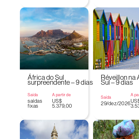
África do Sul
Réveillon na 
surpreendente – 9 dias
Sul – 9 dias
Saída
A partir de
A par
Saída
saídas
US$
US
29/dez/2026
fixas
5.379,00
3.5