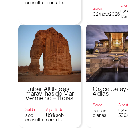
consulta
consulta
A par
Saída
US
02/nov/2026
17.
Dubai, AlUla e as
Grace Cafaya
maravilhas do Mar
4 dias
Vermelho – 11 dias
Saída
A part
Saída
A partir de
saídas
US$
sob
US$ sob
diárias
536
consulta
consulta