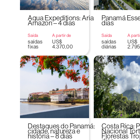
Aqua Expeditions: Aria
Panamá Essen
Amazon – 4 dias
dias
Saída
A partir de
Saída
A parti
saídas
US$
saídas
US$
fixas
4.370,00
diárias
2.79
Destaques do Panamá:
Costa Rica: 
cidade, natureza e
Nacional Tor
história – 8 dias
Florestas Tro