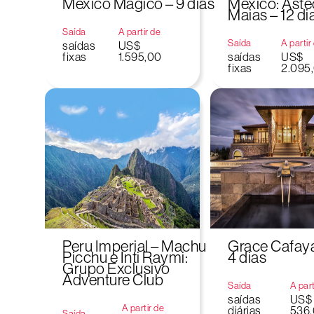
México Mágico – 9 dias
México: Aste
Maias – 12 di
Saída
A partir de
Saída
A partir
saídas
US$
fixas
1.595,00
saídas
US$
fixas
2.095
Peru Imperial – Machu
Grace Cafaya
Picchu e Inti Raymi:
4 dias
Grupo Exclusivo
Adventure Club
Saída
A part
saídas
US$
A partir de
diárias
536
Saída