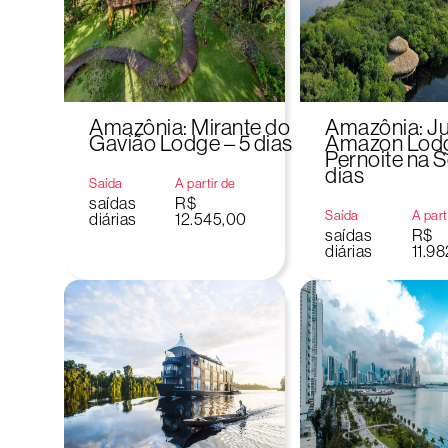
Amazônia: Mirante do
Amazônia: J
Gavião Lodge – 5 dias
Amazon Lod
Pernoite na S
dias
Saída
A partir de
saídas
R$
Saída
A part
diárias
12.545,00
saídas
R$
diárias
11.9