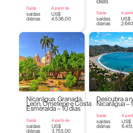
dias
Saída
A partir de
Saída
A parti
saídas
US$
diárias
4.538,00
saídas
US$
diárias
2.64
Nicarágua: Granada,
Descubra a n
León, Ometepe e Costa
Nicarágua – 1
Esmeralda – 10 dias
Saída
A part
Saída
A partir de
saídas
US$
saídas
US$
diárias
6.451
diárias
3.755,00