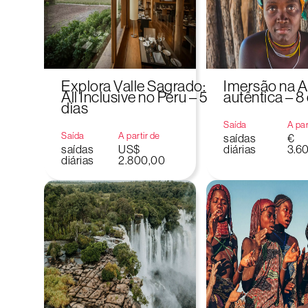
Explora Valle Sagrado:
Imersão na 
All Inclusive no Peru – 5
autêntica – 8
dias
Saída
A par
Saída
A partir de
saídas
€
saídas
US$
diárias
3.6
diárias
2.800,00