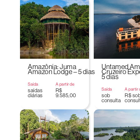
Amazônia: Juma
Untamed Am
Amazon Lodge – 5 dias
Cruzeiro Exp
5 dias
Saída
A partir de
Saída
A partir
saídas
R$
diárias
9.585,00
sob
R$ so
consulta
consul