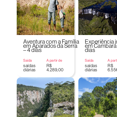
Aventura com a Família
Experiência 
em Aparados da Serra
em Cambará d
– 4 dias
dias
Saída
A partir de
Saída
A part
saídas
R$
saídas
R$
diárias
4.289,00
diárias
6.55