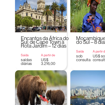
Encantos da África do
Moçambique 
Sul: de Cape Town à
do Sul – 8 dia
Rota Jardim – 12 dias
Saída
A partir 
Saída
A partir de
sob
US$ s
saídas
US$
consulta
consul
diárias
3.216,00