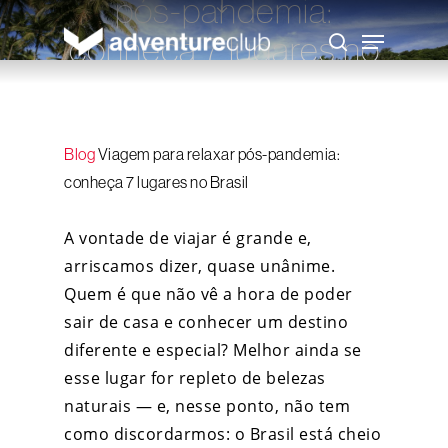
pós-pandemia:
Skip
to
Menu
conheça 7 lugares no
main
search
content
Brasil
Adventure Club
Blog
Viagem para relaxar pós-pandemia:
26 de abril de 2021
conheça 7 lugares no Brasil
A vontade de viajar é grande e,
arriscamos dizer, quase unânime.
Quem é que não vê a hora de poder
sair de casa e conhecer um destino
diferente e especial? Melhor ainda se
esse lugar for repleto de belezas
naturais — e, nesse ponto, não tem
como discordarmos: o Brasil está cheio