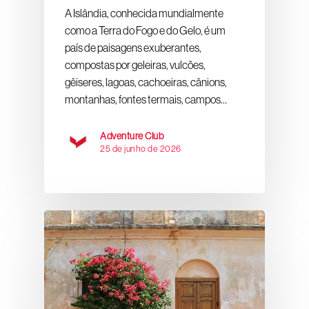
A Islândia, conhecida mundialmente
como a Terra do Fogo e do Gelo, é um
país de paisagens exuberantes,
compostas por geleiras, vulcões,
gêiseres, lagoas, cachoeiras, cânions,
montanhas, fontes termais, campos…
Adventure Club
25 de junho de 2026