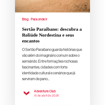
Blog
Para onde ir
Sertão Paraibano: descubra a
Roliúde Nordestina e seus
encantos
O Sertão Paraibano guarda histórias que
vão além do imaginário comum sobre o
semiárido. Entre formações rochosas
fascinantes, cidades com forte
identidade cultural e cenários que já
serviram de pano…
Adventure Club
15 de abril de 2026