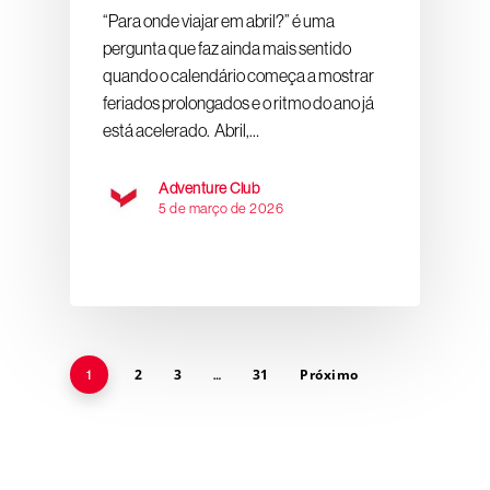
“Para onde viajar em abril?” é uma
pergunta que faz ainda mais sentido
quando o calendário começa a mostrar
feriados prolongados e o ritmo do ano já
está acelerado. Abril,…
Adventure Club
5 de março de 2026
2
3
31
Próximo
1
…