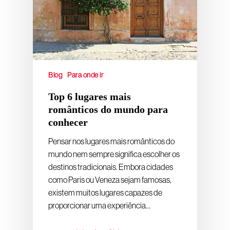
Blog
Para onde ir
Top 6 lugares mais
românticos do mundo para
conhecer
Pensar nos lugares mais românticos do
mundo nem sempre significa escolher os
destinos tradicionais. Embora cidades
como Paris ou Veneza sejam famosas,
existem muitos lugares capazes de
proporcionar uma experiência…