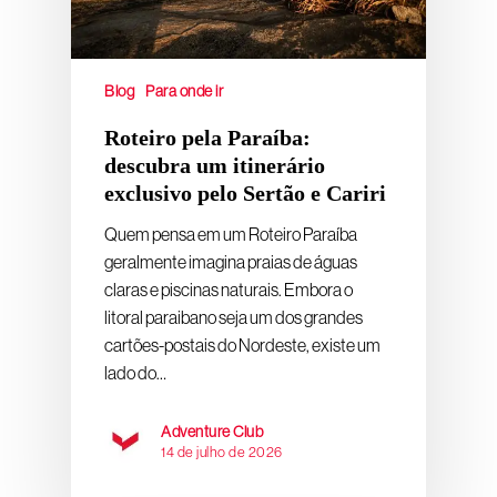
Blog
Para onde ir
Roteiro pela Paraíba:
descubra um itinerário
exclusivo pelo Sertão e Cariri
Quem pensa em um Roteiro Paraíba
geralmente imagina praias de águas
claras e piscinas naturais. Embora o
litoral paraibano seja um dos grandes
cartões-postais do Nordeste, existe um
lado do…
Adventure Club
14 de julho de 2026