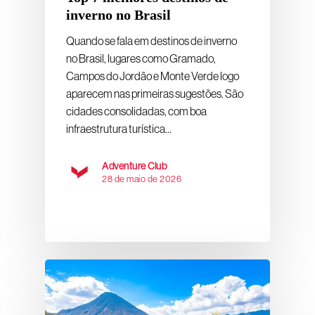
inverno no Brasil
Quando se fala em destinos de inverno
no Brasil, lugares como Gramado,
Campos do Jordão e Monte Verde logo
aparecem nas primeiras sugestões. São
cidades consolidadas, com boa
infraestrutura turística…
Adventure Club
28 de maio de 2026